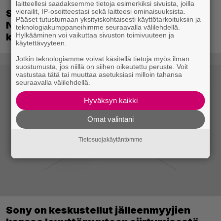
laitteellesi saadaksemme tietoja esimerkiksi sivuista, joilla
Switch 2 jatkaa voittokulkuaan
vierailit, IP-osoitteestasi sekä laitteesi ominaisuuksista.
Pääset tutustumaan yksityiskohtaisesti käyttötarkoituksiin ja
Nintendon nopeimmin myytynä
teknologiakumppaneihimme seuraavalla välilehdellä.
konsolina
Hylkääminen voi vaikuttaa sivuston toimivuuteen ja
käytettävyyteen.
Jotkin teknologiamme voivat käsitellä tietoja myös ilman
suostumusta, jos niillä on siihen oikeutettu peruste. Voit
vastustaa tätä tai muuttaa asetuksiasi milloin tahansa
seuraavalla välilehdellä.
Hyväksyn kaikki
Omat valintani
Tietosuojakäytäntömme
Sony on keskustellut jälleenmyyjien