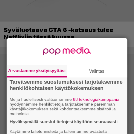
Syväluotaava GTA 6 -katsaus tulee
Netflixiin tässä kuussa
Arvostamme yksityisyyttäsi
Valintasi
Tarvitsemme suostumuksesi tarjotaksemme
henkilökohtaisen käyttökokemuksen
Me ja huolellisesti valitsemamme
88 teknologiakumppania
hyödynnämme henkilötietoja tarjotaksemme paremman
käyttäjäkokemuksen sekä kohdentaaksemme sisältöä ja
mainoksia.
Hyväksymällä suostut tietojesi käyttöön seuraavasti
Käytämme laitetunnisteita ja tallennamme evästeitä