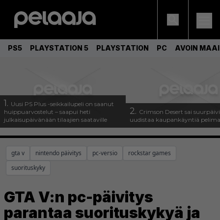
PS5
PLAYSTATION 5
PLAYSTATION
PC
AVOIN MAA
1.
Uusi PS Plus -seikkailupeli on saanut
2.
huippuarvostelut – saapui heti
Crimson Desert sai suurpäivi
julkaisupäivänään tilaajien saataville
uudistaa kaupankäyntiä pelim
gta v
nintendo päivitys
pc-versio
rockstar games
suorituskyky
GTA V:n pc-päivitys
parantaa suorituskykyä ja