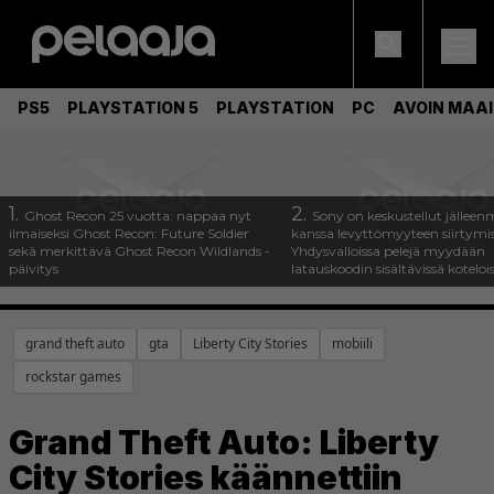
PS5
PLAYSTATION 5
PLAYSTATION
PC
AVOIN MAA
1.
2.
Ghost Recon 25 vuotta: nappaa nyt
Sony on keskustellut jälleen
ilmaiseksi Ghost Recon: Future Soldier
kanssa levyttömyyteen siirtymis
sekä merkittävä Ghost Recon Wildlands -
Yhdysvalloissa pelejä myydään
päivitys
latauskoodin sisältävissä koteloi
grand theft auto
gta
Liberty City Stories
mobiili
rockstar games
Grand Theft Auto: Liberty
City Stories käännettiin