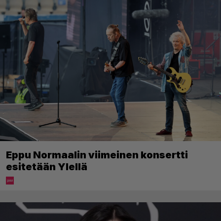
Eppu Normaalin viimeinen konsertti
esitetään Ylellä