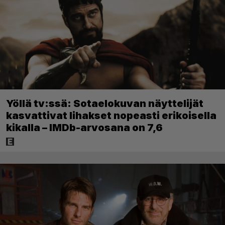
Yöllä tv:ssä: Sotaelokuvan näyttelijät
kasvattivat lihakset nopeasti erikoisella
kikalla – IMDb-arvosana on 7,6