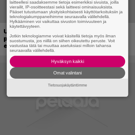
laitteellesi saadaksemme tietoja esimerkiksi sivuista, joilla
vierailit, IP-osoitteestasi sekä laitteesi ominaisuuksista.
Pääset tutustumaan yksityiskohtaisesti käyttötarkoituksiin ja
teknologiakumppaneihimme seuraavalla välilehdellä.
Hylkääminen voi vaikuttaa sivuston toimivuuteen ja
käytettävyyteen.
Ubisoft vahvisti uuden Ghost Recon -
Jotkin teknologiamme voivat käsitellä tietoja myös ilman
pelin – kutsuu pelaajat mukaan
suostumusta, jos niillä on siihen oikeutettu peruste. Voit
ennakkotestiin
vastustaa tätä tai muuttaa asetuksiasi milloin tahansa
seuraavalla välilehdellä.
Hyväksyn kaikki
Omat valintani
Tietosuojakäytäntömme