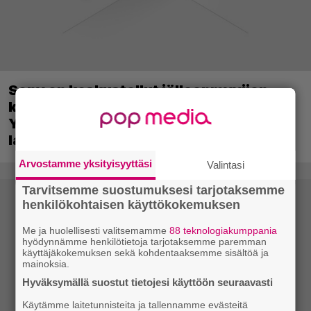
Sony on keskustellut jälleenmyyjien
kanssa levyttömyyteen siirtymisestä –
Yhdysvalloissa pelejä myydään
latauskoodin sisältävissä koteloissa
Arvostamme yksityisyyttäsi
Valintasi
Tarvitsemme suostumuksesi tarjotaksemme
henkilökohtaisen käyttökokemuksen
Me ja huolellisesti valitsemamme
88 teknologiakumppania
hyödynnämme henkilötietoja tarjotaksemme paremman
käyttäjäkokemuksen sekä kohdentaaksemme sisältöä ja
mainoksia.
Hyväksymällä suostut tietojesi käyttöön seuraavasti
Käytämme laitetunnisteita ja tallennamme evästeitä