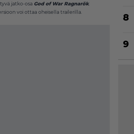
styvä jatko-osa
God of War Ragnarök
.
sioon voi ottaa oheisella trailerilla.
8
9