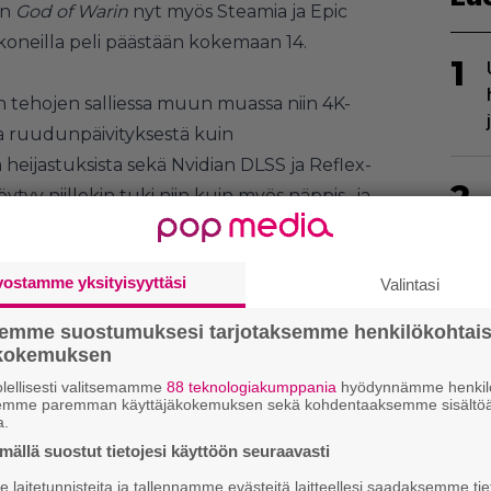
un
God of Warin
nyt myös Steamia ja Epic
oneilla peli päästään kokemaan 14.
1
n tehojen salliessa muun muassa niin 4K-
a ruudunpäivityksestä kuin
 heijastuksista sekä Nvidian DLSS ja Reflex-
2
öytyy niillekin tuki niin kuin myös näppis- ja
lta mukaan on ujutettu myös seuraavat lisät:
vostamme yksityisyyttäsi
Valintasi
semme suostumuksesi tarjotaksemme henkilökohtai
ökokemuksen
3
lellisesti valitsemamme
88 teknologiakumppania
hyödynnämme henkilö
semme paremman käyttäjäkokemuksen sekä kohdentaaksemme sisältöä
a.
ällä suostut tietojesi käyttöön seuraavasti
laitetunnisteita ja tallennamme evästeitä laitteellesi saadaksemme tie