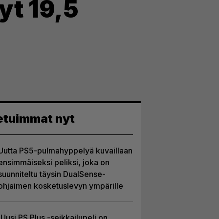
yt 19,5
etuimmat nyt
Uutta PS5-pulmahyppelyä kuvaillaan
ensimmäiseksi peliksi, joka on
suunniteltu täysin DualSense-
ohjaimen kosketuslevyn ympärille
Uusi PS Plus -seikkailupeli on