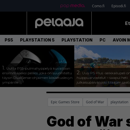
Como.fi
Episodi.fi
E
PS5
PLAYSTATION 5
PLAYSTATION
PC
AVOIN 
1.
Uutta PS5-pulmahyppelyä kuvaillaan
2.
ensimmäiseksi peliksi, joka on suunniteltu
Uusi PS Plus -seikkailupeli o
täysin DualSense-ohjaimen kosketuslevyn
huippuarvostelut – saapui heti
ympärille
julkaisupäivänään tilaajien saata
Epic Games Store
God of War
playstation
God of War 