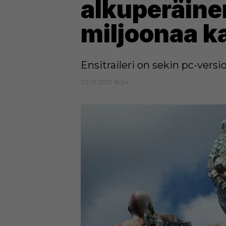
alkuperäine
miljoonaa k
Ensitraileri on sekin pc-versi
20.10.2021 16:04