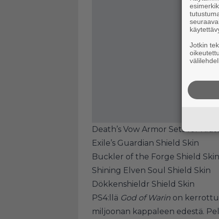
esimerkiks
tutustuma
seuraaval
käytettäv
Jotkin te
oikeutett
välilehdel
Death’s Vow Armor Sets for Krat
Exile’s Guardian Shield Skin
Buckler of the Forge Shield Ski
Shining Elven Soul Shield Skin
Dökkenshieldr Shield Skin
PS4:llä
God of Warin
on kerrottu
miljoonan kappaleen edestä. Pelil