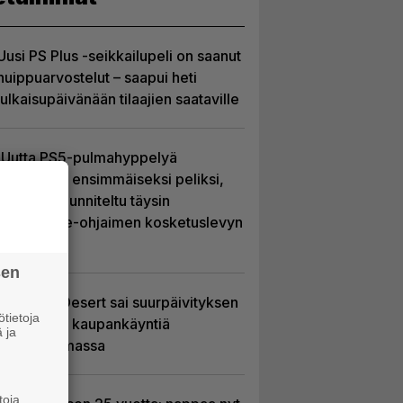
Uusi PS Plus -seikkailupeli on saanut
huippuarvostelut – saapui heti
julkaisupäivänään tilaajien saataville
Uutta PS5-pulmahyppelyä
kuvaillaan ensimmäiseksi peliksi,
joka on suunniteltu täysin
DualSense-ohjaimen kosketuslevyn
ympärille
sen
Crimson Desert sai suurpäivityksen
tietoja
– uudistaa kaupankäyntiä
 ja
pelimaailmassa
toja