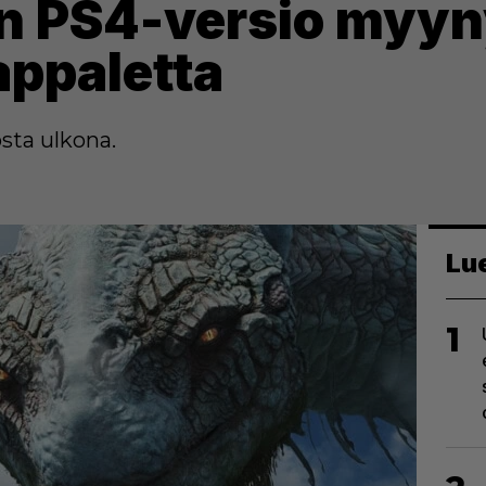
n PS4-versio myyn
appaletta
osta ulkona.
Lu
1