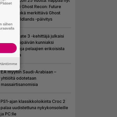
Ghost Recon 25 vuotta: nappaa nyt
. Pääset
ilmaiseksi Ghost Recon: Future
e
Soldier sekä merkittävä Ghost
Recon Wildlands -päivitys
n siihen
uraavalla
Baldur’s Gate 3 -kehittäjä julkaisi
pelin vuosipäivän kunniaksi
tilastotietoja pelaajien erikoisista
valinnoista
äytäntömme
EA myytiin Saudi-Arabiaan –
yhtiöltä odotetaan
massairtisanomisia
PS1-ajan klassikkoloikinta Croc 2
palaa uudistettuna nykykonsoleille
ja PC:lle