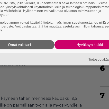
4
i sivuista, joilla vierailit, IP-osoitteestasi sekä laitteesi ominaisuuksista
an yksityiskohtaisesti käyttötarkoituksiin ja teknologiakumppaneihimm
la välilehdellä. Hylkääminen voi vaikuttaa sivuston toimivuuteen ja
yyteen.
knologiamme voivat käsitellä tietoja myös ilman suostumusta, jos niillä o
u peruste. Voit vastustaa tätä tai muuttaa asetuksiasi milloin tahansa se
lä.
5
Omat valintani
Hyväksyn kaikki
Tietosuojak
os and Atreus
6
n
7
 käyneen tähän mennessä kaupaksi 19,5
le on parhaillaan työn alla myös PS4:lle ja