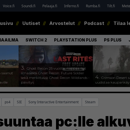
Voice.fi
Soundi.fi
Pelaaja.fi
Inferno.fi
Rumba.fi
Tilt.fi
Metel
tusivu
Uutiset
Arvostelut
Podcast
Tilaa l
MAAILMA
SWITCH 2
PLAYSTATION PLUS
PS PLUS
3.
Ghost Recon 25 vuotta: nappaa nyt
n saanut
ilmaiseksi Ghost Recon: Future Soldier
4.
sekä merkittävä Ghost Recon Wildlands -
Crimson Desert s
ville
päivitys
uudistaa kaupankäy
ps4
SIE
Sony Interactive Entertainment
Steam
suuntaa pc:lle alku