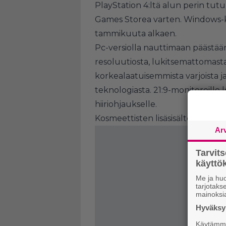
PlayStation 4:ltä alun perin tut
Games Storea varten. Windows-k
tammikuuta alkaen.
Pc-versiolla nauttimaan päästää
resoluutiosta, lukitsemattomast
korkealaatuisemmista varjoista ja
teknologiasta. 21:9-monitoreille l
hiiriohjaukselle.
Kosmeettisten lisäsisältöjen osa
Ar
Tarvit
käytt
Me ja huo
tarjotak
mainoksi
Hyväksym
Käytämme 