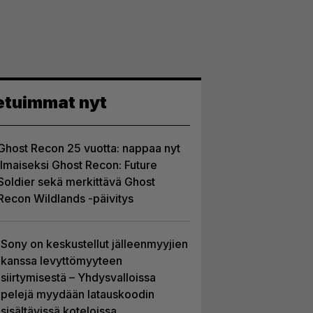
etuimmat nyt
Ghost Recon 25 vuotta: nappaa nyt
ilmaiseksi Ghost Recon: Future
Soldier sekä merkittävä Ghost
Recon Wildlands -päivitys
Sony on keskustellut jälleenmyyjien
kanssa levyttömyyteen
siirtymisestä – Yhdysvalloissa
pelejä myydään latauskoodin
sisältävissä koteloissa