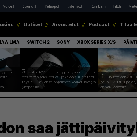
Voice.fi
Soundi.fi
Pelaaja.fi
Inferno.fi
Rumba.fi
Tilt.fi
Metel
tusivu
Uutiset
Arvostelut
Podcast
Tilaa l
MAAILMA
SWITCH 2
SONY
XBOX SERIES X/S
PÄIVI
3.
myyjien
Uutta PS5-pulmahyppelyä kuvaillaan
4.
estä –
ensimmäiseksi peliksi, joka on suunniteltu
Ubisoft vahvisti
täysin DualSense-ohjaimen kosketuslevyn
pelin – kutsuu pela
ssa
ympärille
ennakkotestiin
don saa jättipäivit