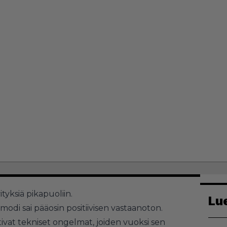
tyksiä pikapuoliin.
Lu
modi sai pääosin positiivisen vastaanoton.
tivat tekniset ongelmat, joiden vuoksi sen