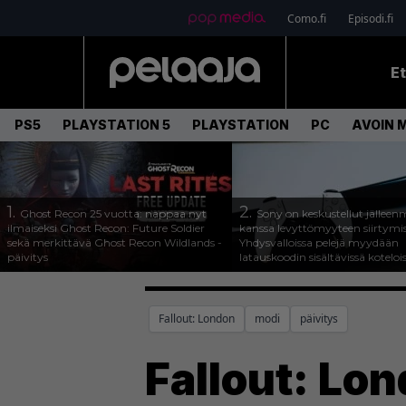
Como.fi
Episodi.fi
E
PS5
PLAYSTATION 5
PLAYSTATION
PC
AVOIN 
1.
2.
Ghost Recon 25 vuotta: nappaa nyt
Sony on keskustellut jälleen
ilmaiseksi Ghost Recon: Future Soldier
kanssa levyttömyyteen siirtymis
sekä merkittävä Ghost Recon Wildlands -
Yhdysvalloissa pelejä myydään
päivitys
latauskoodin sisältävissä koteloi
Fallout: London
modi
päivitys
Fallout: Lon