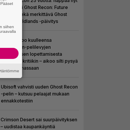
Ghost Recon 25 vuotta: nappaa nyt
. Pääset
ilmaiseksi Ghost Recon: Future
e
Soldier sekä merkittävä Ghost
Recon Wildlands -päivitys
n siihen
uraavalla
Sony kertoo kuulleensa
PlayStation-pelilevyjen
valmistuksen lopettamisesta
nousseen kritiikin – aikoo silti pysyä
suunnitelmassaan
äytäntömme
Ubisoft vahvisti uuden Ghost Recon
-pelin – kutsuu pelaajat mukaan
ennakkotestiin
Crimson Desert sai suurpäivityksen
– uudistaa kaupankäyntiä