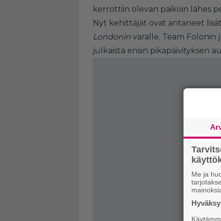
kerrottiin olevan paikoin lähes pe
Nyt kehittäjät ovat antaneet lisä
Londonin
varalle. Team Folonin 
julkaista ensin pikapäivityksen 
Ar
Tarvit
käytt
Me ja huo
tarjotak
mainoksi
Hyväksym
Käytämme 