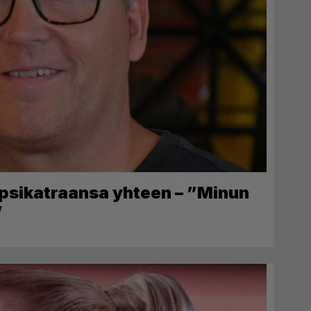
apsikatraansa yhteen – ”Minun
”