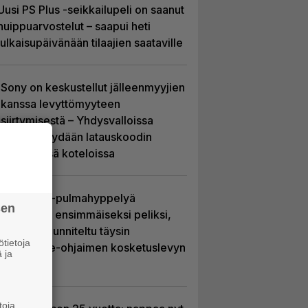
Uusi PS Plus -seikkailupeli on saanut
huippuarvostelut – saapui heti
julkaisupäivänään tilaajien saataville
Sony on keskustellut jälleenmyyjien
kanssa levyttömyyteen
siirtymisestä – Yhdysvalloissa
pelejä myydään latauskoodin
sisältävissä koteloissa
Uutta PS5-pulmahyppelyä
sen
kuvaillaan ensimmäiseksi peliksi,
joka on suunniteltu täysin
tietoja
DualSense-ohjaimen kosketuslevyn
 ja
ympärille
toja