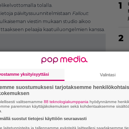
1
likelvottomalla tolalla.
tietoja päivityssuunnitelmistaan
Fallout:
julkaiseman viestin mukaan studio aikoo
auttaakseen pelaajia kaatuiluongelmien kanssa.
2
vostamme yksityisyyttäsi
Valintasi
3
semme suostumuksesi tarjotaksemme henkilökohtai
ökokemuksen
lellisesti valitsemamme
88 teknologiakumppania
hyödynnämme henkilö
semme paremman käyttäjäkokemuksen sekä kohdentaaksemme sisältöä
a.
ällä suostut tietojesi käyttöön seuraavasti
laitetunnisteita ja tallennamme evästeitä laitteellesi saadaksemme tie