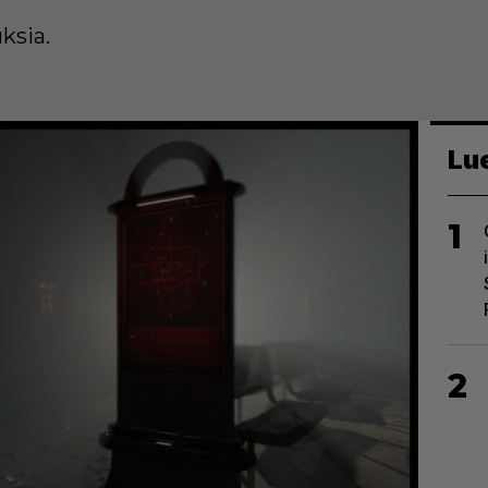
ksia.
Lu
1
2