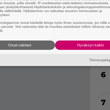
4
i sivuista, joilla vierailit, IP-osoitteestasi sekä laitteesi ominaisuuksista
an yksityiskohtaisesti käyttötarkoituksiin ja teknologiakumppaneihimm
la välilehdellä. Hylkääminen voi vaikuttaa sivuston toimivuuteen ja
yyteen.
knologiamme voivat käsitellä tietoja myös ilman suostumusta, jos niillä o
u peruste. Voit vastustaa tätä tai muuttaa asetuksiasi milloin tahansa se
lä.
n
kerrotaan saavan jättimäiseksi kuvatun
5
aamaan muita ongelmia. Luvassa on korjauksia
Omat valintani
Hyväksyn kaikki
 kuten modin tehtäviin liittyviin bugeihin.
Tietosuojak
6
7