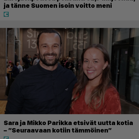
ja tänne Suomen isoin voitto meni
Sara ja Mikko Parikka etsivät uutta kotia
– ”Seuraavaan kotiin tämmöinen”