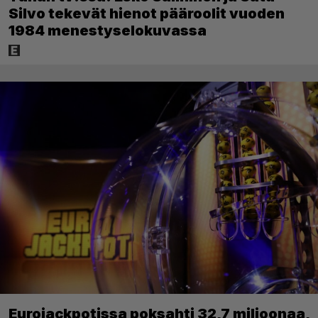
Silvo tekevät hienot pääroolit vuoden
1984 menestyselokuvassa
Eurojackpotissa poksahti 32,7 miljoonaa,