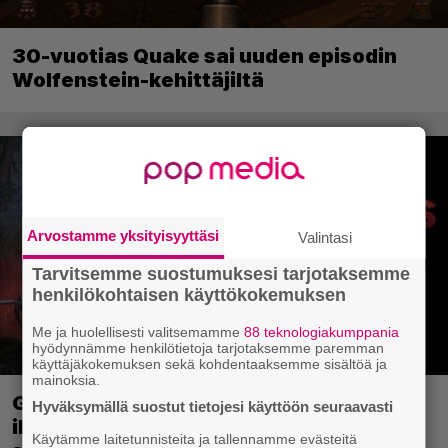
30-vuotias Quake sai uuden episodin
Wolfenstein-kehittäjiltä
Arvostamme yksityisyyttäsi
Valintasi
Tarvitsemme suostumuksesi tarjotaksemme
henkilökohtaisen käyttökokemuksen
Me ja huolellisesti valitsemamme
88 teknologiakumppania
hyödynnämme henkilötietoja tarjotaksemme paremman
käyttäjäkokemuksen sekä kohdentaaksemme sisältöä ja
mainoksia.
Ghost Recon 25 vuotta: nappaa nyt
Hyväksymällä suostut tietojesi käyttöön seuraavasti
ilmaiseksi Ghost Recon: Future Soldier
Käytämme laitetunnisteita ja tallennamme evästeitä