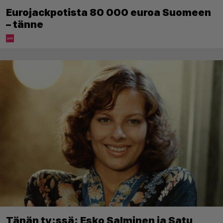
Eurojackpotista 80 000 euroa Suomeen
– tänne
Tänän tv:ssä: Esko Salminen ja Satu