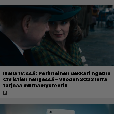
Illalla tv:ssä: Perinteinen dekkari Agatha
Christien hengessä – vuoden 2023 leffa
tarjoaa murhamysteerin