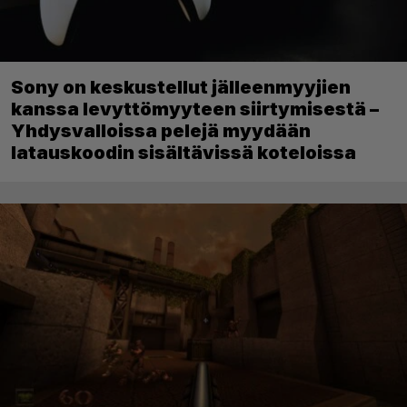
Sony on keskustellut jälleenmyyjien
kanssa levyttömyyteen siirtymisestä –
Yhdysvalloissa pelejä myydään
latauskoodin sisältävissä koteloissa