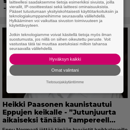
sekä merkittävä Ghost Recon Wildlands
laitteellesi saadaksemme tietoja esimerkiksi sivuista, joilla
-päivitys
vierailit, IP-osoitteestasi sekä laitteesi ominaisuuksista.
Pääset tutustumaan yksityiskohtaisesti käyttötarkoituksiin ja
teknologiakumppaneihimme seuraavalla välilehdellä.
Hylkääminen voi vaikuttaa sivuston toimivuuteen ja
käytettävyyteen.
Jotkin teknologiamme voivat käsitellä tietoja myös ilman
suostumusta, jos niillä on siihen oikeutettu peruste. Voit
vastustaa tätä tai muuttaa asetuksiasi milloin tahansa
seuraavalla välilehdellä.
Hyväksyn kaikki
Omat valintani
Tietosuojakäytäntömme