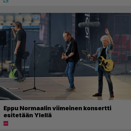
Eppu Normaalin viimeinen konsertti
esitetään Ylellä