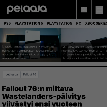
PS5
PLAYSTATION 5
PLAYSTATION
PC
XBOX SERIE
1.
2.
Sony kertoo kuulleensa PlayStation-
Sony on keskustellut jälleen
pelilevyjen valmistuksen lopettamisesta
kanssa levyttömyyteen siirtymis
nousseen kritiikin – aikoo silti pysyä
Yhdysvalloissa pelejä myydään
suunnitelmassaan
latauskoodin sisältävissä koteloi
bethesda
Fallout 76
Fallout 76:n mittava
Wastelanders-päivitys
viivästyi ensi vuoteen