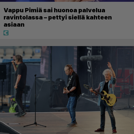
Vappu Pimiä sai huonoa palvelua
ravintolassa – pettyi siellä kahteen
asiaan