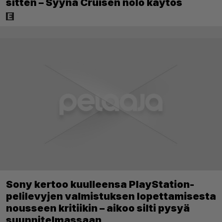
sitten – Syynä Cruisen nolo käytös
Sony kertoo kuulleensa PlayStation-
pelilevyjen valmistuksen lopettamisesta
nousseen kritiikin – aikoo silti pysyä
suunnitelmassaan