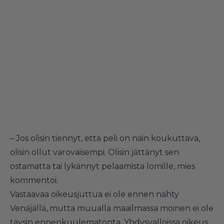
– Jos olisin tiennyt, että peli on näin koukuttava,
olisin ollut varovaisempi. Olisin jättänyt sen
ostamatta tai lykännyt pelaamista lomille, mies
kommentoi.
Vastaavaa oikeusjuttua ei ole ennen nähty
Venäjällä, mutta muualla maailmassa moinen ei ole
täysin ennenkuulematonta. Yhdysvalloissa oikeus