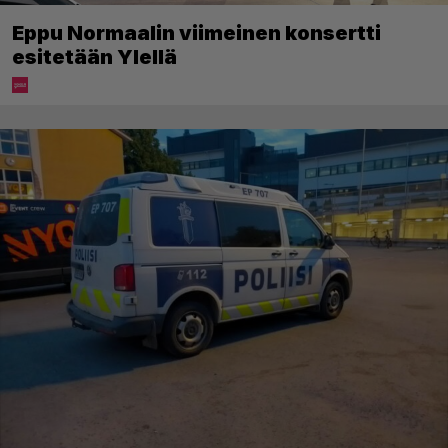
Eppu Normaalin viimeinen konsertti
esitetään Ylellä