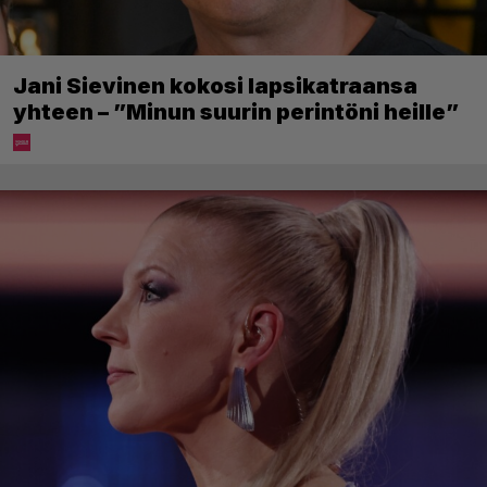
Jani Sievinen kokosi lapsikatraansa
yhteen – ”Minun suurin perintöni heille”