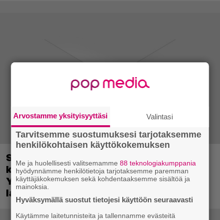
Arvostamme yksityisyyttäsi
Valintasi
Tarvitsemme suostumuksesi tarjotaksemme
henkilökohtaisen käyttökokemuksen
Sony on keskustellut jälleenmyyjien
Me ja huolellisesti valitsemamme
88 teknologiakumppania
kanssa levyttömyyteen siirtymisestä –
hyödynnämme henkilötietoja tarjotaksemme paremman
käyttäjäkokemuksen sekä kohdentaaksemme sisältöä ja
Yhdysvalloissa pelejä myydään
mainoksia.
latauskoodin sisältävissä koteloissa
Hyväksymällä suostut tietojesi käyttöön seuraavasti
Käytämme laitetunnisteita ja tallennamme evästeitä