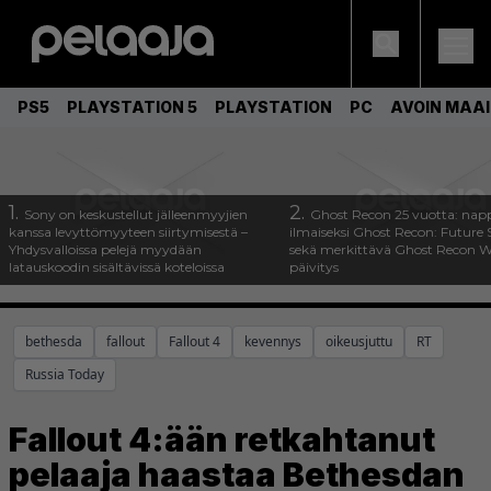
PS5
PLAYSTATION 5
PLAYSTATION
PC
AVOIN MAA
1.
2.
Sony on keskustellut jälleenmyyjien
Ghost Recon 25 vuotta: nap
kanssa levyttömyyteen siirtymisestä –
ilmaiseksi Ghost Recon: Future S
Yhdysvalloissa pelejä myydään
sekä merkittävä Ghost Recon Wi
latauskoodin sisältävissä koteloissa
päivitys
bethesda
fallout
Fallout 4
kevennys
oikeusjuttu
RT
Russia Today
Fallout 4:ään retkahtanut
pelaaja haastaa Bethesdan