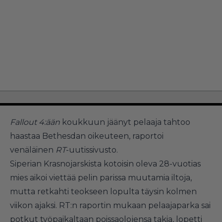
Fallout 4:ään
koukkuun jäänyt pelaaja tahtoo
haastaa Bethesdan oikeuteen, raportoi
venäläinen
RT
-uutissivusto.
Siperian Krasnojarskista kotoisin oleva 28-vuotias
mies aikoi viettää pelin parissa muutamia iltoja,
mutta retkahti teokseen lopulta täysin kolmen
viikon ajaksi. RT:n raportin mukaan pelaajaparka sai
potkut työpaikaltaan poissaolojensa takia, lopetti