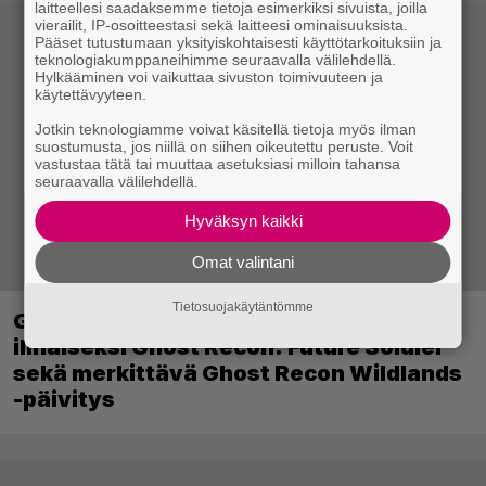
laitteellesi saadaksemme tietoja esimerkiksi sivuista, joilla
vierailit, IP-osoitteestasi sekä laitteesi ominaisuuksista.
Pääset tutustumaan yksityiskohtaisesti käyttötarkoituksiin ja
teknologiakumppaneihimme seuraavalla välilehdellä.
Hylkääminen voi vaikuttaa sivuston toimivuuteen ja
käytettävyyteen.
Jotkin teknologiamme voivat käsitellä tietoja myös ilman
suostumusta, jos niillä on siihen oikeutettu peruste. Voit
vastustaa tätä tai muuttaa asetuksiasi milloin tahansa
seuraavalla välilehdellä.
Hyväksyn kaikki
Omat valintani
Tietosuojakäytäntömme
Ghost Recon 25 vuotta: nappaa nyt
ilmaiseksi Ghost Recon: Future Soldier
sekä merkittävä Ghost Recon Wildlands
-päivitys