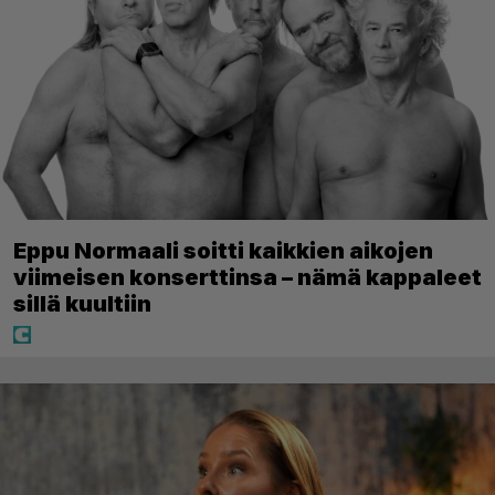
Eppu Normaali soitti kaikkien aikojen
viimeisen konserttinsa – nämä kappaleet
sillä kuultiin