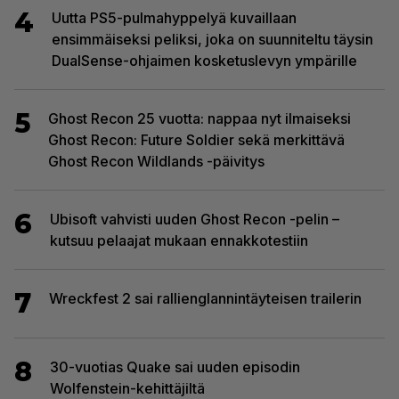
4
Uutta PS5-pulmahyppelyä kuvaillaan
ensimmäiseksi peliksi, joka on suunniteltu täysin
DualSense-ohjaimen kosketuslevyn ympärille
5
Ghost Recon 25 vuotta: nappaa nyt ilmaiseksi
Ghost Recon: Future Soldier sekä merkittävä
Ghost Recon Wildlands -päivitys
6
Ubisoft vahvisti uuden Ghost Recon -pelin –
kutsuu pelaajat mukaan ennakkotestiin
7
Wreckfest 2 sai rallienglannintäyteisen trailerin
8
30-vuotias Quake sai uuden episodin
Wolfenstein-kehittäjiltä