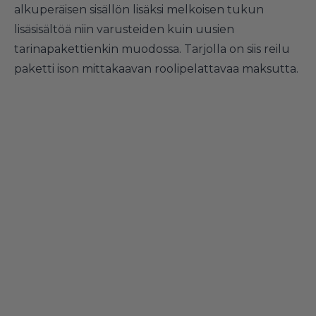
alkuperäisen sisällön lisäksi melkoisen tukun
lisäsisältöä niin varusteiden kuin uusien
tarinapakettienkin muodossa. Tarjolla on siis reilu
paketti ison mittakaavan roolipelattavaa maksutta.