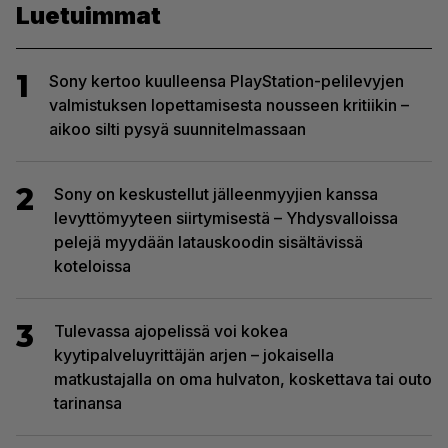
Luetuimmat
1
Sony kertoo kuulleensa PlayStation-pelilevyjen
valmistuksen lopettamisesta nousseen kritiikin –
aikoo silti pysyä suunnitelmassaan
2
Sony on keskustellut jälleenmyyjien kanssa
levyttömyyteen siirtymisestä – Yhdysvalloissa
pelejä myydään latauskoodin sisältävissä
koteloissa
3
Tulevassa ajopelissä voi kokea
kyytipalveluyrittäjän arjen – jokaisella
matkustajalla on oma hulvaton, koskettava tai outo
tarinansa