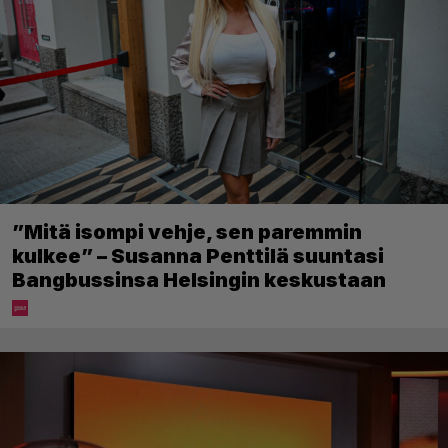
”Mitä isompi vehje, sen paremmin
kulkee” – Susanna Penttilä suuntasi
Bangbussinsa Helsingin keskustaan