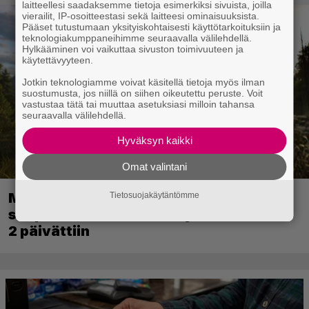
laitteellesi saadaksemme tietoja esimerkiksi sivuista, joilla
vierailit, IP-osoitteestasi sekä laitteesi ominaisuuksista.
Pääset tutustumaan yksityiskohtaisesti käyttötarkoituksiin ja
teknologiakumppaneihimme seuraavalla välilehdellä.
Hylkääminen voi vaikuttaa sivuston toimivuuteen ja
käytettävyyteen.
Jotkin teknologiamme voivat käsitellä tietoja myös ilman
suostumusta, jos niillä on siihen oikeutettu peruste. Voit
vastustaa tätä tai muuttaa asetuksiasi milloin tahansa
seuraavalla välilehdellä.
Hyväksyn kaikki
Omat valintani
Metsästyssimulaattorin jatko-osa
Tietosuojakäytäntömme
saapuu ensi kuussa – Way of the Hunter
2 päivättiin