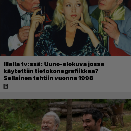
Illalla tv:ssä: Uuno-elokuva jossa
käytettiin tietokonegrafiikkaa?
Sellainen tehtiin vuonna 1998