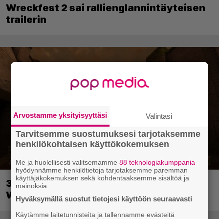
Wreckfest 2 sai rallienglannintäyteisen
trailerin
Arvostamme yksityisyyttäsi
Valintasi
Tarvitsemme suostumuksesi tarjotaksemme
henkilökohtaisen käyttökokemuksen
Me ja huolellisesti valitsemamme
88 teknologiakumppania
hyödynnämme henkilötietoja tarjotaksemme paremman
käyttäjäkokemuksen sekä kohdentaaksemme sisältöä ja
30-vuotias Quake sai uuden episodin
mainoksia.
Wolfenstein-kehittäjiltä
Hyväksymällä suostut tietojesi käyttöön seuraavasti
Käytämme laitetunnisteita ja tallennamme evästeitä