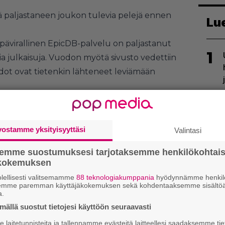
 paljastaneen joukon tulevia pelejä ennen
Lu
pävirallinen EpicDB-palvelu on paljastanut
1
mia julkaisuja. Vuodon myötä sivusto vedettiin
tiedot ovat tietenkin lähteneet leviämään
iksi Saber Interactiven työstävän uutta
2
i tiedoista löytyi useita viittauksia erilaisiin
rrotaan valmistelevan Utah-nimellä kulkevaa
vostamme yksityisyyttäsi
Valintasi
mlaa ja Square Enixin Momoa. Paradox
semme suostumuksesi tarjotaksemme henkilökohtai
s Project Batmaniin, josta ei kuitenkaan
ökokemuksen
toja.
lellisesti valitsemamme
88 teknologiakumppania
hyödynnämme henkilö
semme paremman käyttäjäkokemuksen sekä kohdentaaksemme sisältöä
3
a.
ällä suostut tietojesi käyttöön seuraavasti
laitetunnisteita ja tallennamme evästeitä laitteellesi saadaksemme tie