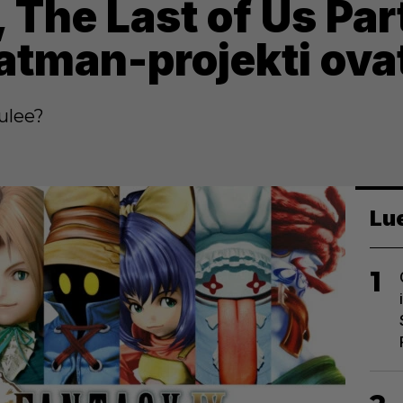
 The Last of Us Part
atman-projekti ova
tulee?
Lu
1