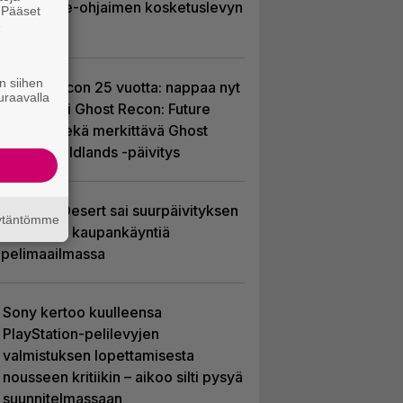
DualSense-ohjaimen kosketuslevyn
. Pääset
e
ympärille
n siihen
Ghost Recon 25 vuotta: nappaa nyt
uraavalla
ilmaiseksi Ghost Recon: Future
Soldier sekä merkittävä Ghost
Recon Wildlands -päivitys
Crimson Desert sai suurpäivityksen
äytäntömme
– uudistaa kaupankäyntiä
pelimaailmassa
Sony kertoo kuulleensa
PlayStation-pelilevyjen
valmistuksen lopettamisesta
nousseen kritiikin – aikoo silti pysyä
suunnitelmassaan