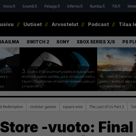
Voice.fi
Soundi.fi
Pelaaja.fi
Inferno.fi
Rumba.fi
Tilt.fi
Metel
tusivu
Uutiset
Arvostelut
Podcast
Tilaa l
MAAILMA
SWITCH 2
SONY
XBOX SERIES X/S
PS PL
3.
myyjien
Uutta PS5-pulmahyppelyä kuvaillaan
4.
estä –
ensimmäiseksi peliksi, joka on suunniteltu
Ubisoft vahvisti
täysin DualSense-ohjaimen kosketuslevyn
pelin – kutsuu pela
ssa
ympärille
ennakkotestiin
d Redemption
rockstar games
square enix
The Last of Us Part 2
Tu
Store -vuoto: Final