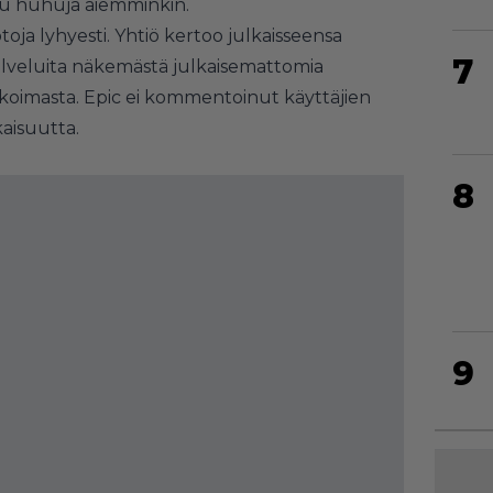
tu huhuja aiemminkin.
ja lyhyesti. Yhtiö kertoo julkaisseensa
7
 palveluita näkemästä julkaisemattomia
ikoimasta. Epic ei kommentoinut käyttäjien
aisuutta.
8
9