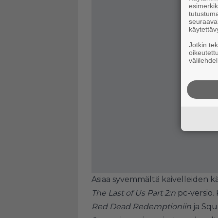
esimerkiks
tutustuma
seuraaval
käytettäv
Jotkin te
oikeutett
välilehdel
Asiaa syvemmältä kaivelleiden kä
The Last of Us Part 2:n
pc-versio.
Red Dead Redemptioniin
ja Sq