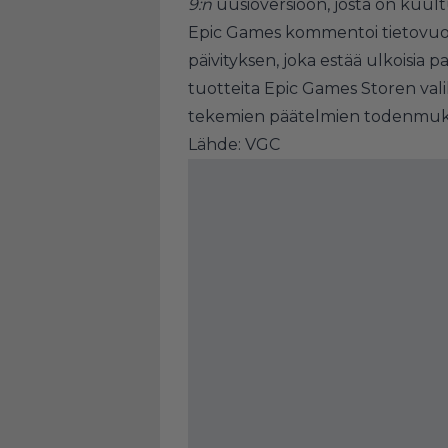
9:n
uusioversioon, josta on kuul
Epic Games kommentoi tietovuoto
päivityksen, joka estää ulkoisia
tuotteita Epic Games Storen val
tekemien päätelmien todenmuk
Lähde:
VGC