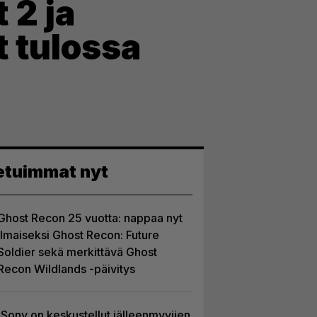
 2 ja
t tulossa
etuimmat nyt
Ghost Recon 25 vuotta: nappaa nyt
ilmaiseksi Ghost Recon: Future
Soldier sekä merkittävä Ghost
Recon Wildlands -päivitys
Sony on keskustellut jälleenmyyjien