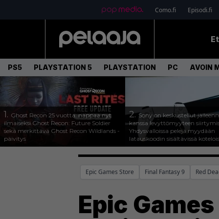
Como.fi
Episodi.fi
E
PS5
PLAYSTATION 5
PLAYSTATION
PC
AVOIN 
1.
2.
Ghost Recon 25 vuotta: nappaa nyt
Sony on keskustellut jälleen
ilmaiseksi Ghost Recon: Future Soldier
kanssa levyttömyyteen siirtymis
sekä merkittävä Ghost Recon Wildlands -
Yhdysvalloissa pelejä myydään
päivitys
latauskoodin sisältävissä koteloi
Epic Games Store
Final Fantasy 9
Red Dea
Epic Games 