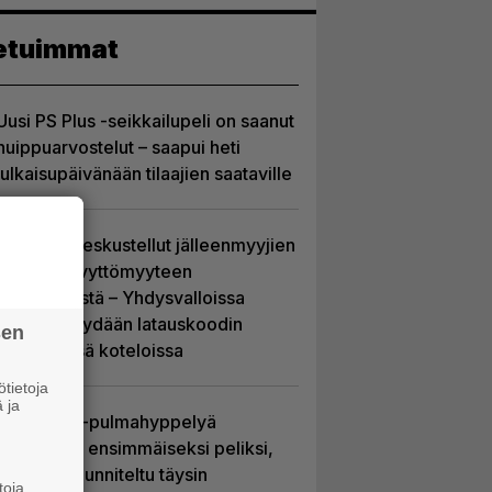
etuimmat
Uusi PS Plus -seikkailupeli on saanut
huippuarvostelut – saapui heti
julkaisupäivänään tilaajien saataville
Sony on keskustellut jälleenmyyjien
kanssa levyttömyyteen
siirtymisestä – Yhdysvalloissa
pelejä myydään latauskoodin
sen
sisältävissä koteloissa
tietoja
 ja
Uutta PS5-pulmahyppelyä
kuvaillaan ensimmäiseksi peliksi,
joka on suunniteltu täysin
toja