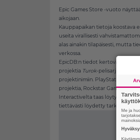
Epic Games Store -vuoto näyttää
aikojaan.
Kauppapaikan tietoja koostava e
useita virallisesti vahvistamatto
alas ainakin tilapäisesti, mutta 
verkossa.
EpicDB:n tiedot kertovat esimerk
projektia
Turok
-pelisarjaan. Lisäks
projektinimiin. PlayStationin ke
Ar
projektia, Rockstar Gamesin Se
Tarvit
Interactivelta taas löytyi viittau
käytt
tiettävästi löydetty tarkempia tie
Me ja huo
tarjotak
mainoksi
Hyväksym
Käytämme 