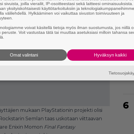
i sivuista, joilla vierailit, IP-osoitteestasi sekä laitteesi ominaisuuksista
an yksityiskohtaisesti käyttötarkoituksiin ja teknologiakumppaneihimm
la välilehdellä. Hylkääminen voi vaikuttaa sivuston toimivuuteen ja
yyteen.
knologiamme voivat käsitellä tietoja myös ilman suostumusta, jos niillä o
4
u peruste. Voit vastustaa tätä tai muuttaa asetuksiasi milloin tahansa se
lä.
Omat valintani
Hyväksyn kaikki
5
Tietosuojak
6
yttäjien mukaan PlayStationin projekti olisi
 Rockstarin Semlan taas uskotaan viittaavan
uare Enixin Momon
Final Fantasy