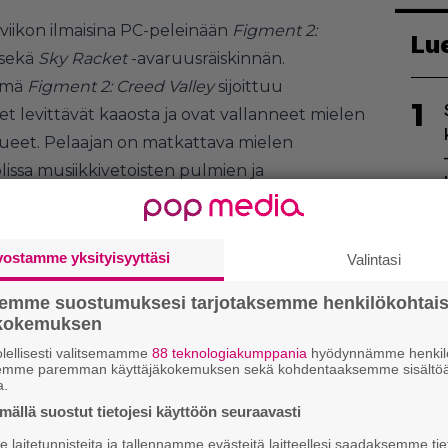
viikon ilmaisina PC-peleinään
Figment 2:
Lu
 sekä
Sky Racket
-avaruusräiskinnän.
tämä
Figment 2: Creed Valley
sijoittuu
1
iset levittävät kaaosta ja ovat vallanneet mielen
lueet. Pelaajan on matkattava mielen
issa musiikkivetoisten pulmien ja
isten ympäristöjen läpi.
sia, joilla on omat teemalaulunsa, jotka
2
neet. Peli mahdollistaa myös mielen
vostamme yksityisyyttäsi
Valintasi
a keskustelun sekä avoimeen ja suljettuun
semme suostumuksesi tarjotaksemme henkilökohtai
eroavien ympäristöjen tutkimisen.
ökokemuksen
lellisesti valitsemamme
88 teknologiakumppania
hyödynnämme henkilö
semme paremman käyttäjäkokemuksen sekä kohdentaaksemme sisältöä
a.
3
ällä suostut tietojesi käyttöön seuraavasti
laitetunnisteita ja tallennamme evästeitä laitteellesi saadaksemme tie