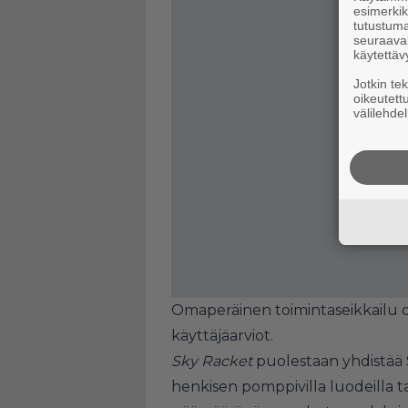
esimerkiks
tutustuma
seuraaval
käytettäv
Jotkin te
oikeutett
välilehdel
Omaperäinen toimintaseikkailu 
käyttäjäarviot.
Sky Racket
puolestaan yhdistää 
henkisen pomppivilla luodeilla 