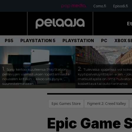
Como.fi
Episodi.fi
E
PS5
PLAYSTATION 5
PLAYSTATION
PC
XBOX SE
1.
2.
Sony kertoo kuulleensa PlayStation-
Tulevassa ajopelissä voi koke
pelilevyjen valmistuksen lopettamisesta
kyytipalveluyrittäjän arjen – joka
nousseen kritiikin – aikoo silti pysyä
matkustajalla on oma hulvaton
suunnitelmassaan
koskettava tai outo tarinansa
Epic Games Store
Figment 2: Creed Valley
Epic Game S