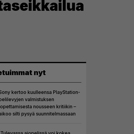
taseikkailua
etuimmat nyt
Sony kertoo kuulleensa PlayStation-
pelilevyjen valmistuksen
lopettamisesta nousseen kritiikin –
aikoo silti pysyä suunnitelmassaan
Tulevassa ajopelissä voi kokea