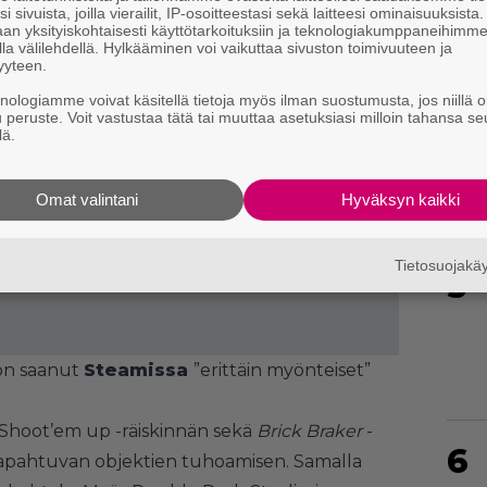
i sivuista, joilla vierailit, IP-osoitteestasi sekä laitteesi ominaisuuksista
an yksityiskohtaisesti käyttötarkoituksiin ja teknologiakumppaneihimm
la välilehdellä. Hylkääminen voi vaikuttaa sivuston toimivuuteen ja
yyteen.
knologiamme voivat käsitellä tietoja myös ilman suostumusta, jos niillä o
4
u peruste. Voit vastustaa tätä tai muuttaa asetuksiasi milloin tahansa se
lä.
Omat valintani
Hyväksyn kaikki
Tietosuojak
5
on saanut
Steamissa
”erittäin myönteiset”
Shoot’em up -räiskinnän sekä
Brick Braker
-
6
tapahtuvan objektien tuhoamisen. Samalla