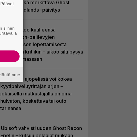
Soldier sekä merkittävä Ghost
. Pääset
e
Recon Wildlands -päivitys
n siihen
Sony kertoo kuulleensa
uraavalla
PlayStation-pelilevyjen
valmistuksen lopettamisesta
nousseen kritiikin – aikoo silti pysyä
suunnitelmassaan
äytäntömme
Tulevassa ajopelissä voi kokea
kyytipalveluyrittäjän arjen –
jokaisella matkustajalla on oma
hulvaton, koskettava tai outo
tarinansa
Ubisoft vahvisti uuden Ghost Recon
-pelin – kutsuu pelaajat mukaan