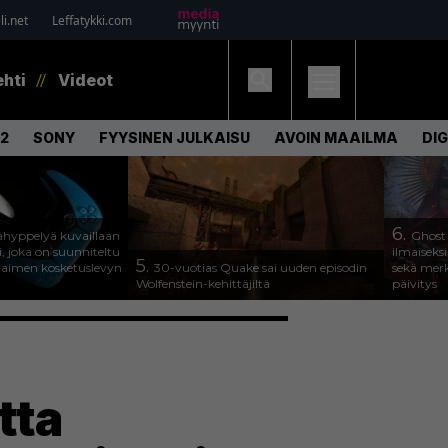
i.net
Leffatykki.com
ehti
Videot
2
SONY
FYYSINEN JULKAISU
AVOIN MAAILMA
DI
6.
hyppelyä kuvaillaan
Ghost
, joka on suunniteltu
ilmaiseks
5.
jaimen kosketuslevyn
30-vuotias Quake sai uuden episodin
sekä merk
Wolfenstein-kehittäjiltä
päivitys
tta