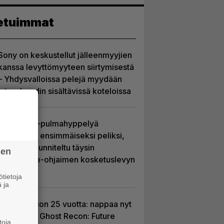
etuimmat
Sony on keskustellut jälleenmyyjien
kanssa levyttömyyteen siirtymisestä
– Yhdysvalloissa pelejä myydään
latauskoodin sisältävissä koteloissa
Uutta PS5-pulmahyppelyä
kuvaillaan ensimmäiseksi peliksi,
joka on suunniteltu täysin
sen
DualSense-ohjaimen kosketuslevyn
ympärille
tietoja
 ja
Ghost Recon 25 vuotta: nappaa nyt
ilmaiseksi Ghost Recon: Future
toja