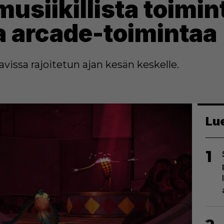
usiikillista toimin
a arcade-toimintaa
avissa rajoitetun ajan kesän keskelle.
Lu
1