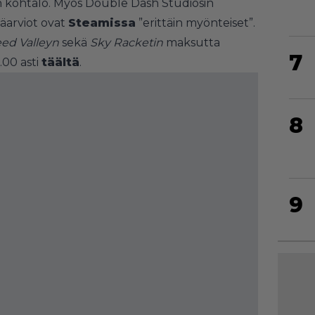
n kohtalo. Myös Double Dash Studiosin
jäarviot ovat
Steamissa
”erittäin myönteiset”.
eed Valleyn
sekä
Sky Racketin
maksutta
7
.00 asti
täältä
.
8
9