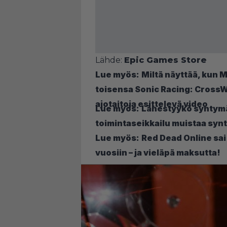
Lähde:
Epic Games Store
Lue myös:
Miltä näyttää, kun 
toisensa Sonic Racing: Cross
ajotaitoja esittelevä video
Lue myös:
Lähestyykö syntymä
toimintaseikkailu muistaa synt
Lue myös:
Red Dead Online sai
vuosiin – ja vieläpä maksutta!