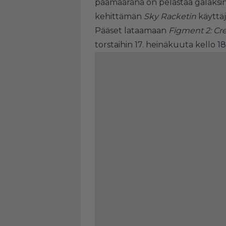
päämääränä on pelastaa galaksi
kehittämän
Sky Racketin
käyttä
Pääset lataamaan
Figment 2: Cr
torstaihin 17. heinäkuuta kello 18