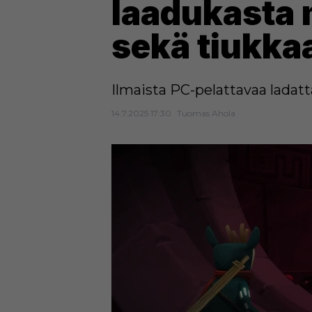
laadukasta m
sekä tiukka
Ilmaista PC-pelattavaa ladatt
14.7.2025 17:30
Tuomas Ahola