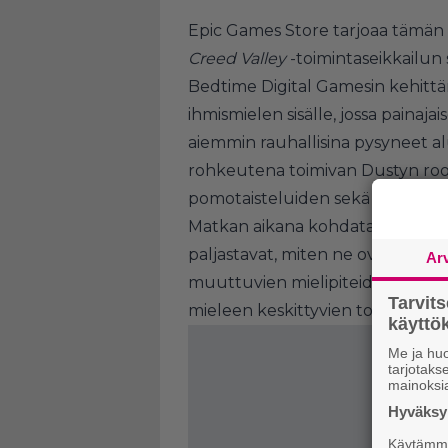
Epic Games Store tarjoaa tämän 
Creed Valley
-toimintaseikkailun
Bedtime Digital Gamesin kehit
ihmismielen sisälle, jossa painaja
aiemmin rauhallisina pysyneet a
rohkeutena toimivan Dustyn rool
pomotaisteluiden sekä ainutlaatu
Matkan aikana kohdataan painajai
paljastavat, miten ne ovat synty
Ar
muuttuvien mielipiteiden kanss
Tarvit
mieleen keskittyvien toisistaan 
käytt
Me ja huo
tarjotak
mainoksi
Hyväksym
Käytämme 