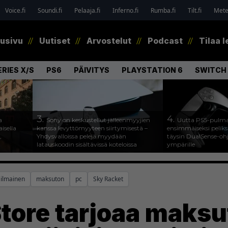
Voice.fi
Soundi.fi
Pelaaja.fi
Inferno.fi
Rumba.fi
Tilt.fi
Metel
tusivu
Uutiset
Arvostelut
Podcast
Tilaa l
RIES X/S
PS6
PÄIVITYS
PLAYSTATION 6
SWITCH 
3.
4.
a
Sony on keskustellut jälleenmyyjien
Uutta PS5-pulma
isella
kanssa levyttömyyteen siirtymisestä –
ensimmäiseksi peliksi
,
Yhdysvalloissa pelejä myydään
täysin DualSense-oh
latauskoodin sisältävissä koteloissa
ympärille
ilmainen
maksuton
pc
Sky Racket
tore tarjoaa maksu