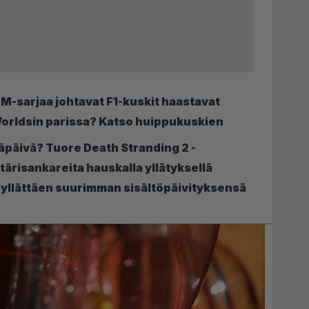
MM-sarjaa johtavat F1-kuskit haastavat
Worldsin parissa? Katso huippukuskien
päivä? Tuore Death Stranding 2 -
tärisankareita hauskalla yllätyksellä
 yllättäen suurimman sisältöpäivityksensä