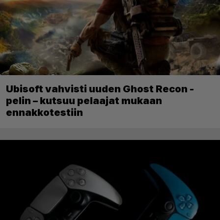
Ubisoft vahvisti uuden Ghost Recon -
pelin – kutsuu pelaajat mukaan
ennakkotestiin