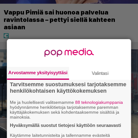
Vappu Pimiä sai huonoa palvelua
ravintolassa – pettyi siellä kahteen
asiaan
Arvostamme yksityisyyttäsi
Valintasi
Tarvitsemme suostumuksesi tarjotaksemme
henkilökohtaisen käyttökokemuksen
Me ja huolellisesti valitsemamme
88 teknologiakumppania
hyödynnämme henkilötietoja tarjotaksemme paremman
käyttäjäkokemuksen sekä kohdentaaksemme sisältöä ja
mainoksia.
Hyväksymällä suostut tietojesi käyttöön seuraavasti
Käytämme laitetunnisteita ja tallennamme evästeitä