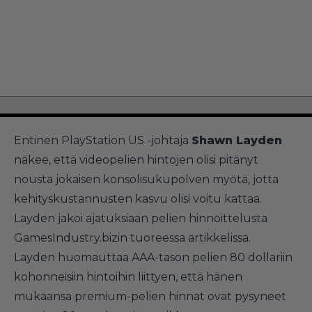
Entinen PlayStation US -johtaja
Shawn Layden
näkee, että videopelien hintojen olisi pitänyt
nousta jokaisen konsolisukupolven myötä, jotta
kehityskustannusten kasvu olisi voitu kattaa.
Layden jakoi ajatuksiaan pelien hinnoittelusta
GamesIndustry.bizin tuoreessa artikkelissa.
Layden huomauttaa AAA-tason pelien 80 dollariin
kohonneisiin hintoihin liittyen, että hänen
mukaansa premium-pelien hinnat ovat pysyneet