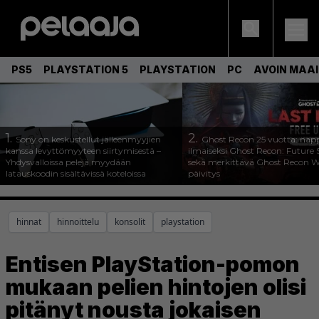
PS5
PLAYSTATION 5
PLAYSTATION
PC
AVOIN MAA
1.
2.
Sony on keskustellut jälleenmyyjien
Ghost Recon 25 vuotta: nap
kanssa levyttömyyteen siirtymisestä –
ilmaiseksi Ghost Recon: Future S
Yhdysvalloissa pelejä myydään
sekä merkittävä Ghost Recon Wi
latauskoodin sisältävissä koteloissa
päivitys
hinnat
hinnoittelu
konsolit
playstation
Entisen PlayStation-pomon
mukaan pelien hintojen olisi
pitänyt nousta jokaisen