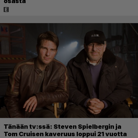
osasta
Tänään tv:ssä: Steven Spielbergin ja
Tom Cruisen kaveruus loppui 21 vuotta