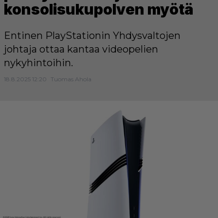
konsolisukupolven myötä
Entinen PlayStationin Yhdysvaltojen
johtaja ottaa kantaa videopelien
nykyhintoihin.
18.8.2025 12:20
Tuomas Ahola