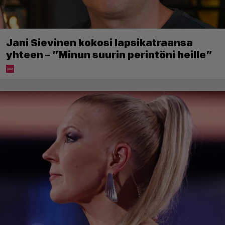
Jani Sievinen kokosi lapsikatraansa
yhteen – ”Minun suurin perintöni heille”