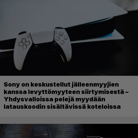
Sony on keskustellut jälleenmyyjien
kanssa levyttömyyteen siirtymisestä –
Yhdysvalloissa pelejä myydään
latauskoodin sisältävissä koteloissa