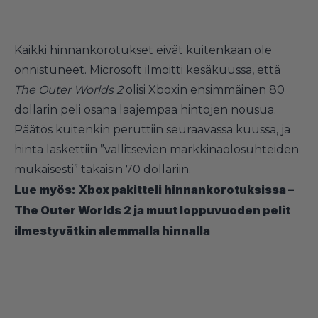
Kaikki hinnankorotukset eivät kuitenkaan ole
onnistuneet. Microsoft ilmoitti kesäkuussa, että
The Outer Worlds 2
olisi Xboxin ensimmäinen 80
dollarin peli osana laajempaa hintojen nousua.
Päätös kuitenkin peruttiin seuraavassa kuussa, ja
hinta laskettiin ”vallitsevien markkinaolosuhteiden
mukaisesti” takaisin 70 dollariin.
Lue myös:
Xbox pakitteli hinnankorotuksissa –
The Outer Worlds 2 ja muut loppuvuoden pelit
ilmestyvätkin alemmalla hinnalla