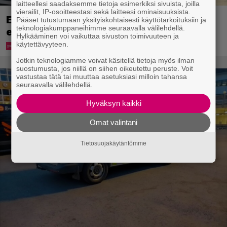
laitteellesi saadaksemme tietoja esimerkiksi sivuista, joilla
vierailit, IP-osoitteestasi sekä laitteesi ominaisuuksista.
Eppu Normaalin viimeinen konsertti
Pääset tutustumaan yksityiskohtaisesti käyttötarkoituksiin ja
teknologiakumppaneihimme seuraavalla välilehdellä.
esitetään Ylellä
Hylkääminen voi vaikuttaa sivuston toimivuuteen ja
käytettävyyteen.
Jotkin teknologiamme voivat käsitellä tietoja myös ilman
suostumusta, jos niillä on siihen oikeutettu peruste. Voit
vastustaa tätä tai muuttaa asetuksiasi milloin tahansa
seuraavalla välilehdellä.
Hyväksyn kaikki
Omat valintani
Tietosuojakäytäntömme