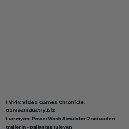
Lähde:
Video Games Chronicle
,
GamesIndustry.biz
Lue myös:
PowerWash Simulator 2 sai uuden
trailerin – paljastaa tulevan