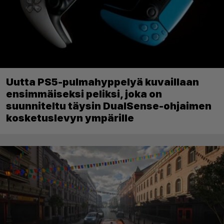
Uutta PS5-pulmahyppelyä kuvaillaan
ensimmäiseksi peliksi, joka on
suunniteltu täysin DualSense-ohjaimen
kosketuslevyn ympärille