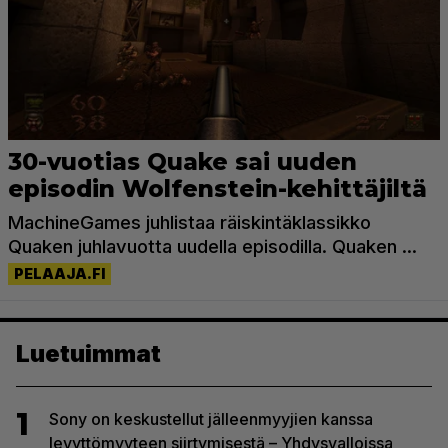
Luetuimmat
1
Sony on keskustellut jälleenmyyjien kanssa
levyttömyyteen siirtymisestä – Yhdysvalloissa