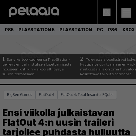
PS5
PLAYSTATION 5
PLAYSTATION
PC
PS6
XBOX 
1.
2.
Sony kertoo kuulleensa PlayStation-
Tulevassa ajopelissä voi koke
pelilevyjen valmistuksen lopettamisesta
kyytipalveluyrittäjän arjen – joka
nousseen kritiikin – aikoo silti pysyä
matkustajalla on oma hulvaton
suunnitelmassaan
koskettava tai outo tarinansa
BigBen Games
FlatOut 4
FlatOut 4: Total Insanitu. PQube
Ensi viikolla julkaistavan
FlatOut 4:n uusin traileri
tarjoilee puhdasta hulluutta