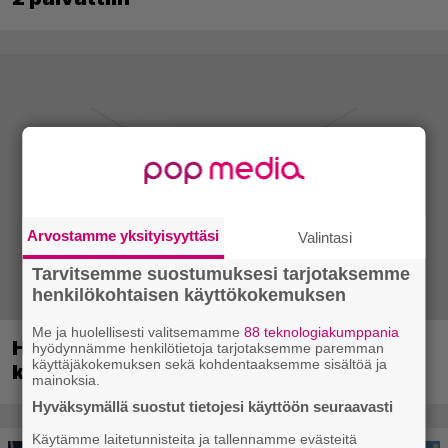
Arvostamme yksityisyyttäsi
Valintasi
Tarvitsemme suostumuksesi tarjotaksemme
henkilökohtaisen käyttökokemuksen
Me ja huolellisesti valitsemamme
88 teknologiakumppania
Huippusuosittu Soturikissat-kirjasarja
hyödynnämme henkilötietoja tarjotaksemme paremman
käyttäjäkokemuksen sekä kohdentaaksemme sisältöä ja
kääntyy videopeliksi
mainoksia.
Hyväksymällä suostut tietojesi käyttöön seuraavasti
Käytämme laitetunnisteita ja tallennamme evästeitä