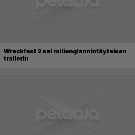
Wreckfest 2 sai rallienglannintäyteisen
trailerin