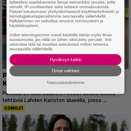
laitteellesi saadaksemme tietoja esimerkiksi sivuista, joilla
vierailit, IP-osoitteestasi sekä laitteesi ominaisuuksista.
Pääset tutustumaan yksityiskohtaisesti käyttötarkoituksiin ja
teknologiakumppaneihimme seuraavalla välilehdellä.
Hylkääminen voi vaikuttaa sivuston toimivuuteen ja
käytettävyyteen.
Jotkin teknologiamme voivat käsitellä tietoja myös ilman
suostumusta, jos niillä on siihen oikeutettu peruste. Voit
vastustaa tätä tai muuttaa asetuksiasi milloin tahansa
seuraavalla välilehdellä.
Hyväksyn kaikki
Omat valintani
Tietosuojakäytäntömme