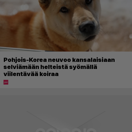
Pohjois-Korea neuvoo kansalaisiaan
selviämään helteistä syömällä
viilentävää koiraa