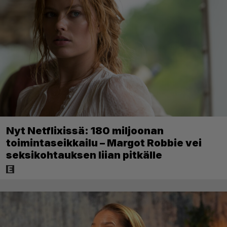
Nyt Netflixissä: 180 miljoonan
toimintaseikkailu – Margot Robbie vei
seksikohtauksen liian pitkälle