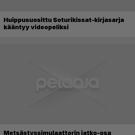
Huippusuosittu Soturikissat-kirjasarja
kääntyy videopeliksi
Metsästyssimulaattorin jatko-osa