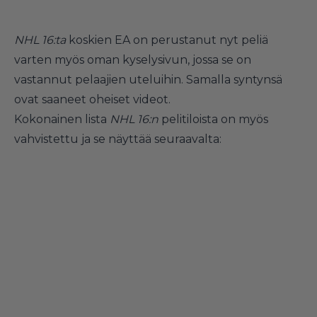
NHL 16:ta
koskien EA on perustanut nyt peliä
varten myös
oman kyselysivun
, jossa se on
vastannut pelaajien uteluihin. Samalla syntynsä
ovat saaneet oheiset videot.
Kokonainen lista
NHL 16:n
pelitiloista on myös
vahvistettu ja se näyttää seuraavalta: