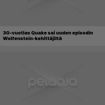
30-vuotias Quake sai uuden episodin
Wolfenstein-kehittäjiltä