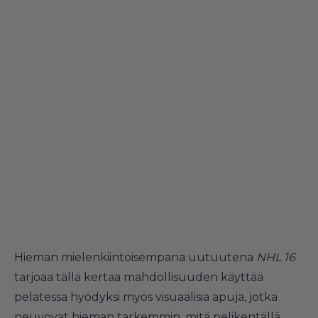
Hieman mielenkiintoisempana uutuutena
NHL 16
tarjoaa tällä kertaa mahdollisuuden käyttää
pelatessa hyödyksi myös visuaalisia apuja, jotka
neuvovat hieman tarkemmin, mitä pelikentällä