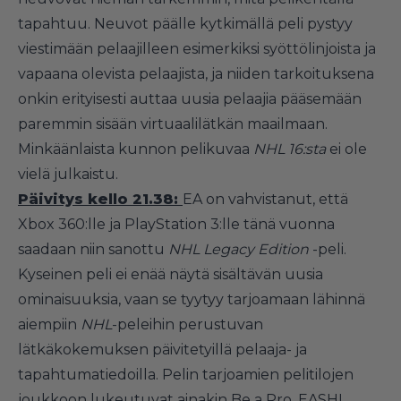
tapahtuu. Neuvot päälle kytkimällä peli pystyy
viestimään pelaajilleen esimerkiksi syöttölinjoista ja
vapaana olevista pelaajista, ja niiden tarkoituksena
onkin erityisesti auttaa uusia pelaajia pääsemään
paremmin sisään virtuaalilätkän maailmaan.
Minkäänlaista kunnon pelikuvaa
NHL 16:sta
ei ole
vielä julkaistu.
Päivitys kello 21.38:
EA on vahvistanut, että
Xbox 360:lle ja PlayStation 3:lle tänä vuonna
saadaan niin sanottu
NHL Legacy Edition
-peli
.
Kyseinen peli ei enää näytä sisältävän uusia
ominaisuuksia, vaan se tyytyy tarjoamaan lähinnä
aiempiin
NHL
-peleihin perustuvan
lätkäkokemuksen päivitetyillä pelaaja- ja
tapahtumatiedoilla. Pelin tarjoamien pelitilojen
joukkoon lukeutuvat ainakin Be a Pro, EASHL,