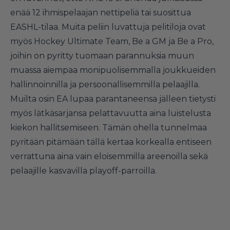
enää 12 ihmispelaajan nettipeliä tai suosittua
EASHL-tilaa. Muita peliin luvattuja pelitiloja ovat
myös Hockey Ultimate Team, Be a GM ja Be a Pro,
joihin on pyritty tuomaan parannuksia muun
muassa aiempaa monipuolisemmalla joukkueiden
hallinnoinnilla ja persoonallisemmilla pelaajilla.
Muilta osin EA lupaa parantaneensa jälleen tietysti
myös lätkäsarjansa pelattavuutta aina luistelusta
kiekon hallitsemiseen. Tämän ohella tunnelmaa
pyritään pitämään tällä kertaa korkealla entiseen
verrattuna aina vain eloisemmilla areenoilla sekä
pelaajille kasvavilla playoff-parroilla.