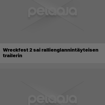
Wreckfest 2 sai rallienglannintäyteisen
trailerin