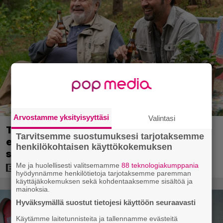
Arvostamme yksityisyyttäsi
Valintasi
Tänään tv:ssä: Koskettava kotimainen
Tarvitsemme suostumuksesi tarjotaksemme
elokuva vuodelta 2020 – ”Tehty isolla
henkilökohtaisen käyttökokemuksen
sydämellä”
Me ja huolellisesti valitsemamme
88 teknologiakumppania
hyödynnämme henkilötietoja tarjotaksemme paremman
käyttäjäkokemuksen sekä kohdentaaksemme sisältöä ja
mainoksia.
Hyväksymällä suostut tietojesi käyttöön seuraavasti
Käytämme laitetunnisteita ja tallennamme evästeitä