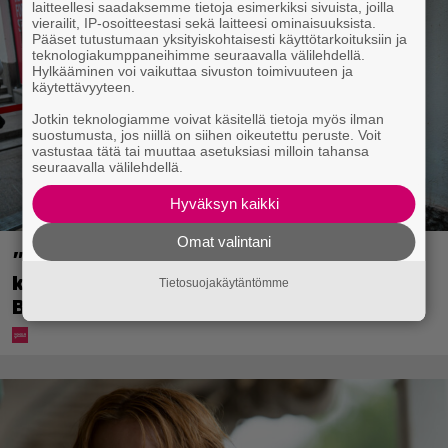
laitteellesi saadaksemme tietoja esimerkiksi sivuista, joilla
vierailit, IP-osoitteestasi sekä laitteesi ominaisuuksista.
Pääset tutustumaan yksityiskohtaisesti käyttötarkoituksiin ja
teknologiakumppaneihimme seuraavalla välilehdellä.
Hylkääminen voi vaikuttaa sivuston toimivuuteen ja
käytettävyyteen.
Jotkin teknologiamme voivat käsitellä tietoja myös ilman
suostumusta, jos niillä on siihen oikeutettu peruste. Voit
vastustaa tätä tai muuttaa asetuksiasi milloin tahansa
seuraavalla välilehdellä.
Hyväksyn kaikki
Omat valintani
”Mitä isompi vehje, sen paremmin
kulkee” – Susanna Penttilä suuntasi
Tietosuojakäytäntömme
Bangbussinsa Helsingin keskustaan