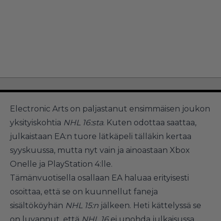
Electronic Arts on paljastanut ensimmäisen joukon
yksityiskohtia
NHL 16:sta
. Kuten odottaa saattaa,
julkaistaan EA:n tuore lätkäpeli tälläkin kertaa
syyskuussa, mutta nyt vain ja ainoastaan Xbox
Onelle ja PlayStation 4:lle.
Tämänvuotisella osallaan EA haluaa erityisesti
osoittaa, että se on kuunnellut faneja
sisältököyhän
NHL 15:n
jälkeen. Heti kättelyssä se
on luvannut, että
NHL 16
ei unohda julkaisussa