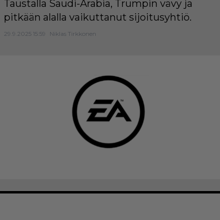
Taustalla Saudi-Arabia, Trumpin vävy ja
pitkään alalla vaikuttanut sijoitusyhtiö.
29.9.2025 15:59
Niklas Tirkkonen