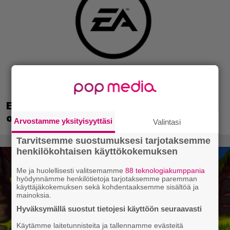
EA myytiin Saudi-Arabiaan – yhtiöltä
odotetaan massairtisanomisia
Arvostamme yksityisyyttäsi
Valintasi
Tarvitsemme suostumuksesi tarjotaksemme
henkilökohtaisen käyttökokemuksen
Me ja huolellisesti valitsemamme
88 teknologiakumppania
hyödynnämme henkilötietoja tarjotaksemme paremman
käyttäjäkokemuksen sekä kohdentaaksemme sisältöä ja
mainoksia.
Hyväksymällä suostut tietojesi käyttöön seuraavasti
Käytämme laitetunnisteita ja tallennamme evästeitä