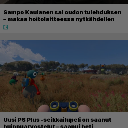
Sampo Kaulanen sai oudon tulehduksen
– makaa hoitolaitteessa nytkähdellen
Uusi PS Plus -seikkailupeli on saanut
huippuarvostelut – saapui heti