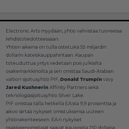
Electronic Arts myydään, yhtiö vahvistaa tuoreessa
lehdistötiedotteessaan.
Yhtiön aikeina on tulla ostetuksi 55 miljardin
dollarin käteiskauppahintaan. Kaupan
toteuduttua yritys vedetään pois julkisilta
osakemarkkinoilta ja sen omistaa Saudi-Arabian
valtion sijoitusyhtiö PIF,
Donald
Trumpin
vävy
Jared
Kushnerin
Affinity Partners sekä
teknologiasijoitusyhtiö Silver Lake.
PIF omistaa tällä hetkellä EA:sta 9,9 prosenttia ja
aikoo siirtää nykyiset omistuksensa uuteen
yhtiörakenteeseen. EA:n nykyiset
osakkeenomistajat saavat kaupoista 210 dollaria