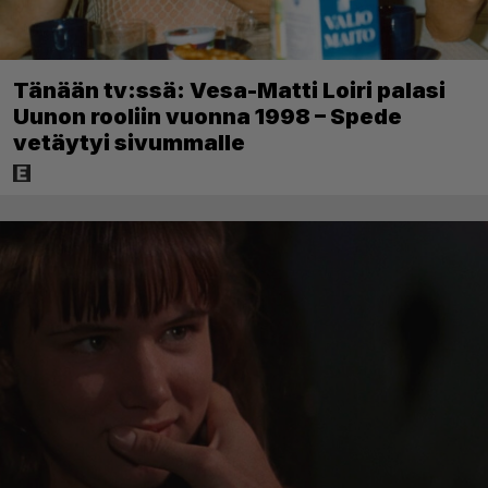
Tänään tv:ssä: Vesa-Matti Loiri palasi
Uunon rooliin vuonna 1998 – Spede
vetäytyi sivummalle