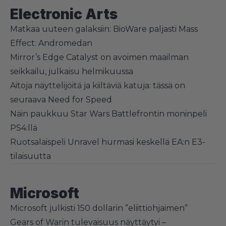
Electronic Arts
Matkaa uuteen galaksiin: BioWare paljasti Mass
Effect: Andromedan
Mirror’s Edge Catalyst on avoimen maailman
seikkailu, julkaisu helmikuussa
Aitoja näyttelijöitä ja kiiltäviä katuja: tässä on
seuraava Need for Speed
Näin paukkuu Star Wars Battlefrontin moninpeli
PS4:llä
Ruotsalaispeli Unravel hurmasi keskellä EA:n E3-
tilaisuutta
Microsoft
Microsoft julkisti 150 dollarin ”eliittiohjaimen”
Gears of Warin tulevaisuus näyttäytyi –