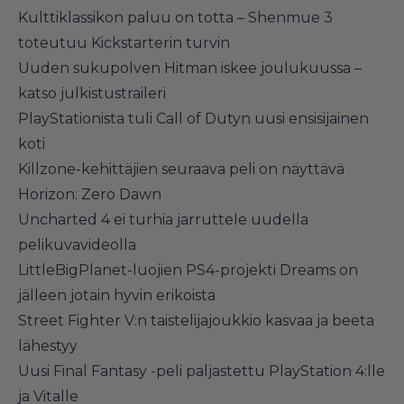
Kulttiklassikon paluu on totta – Shenmue 3
toteutuu Kickstarterin turvin
Uuden sukupolven Hitman iskee joulukuussa –
katso julkistustraileri
PlayStationista tuli Call of Dutyn uusi ensisijainen
koti
Killzone-kehittäjien seuraava peli on näyttävä
Horizon: Zero Dawn
Uncharted 4 ei turhia jarruttele uudella
pelikuvavideolla
LittleBigPlanet-luojien PS4-projekti Dreams on
jälleen jotain hyvin erikoista
Street Fighter V:n taistelijajoukkio kasvaa ja beeta
lähestyy
Uusi Final Fantasy -peli paljastettu PlayStation 4:lle
ja Vitalle