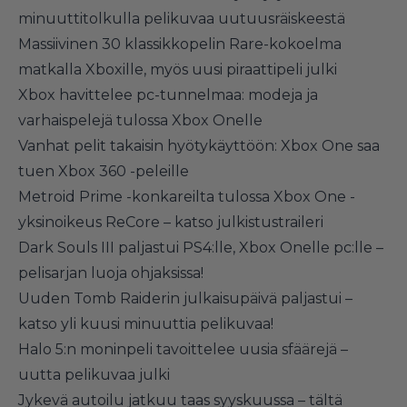
minuuttitolkulla pelikuvaa uutuusräiskeestä
Massiivinen 30 klassikkopelin Rare-kokoelma
matkalla Xboxille, myös uusi piraattipeli julki
Xbox havittelee pc-tunnelmaa: modeja ja
varhaispelejä tulossa Xbox Onelle
Vanhat pelit takaisin hyötykäyttöön: Xbox One saa
tuen Xbox 360 -peleille
Metroid Prime -konkareilta tulossa Xbox One -
yksinoikeus ReCore – katso julkistustraileri
Dark Souls III paljastui PS4:lle, Xbox Onelle pc:lle –
pelisarjan luoja ohjaksissa!
Uuden Tomb Raiderin julkaisupäivä paljastui –
katso yli kuusi minuuttia pelikuvaa!
Halo 5:n moninpeli tavoittelee uusia sfäärejä –
uutta pelikuvaa julki
Jykevä autoilu jatkuu taas syyskuussa – tältä