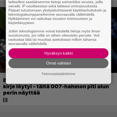
laitteellesi saadaksemme tietoja esimerkiksi sivuista, joilla
vierailit, IP-osoitteestasi sekä laitteesi ominaisuuksista.
Pääset tutustumaan yksityiskohtaisesti käyttötarkoituksiin ja
teknologiakumppaneihimme seuraavalla välilehdellä.
Hylkääminen voi vaikuttaa sivuston toimivuuteen ja
käytettävyyteen.
Jotkin teknologiamme voivat käsitellä tietoja myös ilman
suostumusta, jos niillä on siihen oikeutettu peruste. Voit
vastustaa tätä tai muuttaa asetuksiasi milloin tahansa
seuraavalla välilehdellä.
Hyväksyn kaikki
Omat valintani
Tietosuojakäytäntömme
Bond-luojan 68 vuotta sitten lähettämä
kirje löytyi – tältä 007-hahmon piti alun
perin näyttää