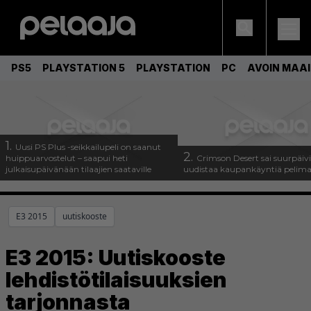
PS5
PLAYSTATION 5
PLAYSTATION
PC
AVOIN MAA
1.
Uusi PS Plus -seikkailupeli on saanut
2.
huippuarvostelut – saapui heti
Crimson Desert sai suurpäivi
julkaisupäivänään tilaajien saataville
uudistaa kaupankäyntiä pelim
E3 2015
uutiskooste
E3 2015: Uutiskooste
lehdistötilaisuuksien
tarjonnasta