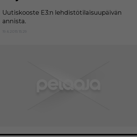
Uutiskooste E3:n lehdistötilaisuupäivän
annista.
19.6.2015 15:29