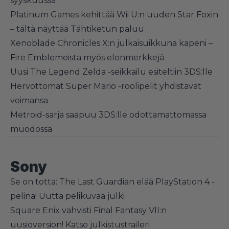
syyskuussa
Platinum Games kehittää Wii U:n uuden Star Foxin
– tältä näyttää Tähtiketun paluu
Xenoblade Chronicles X:n julkaisuikkuna kapeni –
Fire Emblemeista myös elonmerkkejä
Uusi The Legend Zelda -seikkailu esiteltiin 3DS:lle
Hervottomat Super Mario -roolipelit yhdistävät
voimansa
Metroid-sarja saapuu 3DS:lle odottamattomassa
muodossa
Sony
Se on totta: The Last Guardian elää PlayStation 4 -
pelinä! Uutta pelikuvaa julki
Square Enix vahvisti Final Fantasy VII:n
uusioversion! Katso julkistustraileri