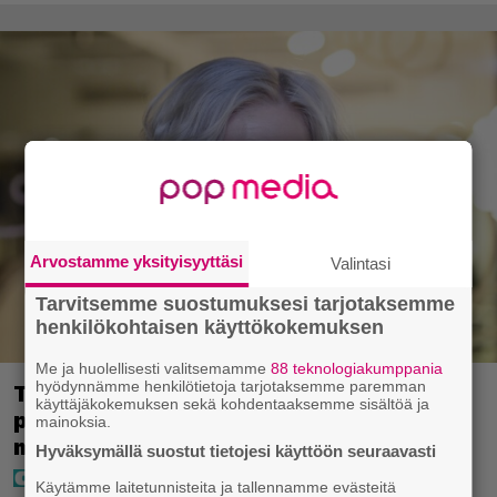
Arvostamme yksityisyyttäsi
Valintasi
Tarvitsemme suostumuksesi tarjotaksemme
henkilökohtaisen käyttökokemuksen
Me ja huolellisesti valitsemamme
88 teknologiakumppania
hyödynnämme henkilötietoja tarjotaksemme paremman
Tältä näyttää Vappu Pimiän
käyttäjäkokemuksen sekä kohdentaaksemme sisältöä ja
perhelomalla Portugalissa – ”Kaunis
mainoksia.
mekko”
Hyväksymällä suostut tietojesi käyttöön seuraavasti
Käytämme laitetunnisteita ja tallennamme evästeitä