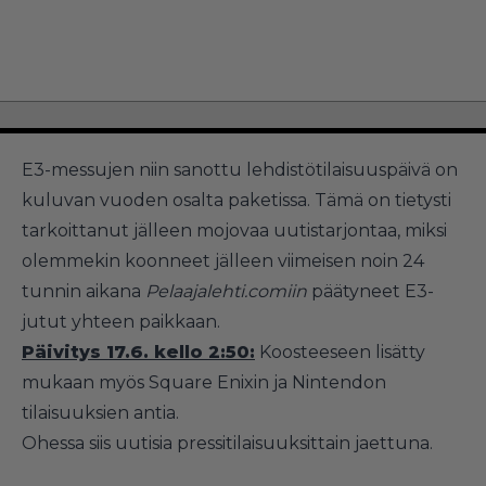
E3-messujen niin sanottu lehdistötilaisuuspäivä on
kuluvan vuoden osalta paketissa. Tämä on tietysti
tarkoittanut jälleen mojovaa uutistarjontaa, miksi
olemmekin koonneet jälleen viimeisen noin 24
tunnin aikana
Pelaajalehti.comiin
päätyneet E3-
jutut yhteen paikkaan.
Päivitys 17.6. kello 2:50:
Koosteeseen lisätty
mukaan myös Square Enixin ja Nintendon
tilaisuuksien antia.
Ohessa siis uutisia pressitilaisuuksittain jaettuna.