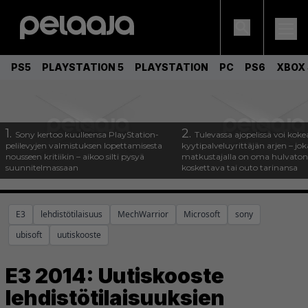
PS5
PLAYSTATION 5
PLAYSTATION
PC
PS6
XBOX 
1.
2.
Sony kertoo kuulleensa PlayStation-
Tulevassa ajopelissä voi koke
pelilevyjen valmistuksen lopettamisesta
kyytipalveluyrittäjän arjen – joka
nousseen kritiikin – aikoo silti pysyä
matkustajalla on oma hulvaton
suunnitelmassaan
koskettava tai outo tarinansa
E3
lehdistötilaisuus
MechWarrior
Microsoft
sony
ubisoft
uutiskooste
E3 2014: Uutiskooste
lehdistötilaisuuksien