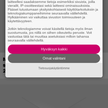
laitteellesi saadaksemme tietoja esimerkiksi sivuista, joilla
vierailit, IP-osoitteestasi sekä laitteesi ominaisuuksista.
Pääset tutustumaan yksityiskohtaisesti käyttötarkoituksiin ja
teknologiakumppaneihimme seuraavalla välilehdellä.
Hylkääminen voi vaikuttaa sivuston toimivuuteen ja
käytettävyyteen.
Jotkin teknologiamme voivat käsitellä tietoja myös ilman
suostumusta, jos niillä on siihen oikeutettu peruste. Voit
vastustaa tätä tai muuttaa asetuksiasi milloin tahansa
seuraavalla välilehdellä.
Hyväksyn kaikki
Omat valintani
Metsästyssimulaattorin jatko-osa
saapuu ensi kuussa – Way of the Hunter
Tietosuojakäytäntömme
2 päivättiin