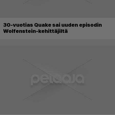
30-vuotias Quake sai uuden episodin
Wolfenstein-kehittäjiltä