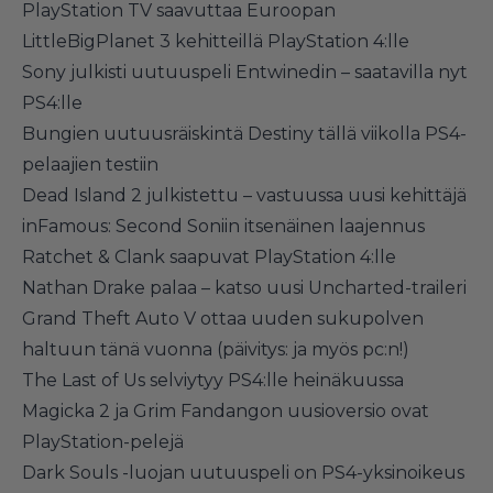
PlayStation TV saavuttaa Euroopan
LittleBigPlanet 3 kehitteillä PlayStation 4:lle
Sony julkisti uutuuspeli Entwinedin – saatavilla nyt
PS4:lle
Bungien uutuusräiskintä Destiny tällä viikolla PS4-
pelaajien testiin
Dead Island 2 julkistettu – vastuussa uusi kehittäjä
inFamous: Second Soniin itsenäinen laajennus
Ratchet & Clank saapuvat PlayStation 4:lle
Nathan Drake palaa – katso uusi Uncharted-traileri
Grand Theft Auto V ottaa uuden sukupolven
haltuun tänä vuonna (päivitys: ja myös pc:n!)
The Last of Us selviytyy PS4:lle heinäkuussa
Magicka 2 ja Grim Fandangon uusioversio ovat
PlayStation-pelejä
Dark Souls -luojan uutuuspeli on PS4-yksinoikeus