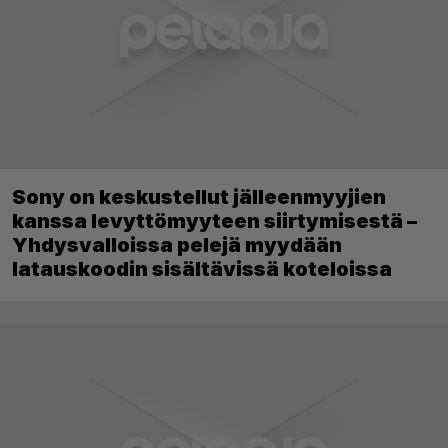
Sony on keskustellut jälleenmyyjien
kanssa levyttömyyteen siirtymisestä –
Yhdysvalloissa pelejä myydään
latauskoodin sisältävissä koteloissa