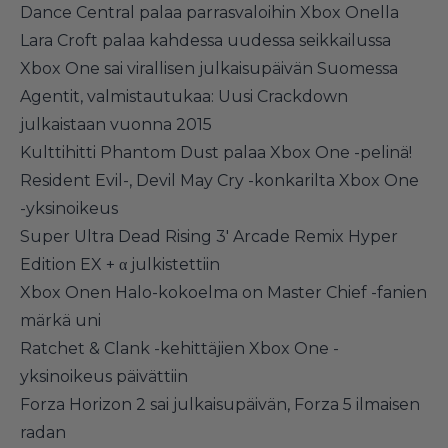
Dance Central palaa parrasvaloihin Xbox Onella
Lara Croft palaa kahdessa uudessa seikkailussa
Xbox One sai virallisen julkaisupäivän Suomessa
Agentit, valmistautukaa: Uusi Crackdown
julkaistaan vuonna 2015
Kulttihitti Phantom Dust palaa Xbox One -pelinä!
Resident Evil-, Devil May Cry -konkarilta Xbox One
-yksinoikeus
Super Ultra Dead Rising 3′ Arcade Remix Hyper
Edition EX + α julkistettiin
Xbox Onen Halo-kokoelma on Master Chief -fanien
märkä uni
Ratchet & Clank -kehittäjien Xbox One -
yksinoikeus päivättiin
Forza Horizon 2 sai julkaisupäivän, Forza 5 ilmaisen
radan