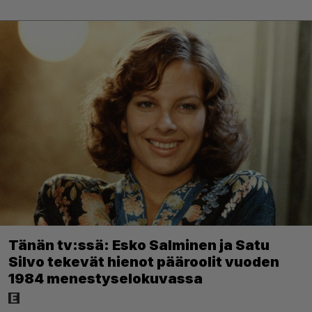
Tänän tv:ssä: Esko Salminen ja Satu
Silvo tekevät hienot pääroolit vuoden
1984 menestyselokuvassa