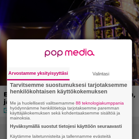
Arvostamme yksityisyyttäsi
Valintasi
Tarvitsemme suostumuksesi tarjotaksemme
henkilökohtaisen käyttökokemuksen
Eurojackpotissa poksahti 32,7 miljoonaa,
ja tänne Suomen isoin voitto meni
Me ja huolellisesti valitsemamme
88 teknologiakumppania
hyödynnämme henkilötietoja tarjotaksemme paremman
käyttäjäkokemuksen sekä kohdentaaksemme sisältöä ja
mainoksia.
Hyväksymällä suostut tietojesi käyttöön seuraavasti
Käytämme laitetunnisteita ja tallennamme evästeitä