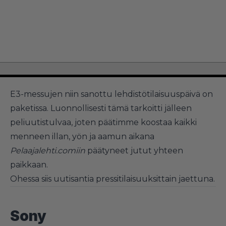
E3-messujen niin sanottu lehdistötilaisuuspäivä on
paketissa. Luonnollisesti tämä tarkoitti jälleen
peliuutistulvaa, joten päätimme koostaa kaikki
menneen illan, yön ja aamun aikana
Pelaajalehti.comiin
päätyneet jutut yhteen
paikkaan.
Ohessa siis uutisantia pressitilaisuuksittain jaettuna.
Sony