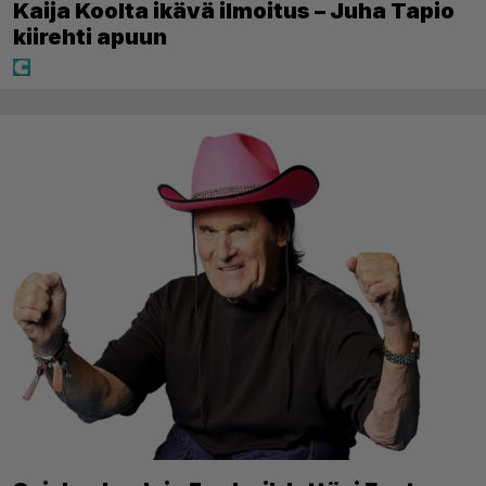
Kaija Koolta ikävä ilmoitus – Juha Tapio
kiirehti apuun