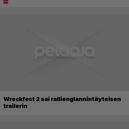
Wreckfest 2 sai rallienglannintäyteisen
trailerin