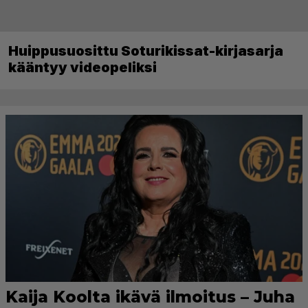
Huippusuosittu Soturikissat-kirjasarja
kääntyy videopeliksi