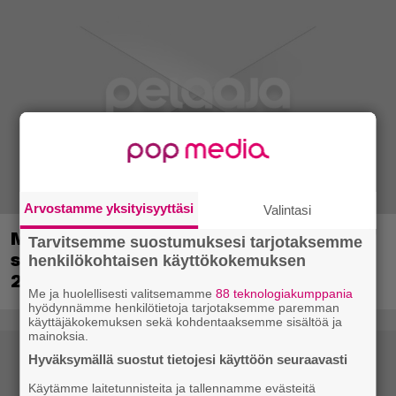
Arvostamme yksityisyyttäsi
Valintasi
Metsästyssimulaattorin jatko-osa
Tarvitsemme suostumuksesi tarjotaksemme
saapuu ensi kuussa – Way of the Hunter
henkilökohtaisen käyttökokemuksen
2 päivättiin
Me ja huolellisesti valitsemamme
88 teknologiakumppania
hyödynnämme henkilötietoja tarjotaksemme paremman
käyttäjäkokemuksen sekä kohdentaaksemme sisältöä ja
mainoksia.
Hyväksymällä suostut tietojesi käyttöön seuraavasti
Käytämme laitetunnisteita ja tallennamme evästeitä