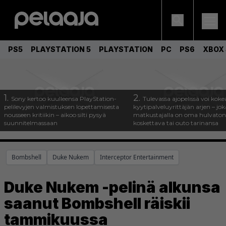
PS5
PLAYSTATION 5
PLAYSTATION
PC
PS6
XBOX 
1.
2.
Sony kertoo kuulleensa PlayStation-
Tulevassa ajopelissä voi koke
pelilevyjen valmistuksen lopettamisesta
kyytipalveluyrittäjän arjen – joka
nousseen kritiikin – aikoo silti pysyä
matkustajalla on oma hulvaton
suunnitelmassaan
koskettava tai outo tarinansa
Bombshell
Duke Nukem
Interceptor Entertainment
Duke Nukem -pelinä alkunsa
saanut Bombshell räiskii
tammikuussa