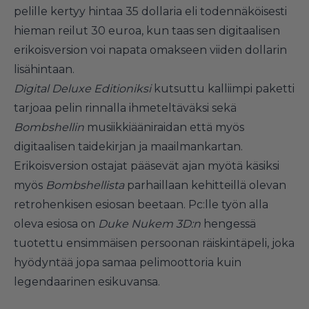
pelille kertyy hintaa 35 dollaria eli todennäköisesti
hieman reilut 30 euroa, kun taas sen digitaalisen
erikoisversion voi napata omakseen viiden dollarin
lisähintaan.
Digital Deluxe Editioniksi
kutsuttu kalliimpi paketti
tarjoaa pelin rinnalla ihmeteltäväksi sekä
Bombshellin
musiikkiääniraidan että myös
digitaalisen taidekirjan ja maailmankartan.
Erikoisversion ostajat pääsevät ajan myötä käsiksi
myös
Bombshellista
parhaillaan kehitteillä olevan
retrohenkisen esiosan beetaan. Pc:lle työn alla
oleva esiosa on
Duke Nukem 3D:n
hengessä
tuotettu ensimmäisen persoonan räiskintäpeli, joka
hyödyntää jopa samaa pelimoottoria kuin
legendaarinen esikuvansa.