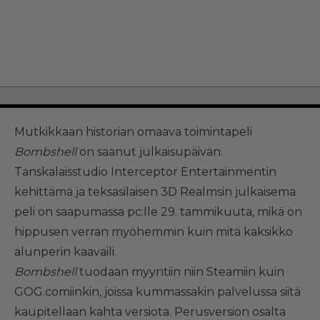
Mutkikkaan historian omaava toimintapeli
Bombshell
on saanut julkaisupäivän.
Tanskalaisstudio Interceptor Entertainmentin
kehittämä ja teksasilaisen 3D Realmsin julkaisema
peli on saapumassa pc:lle 29. tammikuuta, mikä on
hippusen verran myöhemmin kuin mitä kaksikko
alunperin kaavaili.
Bombshell
tuodaan myyntiin niin Steamiin kuin
GOG.comiinkin, joissa kummassakin palvelussa siitä
kaupitellaan kahta versiota. Perusversion osalta