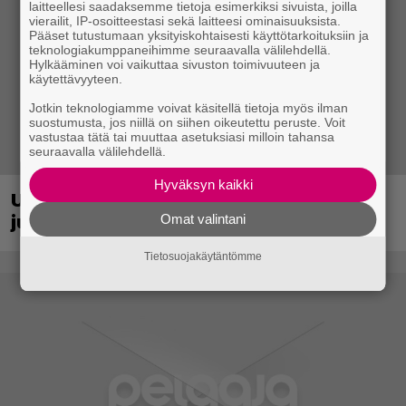
laitteellesi saadaksemme tietoja esimerkiksi sivuista, joilla
vierailit, IP-osoitteestasi sekä laitteesi ominaisuuksista.
Pääset tutustumaan yksityiskohtaisesti käyttötarkoituksiin ja
teknologiakumppaneihimme seuraavalla välilehdellä.
Hylkääminen voi vaikuttaa sivuston toimivuuteen ja
käytettävyyteen.
Jotkin teknologiamme voivat käsitellä tietoja myös ilman
suostumusta, jos niillä on siihen oikeutettu peruste. Voit
vastustaa tätä tai muuttaa asetuksiasi milloin tahansa
seuraavalla välilehdellä.
Hyväksyn kaikki
Uraauurtava formulapeliklassikko
julkaistiin uudistettuna nykykonsoleille
Omat valintani
Tietosuojakäytäntömme