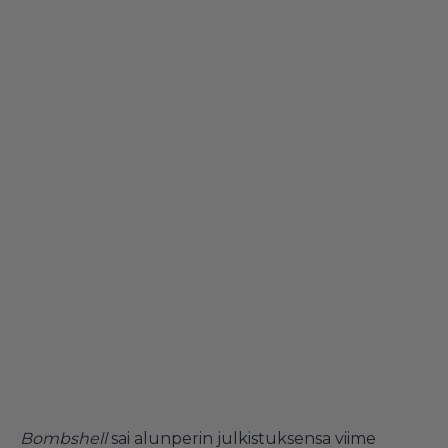
Bombshell
sai alunperin julkistuksensa viime