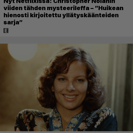
Nyt Netflixissä: Christopher Nolanin
viiden tähden mysteerileffa – ”Huikean
hienosti kirjoitettu yllätyskäänteiden
sarja”