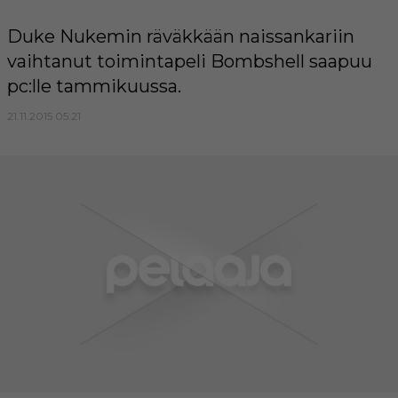
Duke Nukemin räväkkään naissankariin
vaihtanut toimintapeli Bombshell saapuu
pc:lle tammikuussa.
21.11.2015 05:21