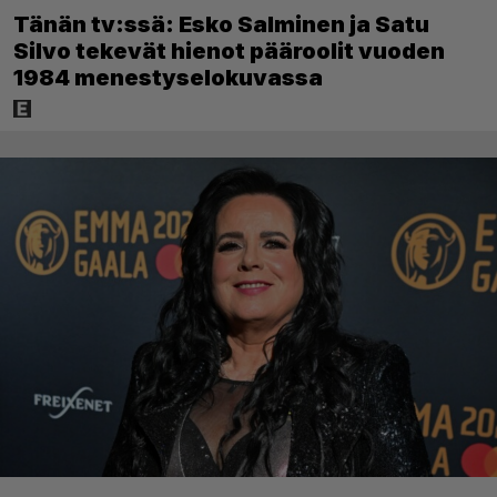
Tänän tv:ssä: Esko Salminen ja Satu
Silvo tekevät hienot pääroolit vuoden
1984 menestyselokuvassa