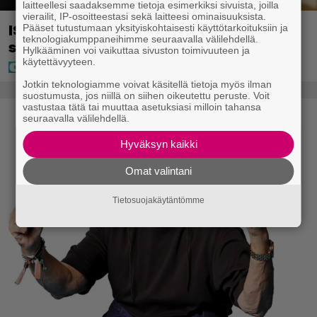
laitteellesi saadaksemme tietoja esimerkiksi sivuista, joilla
vierailit, IP-osoitteestasi sekä laitteesi ominaisuuksista.
IS: Hjalliksen ja Jasminen häissä
Pääset tutustumaan yksityiskohtaisesti käyttötarkoituksiin ja
teknologiakumppaneihimme seuraavalla välilehdellä.
suomalainen supertähti
Hylkääminen voi vaikuttaa sivuston toimivuuteen ja
käytettävyyteen.
Jotkin teknologiamme voivat käsitellä tietoja myös ilman
suostumusta, jos niillä on siihen oikeutettu peruste. Voit
vastustaa tätä tai muuttaa asetuksiasi milloin tahansa
seuraavalla välilehdellä.
Hyväksyn kaikki
Omat valintani
Tietosuojakäytäntömme