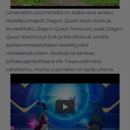
Länsimaihin suunnitteilla on lisäksi vielä ainakin
mobiilipulmapeli
Dragon Quest Keshi Keshi
ja
sivuseikkailu
Dragon Quest Treasures
, jossa
Dragon
Quest XI:stä
tutut Erik ja Mia lähtevät omalle
aarteenmetsästykseen keskittyvälle
rooliseikkailulleen. Alustoja tai tarkkaa
julkaisuajankohtaa ei ole
Treasurelle
vielä
vahvistettu, mutta uusi traileri on kyllä ulkona.