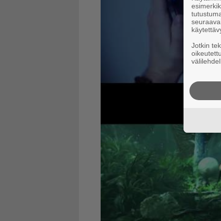
esimerkiks
tutustuma
seuraaval
käytettäv
Jotkin te
oikeutett
välilehdel