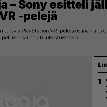
a – Sony esitteli jä
VR -pelejä
ran tulevia PlayStation VR -pelejä osana Paris
 peliäkin sai peräti julkistuksensa.
Lu
1