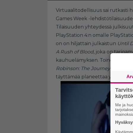
Virtuaalitodellisuus sai rutkasti 
Games Week -lehdistötilaisuudes
Tilaisuuden yhteydessä julkisuut
PlayStation 4:n omalle PlayStatio
on on hiljattain julkaistun
Until
A Rush of Blood
, joka on tarjoama
kauhuelämyksen. Toinen tuotoks
Robinson: The Journey
, jossa p
täyttämää planeettaa yhdessä t
Ar
Tarvit
käytt
Me ja huo
tarjotak
mainoksi
Hyväksym
Käytämme 