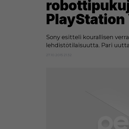
robottipukuj
PlayStation 
Sony esitteli kourallisen ver
lehdistötilaisuutta. Pari uutta
27.10.2015 21:32