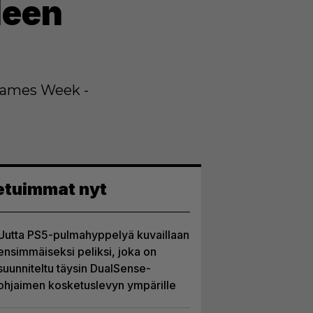
lleen
 Games Week -
etuimmat nyt
Uutta PS5-pulmahyppelyä kuvaillaan
ensimmäiseksi peliksi, joka on
suunniteltu täysin DualSense-
ohjaimen kosketuslevyn ympärille