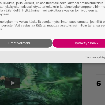
i sivuista, joilla vierailit, IP-osoitteestasi sekä laitteesi ominaisuuksista
an yksityiskohtaisesti käyttötarkoituksiin ja teknologiakumppaneihimm
la välilehdellä. Hylkääminen voi vaikuttaa sivuston toimivuuteen ja
yyteen.
4
knologiamme voivat käsitellä tietoja myös ilman suostumusta, jos niillä o
u peruste. Voit vastustaa tätä tai muuttaa asetuksiasi milloin tahansa se
lä.
Omat valintani
Hyväksyn kaikki
5
Tietosuojak
6