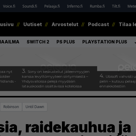
Voice.fi
Soundi.fi
Pelaaja.fi
Inferno.fi
Rumba.fi
Tilt.fi
Metel
tusivu
Uutiset
Arvostelut
Podcast
Tilaa l
MAAILMA
SWITCH 2
PS PLUS
PLAYSTATION PLUS
3.
paa nyt
Sony on keskustellut jälleenmyyjien
4.
oldier
kanssa levyttömyyteen siirtymisestä –
Ubisoft vahvisti
ldlands -
Yhdysvalloissa pelejä myydään
pelin – kutsuu pela
latauskoodin sisältävissä koteloissa
ennakkotestiin
Robinson
Until Dawn
ia, raidekauhua ja