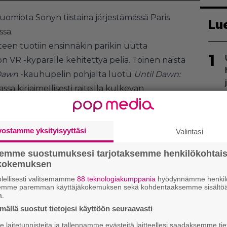
huomiota Sonyn tiistaina järjestämässä Paris
Lu
sa.
een tuotiin ensinnäkin parikin uutta
1
n VR -kypärälle kehitettyä peliä. Toinen näistä
 Dawn
-kauhupelin pohjalta luotu
Until Dawn:
ssa kirjaimellisesti raiteilla kulkevan
ista oli vuorostaan
Crysis
-kehittäjä Crytekin
2
elaajat pääsevät tutkimaan dinosaurusten
ätä seuraavan robottikumppanin kanssa.
vostamme yksityisyyttäsi
Valintasi
semme suostumuksesi tarjotaksemme henkilökohtai
ökokemuksen
lellisesti valitsemamme
88 teknologiakumppania
hyödynnämme henkilö
semme paremman käyttäjäkokemuksen sekä kohdentaaksemme sisältöä
3
a.
ällä suostut tietojesi käyttöön seuraavasti
laitetunnisteita ja tallennamme evästeitä laitteellesi saadaksemme tie