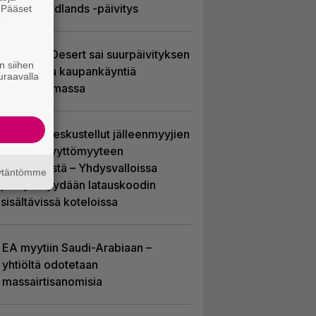
Recon Wildlands -päivitys
. Pääset
e
Crimson Desert sai suurpäivityksen
n siihen
– uudistaa kaupankäyntiä
uraavalla
pelimaailmassa
Sony on keskustellut jälleenmyyjien
kanssa levyttömyyteen
siirtymisestä – Yhdysvalloissa
äytäntömme
pelejä myydään latauskoodin
sisältävissä koteloissa
EA myytiin Saudi-Arabiaan –
yhtiöltä odotetaan
massairtisanomisia