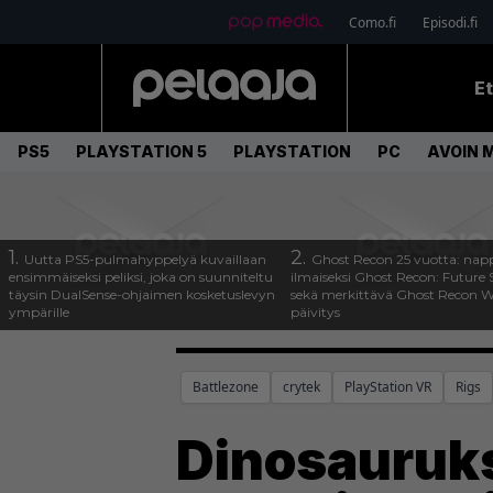
Como.fi
Episodi.fi
E
PS5
PLAYSTATION 5
PLAYSTATION
PC
AVOIN 
1.
2.
Uutta PS5-pulmahyppelyä kuvaillaan
Ghost Recon 25 vuotta: nap
ensimmäiseksi peliksi, joka on suunniteltu
ilmaiseksi Ghost Recon: Future S
täysin DualSense-ohjaimen kosketuslevyn
sekä merkittävä Ghost Recon Wi
ympärille
päivitys
Battlezone
crytek
PlayStation VR
Rigs
Dinosauruks