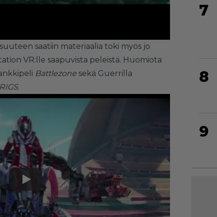
7
suuteen saatiin materiaalia toki myös jo
tation VR:lle saapuvista peleistä. Huomiota
8
tankkipeli
Battlezone
sekä Guerrilla
RIGS
.
9