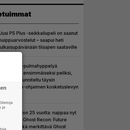
etuimmat
Uusi PS Plus -seikkailupeli on saanut
huippuarvostelut – saapui heti
julkaisupäivänään tilaajien saataville
Uutta PS5-pulmahyppelyä
kuvaillaan ensimmäiseksi peliksi,
joka on suunniteltu täysin
DualSense-ohjaimen kosketuslevyn
sen
ympärille
tietoja
 ja
Ghost Recon 25 vuotta: nappaa nyt
ilmaiseksi Ghost Recon: Future
Soldier sekä merkittävä Ghost
toja