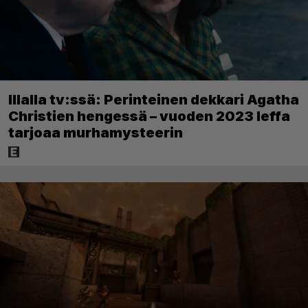
Illalla tv:ssä: Perinteinen dekkari Agatha
Christien hengessä – vuoden 2023 leffa
tarjoaa murhamysteerin