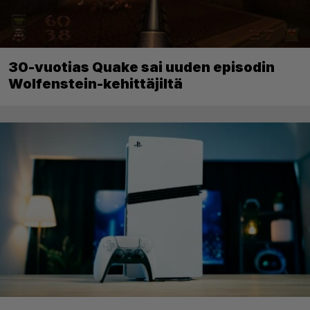
30-vuotias Quake sai uuden episodin
Wolfenstein-kehittäjiltä