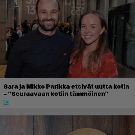
Sara ja Mikko Parikka etsivät uutta kotia
– ”Seuraavaan kotiin tämmöinen”