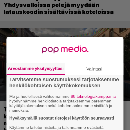
Yhdysvalloissa pelejä myydään
latauskoodin sisältävissä koteloissa
Arvostamme yksityisyyttäsi
Valintasi
Tarvitsemme suostumuksesi tarjotaksemme
henkilökohtaisen käyttökokemuksen
Me ja huolellisesti valitsemamme
88 teknologiakumppania
hyödynnämme henkilötietoja tarjotaksemme paremman
käyttäjäkokemuksen sekä kohdentaaksemme sisältöä ja
Tulevassa ajopelissä voi kokea
mainoksia.
kyytipalveluyrittäjän arjen – jokaisella
Hyväksymällä suostut tietojesi käyttöön seuraavasti
matkustajalla on oma hulvaton,
Käytämme laitetunnisteita ja tallennamme evästeitä