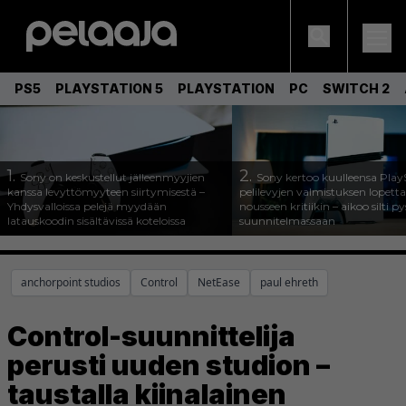
PS5
PLAYSTATION 5
PLAYSTATION
PC
SWITCH 2
1.
2.
Sony on keskustellut jälleenmyyjien
Sony kertoo kuulleensa Play
kanssa levyttömyyteen siirtymisestä –
pelilevyjen valmistuksen lopett
Yhdysvalloissa pelejä myydään
nousseen kritiikin – aikoo silti p
latauskoodin sisältävissä koteloissa
suunnitelmassaan
anchorpoint studios
Control
NetEase
paul ehreth
Control-suunnittelija
perusti uuden studion –
taustalla kiinalainen