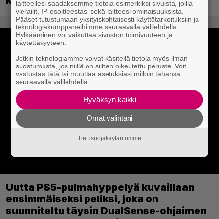
koskettava tai outo tarinansa
laitteellesi saadaksemme tietoja esimerkiksi sivuista, joilla
vierailit, IP-osoitteestasi sekä laitteesi ominaisuuksista.
Pääset tutustumaan yksityiskohtaisesti käyttötarkoituksiin ja
teknologiakumppaneihimme seuraavalla välilehdellä.
Hylkääminen voi vaikuttaa sivuston toimivuuteen ja
käytettävyyteen.
Jotkin teknologiamme voivat käsitellä tietoja myös ilman
suostumusta, jos niillä on siihen oikeutettu peruste. Voit
vastustaa tätä tai muuttaa asetuksiasi milloin tahansa
seuraavalla välilehdellä.
Hyväksyn kaikki
Omat valintani
Tietosuojakäytäntömme
Uutta PS5-pulmahyppelyä kuvaillaan
ensimmäiseksi peliksi, joka on
suunniteltu täysin DualSense-ohjaimen