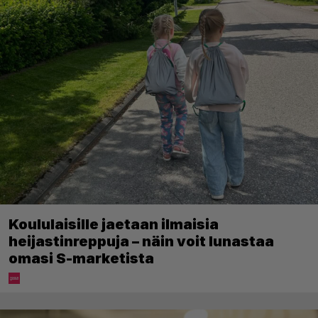
Koululaisille jaetaan ilmaisia
heijastinreppuja – näin voit lunastaa
omasi S-marketista