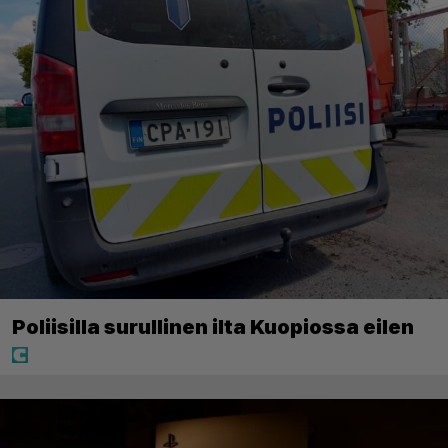
Poliisilla surullinen ilta Kuopiossa eilen