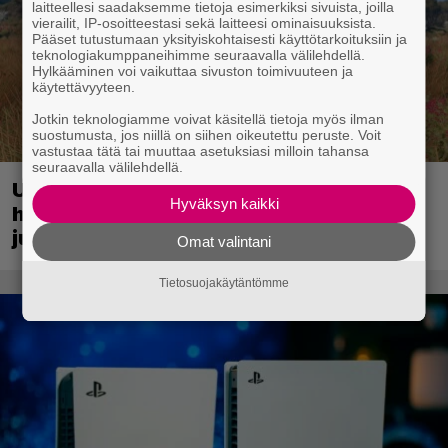
laitteellesi saadaksemme tietoja esimerkiksi sivuista, joilla
vierailit, IP-osoitteestasi sekä laitteesi ominaisuuksista.
Pääset tutustumaan yksityiskohtaisesti käyttötarkoituksiin ja
teknologiakumppaneihimme seuraavalla välilehdellä.
Hylkääminen voi vaikuttaa sivuston toimivuuteen ja
käytettävyyteen.
Jotkin teknologiamme voivat käsitellä tietoja myös ilman
suostumusta, jos niillä on siihen oikeutettu peruste. Voit
vastustaa tätä tai muuttaa asetuksiasi milloin tahansa
seuraavalla välilehdellä.
Hyväksyn kaikki
Uusi PS Plus -seikkailupeli on saanut
Omat valintani
huippuarvostelut – saapui heti
julkaisupäivänään tilaajien saataville
Tietosuojakäytäntömme