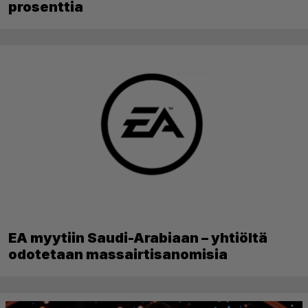
verkkopalveluliiketoiminta kasvoi yli 20
prosenttia
EA myytiin Saudi-Arabiaan – yhtiöltä
odotetaan massairtisanomisia