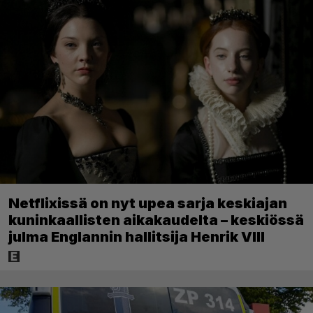
Netflixissä on nyt upea sarja keskiajan
kuninkaallisten aikakaudelta – keskiössä
julma Englannin hallitsija Henrik VIII