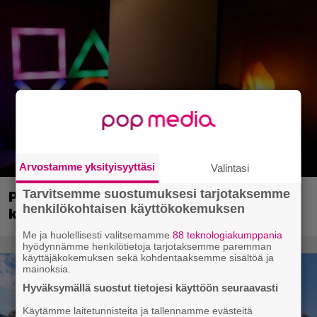
Arvostamme yksityisyyttäsi
Valintasi
Tarvitsemme suostumuksesi tarjotaksemme
henkilökohtaisen käyttökokemuksen
PS5-konsolin myynnit saavuttivat
Me ja huolellisesti valitsemamme
88 teknologiakumppania
kunnioitettavan merkkipaalun
hyödynnämme henkilötietoja tarjotaksemme paremman
käyttäjäkokemuksen sekä kohdentaaksemme sisältöä ja
mainoksia.
Hyväksymällä suostut tietojesi käyttöön seuraavasti
Käytämme laitetunnisteita ja tallennamme evästeitä