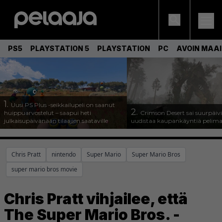
PS5
PLAYSTATION 5
PLAYSTATION
PC
AVOIN MAA
1.
Uusi PS Plus -seikkailupeli on saanut
2.
huippuarvostelut – saapui heti
Crimson Desert sai suurpäivi
julkaisupäivänään tilaajien saataville
uudistaa kaupankäyntiä pelim
Chris Pratt
nintendo
Super Mario
Super Mario Bros
super mario bros movie
Chris Pratt vihjailee, että
The Super Mario Bros. -