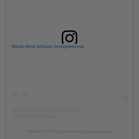
Näytä tämä julkaisu Instagramissa
Henkilön IGN (@igndotcom) jakama julkaisu