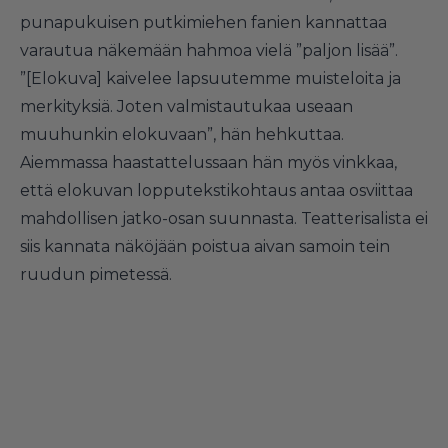
punapukuisen putkimiehen fanien kannattaa
varautua näkemään hahmoa vielä ”paljon lisää”.
”[Elokuva] kaivelee lapsuutemme muisteloita ja
merkityksiä. Joten valmistautukaa useaan
muuhunkin elokuvaan”, hän hehkuttaa.
Aiemmassa haastattelussaan hän myös vinkkaa,
että elokuvan lopputekstikohtaus antaa osviittaa
mahdollisen jatko-osan suunnasta. Teatterisalista ei
siis kannata näköjään poistua aivan samoin tein
ruudun pimetessä.