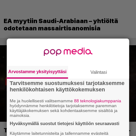
EA myytiin Saudi-Arabiaan – yhtiöltä
odotetaan massairtisanomisia
Arvostamme yksityisyyttäsi
Valintasi
Tarvitsemme suostumuksesi tarjotaksemme
henkilökohtaisen käyttökokemuksen
Me ja huolellisesti valitsemamme
88 teknologiakumppania
hyödynnämme henkilötietoja tarjotaksemme paremman
käyttäjäkokemuksen sekä kohdentaaksemme sisältöä ja
mainoksia.
Hyväksymällä suostut tietojesi käyttöön seuraavasti
Tässä ovat seuraavat Xbox Game Pass -
Käytämme laitetunnisteita ja tallennamme evästeitä