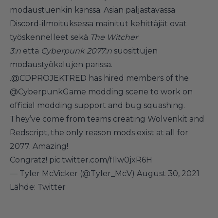
modaustuenkin kanssa. Asian paljastavassa
Discord-ilmoituksessa mainitut kehittäjät ovat
työskennelleet sekä
The Witcher
3:n
että
Cyberpunk 2077:n
suosittujen
modaustyökalujen parissa.
.
@CDPROJEKTRED
has hired members of the
@CyberpunkGame
modding scene to work on
official modding support and bug squashing.
They’ve come from teams creating Wolvenkit and
Redscript, the only reason mods exist at all for
2077. Amazing!
Congratz!
pic.twitter.com/fl1w0jxR6H
— Tyler McVicker (@Tyler_McV)
August 30, 2021
Lähde:
Twitter