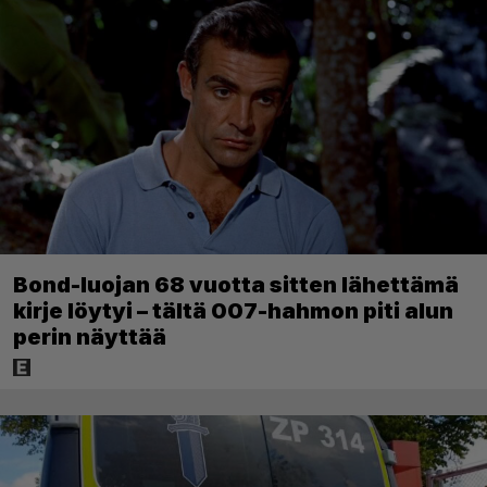
Bond-luojan 68 vuotta sitten lähettämä
kirje löytyi – tältä 007-hahmon piti alun
perin näyttää