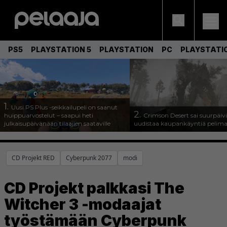
PS5
PLAYSTATION 5
PLAYSTATION
PC
PLAYSTATI
1.
Uusi PS Plus -seikkailupeli on saanut
2.
huippuarvostelut – saapui heti
Crimson Desert sai suurpäivi
julkaisupäivänään tilaajien saataville
uudistaa kaupankäyntiä pelim
CD Projekt RED
Cyberpunk 2077
modi
CD Projekt palkkasi The
Witcher 3 -modaajat
työstämään Cyberpunk