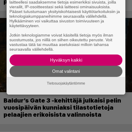
pelit
laitteellesi saadaksemme tietoja esimerkiksi sivuista, joilla
vierailit, IP-osoitteestasi sekä laitteesi ominaisuuksista.
Pääset tutustumaan yksityiskohtaisesti käyttötarkoituksiin ja
teknologiakumppaneihimme seuraavalla välilehdellä.
Hylkääminen voi vaikuttaa sivuston toimivuuteen ja
käytettävyyteen.
Jotkin teknologiamme voivat käsitellä tietoja myös ilman
suostumusta, jos niillä on siihen oikeutettu peruste. Voit
vastustaa tätä tai muuttaa asetuksiasi milloin tahansa
seuraavalla välilehdellä.
Hyväksyn kaikki
Omat valintani
Tietosuojakäytäntömme
Baldur’s Gate 3 -kehittäjä julkaisi pelin
vuosipäivän kunniaksi tilastotietoja
pelaajien erikoisista valinnoista