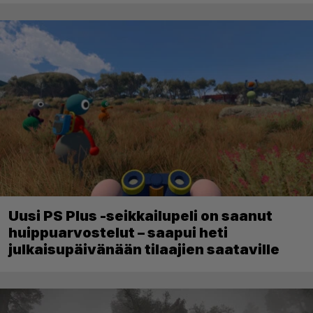
Uusi PS Plus -seikkailupeli on saanut
huippuarvostelut – saapui heti
julkaisupäivänään tilaajien saataville