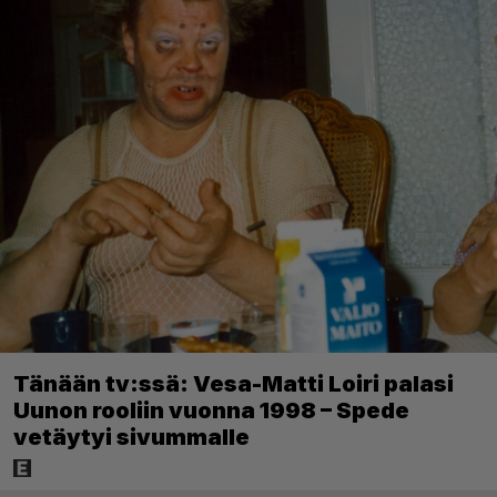
Tänään tv:ssä: Vesa-Matti Loiri palasi
Uunon rooliin vuonna 1998 – Spede
vetäytyi sivummalle