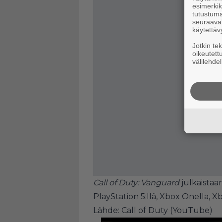
esimerkiks
tutustuma
seuraaval
käytettäv
Jotkin te
oikeutett
välilehdel
Call of Duty: Vanguard
julkaistaa
PlayStation 5:llä, Xbox Onella, Xbo
Lähde:
Call of Duty (YouTube)