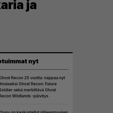
aria ja
etuimmat nyt
Ghost Recon 25 vuotta: nappaa nyt
ilmaiseksi Ghost Recon: Future
Soldier sekä merkittävä Ghost
Recon Wildlands -päivitys
Sony on keskustellut jälleenmyyjien