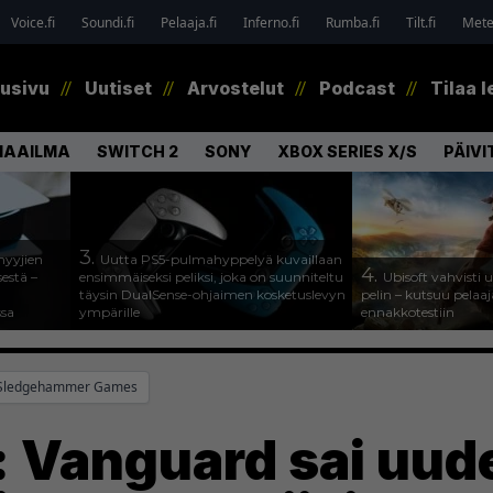
Voice.fi
Soundi.fi
Pelaaja.fi
Inferno.fi
Rumba.fi
Tilt.fi
Metel
tusivu
Uutiset
Arvostelut
Podcast
Tilaa l
MAAILMA
SWITCH 2
SONY
XBOX SERIES X/S
PÄIVI
3.
myyjien
Uutta PS5-pulmahyppelyä kuvaillaan
4.
estä –
ensimmäiseksi peliksi, joka on suunniteltu
Ubisoft vahvisti
täysin DualSense-ohjaimen kosketuslevyn
pelin – kutsuu pela
ssa
ympärille
ennakkotestiin
Sledgehammer Games
y: Vanguard sai uud