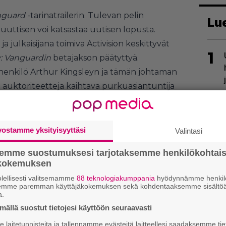
anguard
-tarinatrailerin. Tulevan pelin
Lu
uttisen voi katsastaa uutisen lopusta.
julkaisijana toimiva Activision keskittyvät
1
y: Vanguardin
betajakson päätyttyä.
äähenkilö Arthur Kingsleyn ja tämän johtaman
at auktoriteetteja kaihtava purkuasiantuntija
e, Neuvostoliiton mahtavin tarkka-ampuja
2
Richard. Vihollisesta saadaan esimakua
tämän kätyreiden verran.
vostamme yksityisyyttäsi
Valintasi
n myös
Vanguardin
kulissien taakse
semme suostumuksesi tarjotaksemme henkilökohtai
kistava video, jonka voi katsoa niin ikään
ökokemuksen
lellisesti valitsemamme
88 teknologiakumppania
hyödynnämme henkilö
semme paremman käyttäjäkokemuksen sekä kohdentaaksemme sisältöä
3
a.
ällä suostut tietojesi käyttöön seuraavasti
laitetunnisteita ja tallennamme evästeitä laitteellesi saadaksemme tie