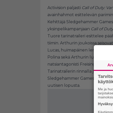
Activision paljasti
Call of Duty: V
avainhahmot esittelevän pariminu
Kehittäjä Sledgehammer Games ja 
yksinpelikampanjaan
Call of Dut
Tuore tarinatraileri esittelee p
tiimin. Arthurin joukoissa seisov
Lucas, huimapäinen lentäjä Wad
Polina sekä Arthurin luottomies 
natsiantagonisti Freisingerin ja 
Ar
Tarinatrailerin rinnalla julkaistii
Tarvit
Sledgehammer Gamesin kanssa kur
käytt
uutisen lopusta.
Me ja huo
tarjotak
mainoksi
Hyväksym
Käytämme 