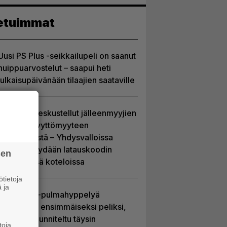
etuimmat
Uusi PS Plus -seikkailupeli on saanut
huippuarvostelut – saapui heti
julkaisupäivänään tilaajien saataville
Sony on keskustellut jälleenmyyjien
kanssa levyttömyyteen
siirtymisestä – Yhdysvalloissa
pelejä myydään latauskoodin
sen
sisältävissä koteloissa
tietoja
 ja
Uutta PS5-pulmahyppelyä
kuvaillaan ensimmäiseksi peliksi,
joka on suunniteltu täysin
toja