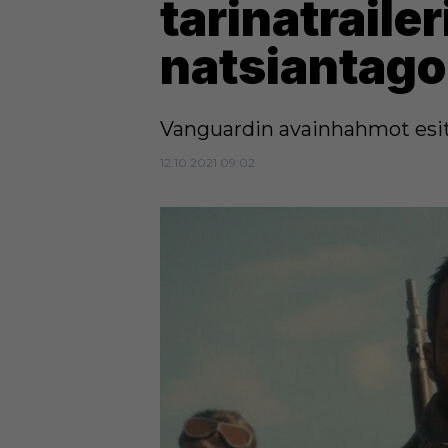
tarinatrailer
natsiantago
Vanguardin avainhahmot esite
12.10.2021 09:02