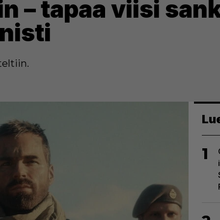
in – tapaa viisi sank
nisti
ltiin.
Lu
1