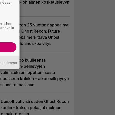
DualSense-ohjaimen kosketuslevyn
. Pääset
e
ympärille
n siihen
Ghost Recon 25 vuotta: nappaa nyt
uraavalla
ilmaiseksi Ghost Recon: Future
Soldier sekä merkittävä Ghost
Recon Wildlands -päivitys
Sony kertoo kuulleensa
äytäntömme
PlayStation-pelilevyjen
valmistuksen lopettamisesta
nousseen kritiikin – aikoo silti pysyä
suunnitelmassaan
Ubisoft vahvisti uuden Ghost Recon
-pelin – kutsuu pelaajat mukaan
ennakkotestiin