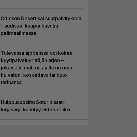
Crimson Desert sai suurpäivityksen
– uudistaa kaupankäyntiä
pelimaailmassa
Tulevassa ajopelissä voi kokea
kyytipalveluyrittäjän arjen –
jokaisella matkustajalla on oma
hulvaton, koskettava tai outo
tarinansa
Huippusuosittu Soturikissat-
kirjasarja kääntyy videopeliksi