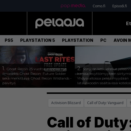
Como.fi
Episodi.fi
E
PS5
PLAYSTATION 5
PLAYSTATION
PC
AVOIN 
1.
2.
Ghost Recon 25 vuotta: nappaa nyt
Sony on keskustellut jälleen
ilmaiseksi Ghost Recon: Future Soldier
kanssa levyttömyyteen siirtymis
sekä merkittävä Ghost Recon Wildlands -
Yhdysvalloissa pelejä myydään
päivitys
latauskoodin sisältävissä koteloi
Activision Blizzard
Call of Duty: Vanguard
Call of Dut