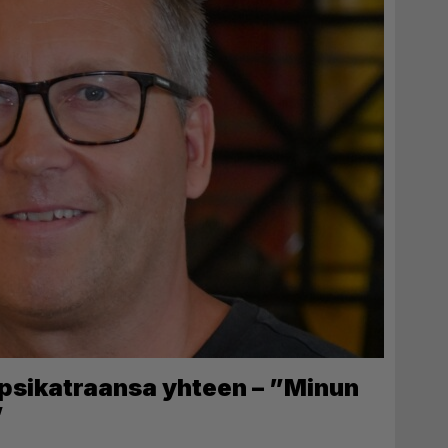
apsikatraansa yhteen – ”Minun
”