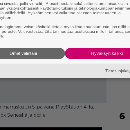
i sivuista, joilla vierailit, IP-osoitteestasi sekä laitteesi ominaisuuksista
an yksityiskohtaisesti käyttötarkoituksiin ja teknologiakumppaneihimm
la välilehdellä. Hylkääminen voi vaikuttaa sivuston toimivuuteen ja
yyteen.
knologiamme voivat käsitellä tietoja myös ilman suostumusta, jos niillä o
4
u peruste. Voit vastustaa tätä tai muuttaa asetuksiasi milloin tahansa se
lä.
Omat valintani
Hyväksyn kaikki
5
Tietosuojak
n marraskuun 5. päivänä PlayStation 4:llä,
6
x Seriesillä ja pc:llä.