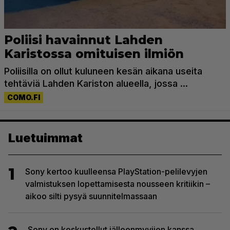
Luetuimmat
1
Sony kertoo kuulleensa PlayStation-pelilevyjen
valmistuksen lopettamisesta nousseen kritiikin –
aikoo silti pysyä suunnitelmassaan
Sony on keskustellut jälleenmyyjien kanssa