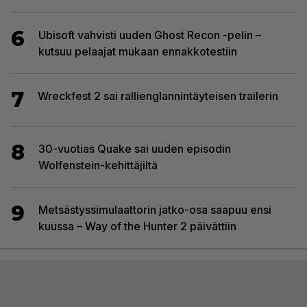
6
Ubisoft vahvisti uuden Ghost Recon -pelin –
kutsuu pelaajat mukaan ennakkotestiin
7
Wreckfest 2 sai rallienglannintäyteisen trailerin
8
30-vuotias Quake sai uuden episodin
Wolfenstein-kehittäjiltä
9
Metsästyssimulaattorin jatko-osa saapuu ensi
kuussa – Way of the Hunter 2 päivättiin