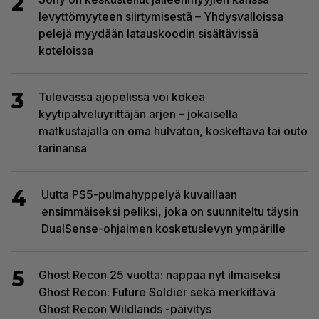
2
levyttömyyteen siirtymisestä – Yhdysvalloissa
pelejä myydään latauskoodin sisältävissä
koteloissa
3
Tulevassa ajopelissä voi kokea
kyytipalveluyrittäjän arjen – jokaisella
matkustajalla on oma hulvaton, koskettava tai outo
tarinansa
4
Uutta PS5-pulmahyppelyä kuvaillaan
ensimmäiseksi peliksi, joka on suunniteltu täysin
DualSense-ohjaimen kosketuslevyn ympärille
5
Ghost Recon 25 vuotta: nappaa nyt ilmaiseksi
Ghost Recon: Future Soldier sekä merkittävä
Ghost Recon Wildlands -päivitys