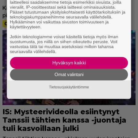
laitteellesi saadaksemme tietoja esimerkiksi sivuista, joilla
vierailit, IP-osoitteestasi sekä laitteesi ominaisuuksista.
Pääset tutustumaan yksityiskohtaisesti käyttötarkoituksiin ja
teknologiakumppaneihimme seuraavalla välilehdellä.
Hylkääminen voi vaikuttaa sivuston toimivuuteen ja
käytettävyyteen.
Jotkin teknologiamme voivat käsitellä tietoja myös ilman
suostumusta, jos niillä on siihen oikeutettu peruste. Voit
vastustaa tätä tai muuttaa asetuksiasi milloin tahansa
seuraavalla välilehdellä.
Hyväksyn kaikki
Omat valintani
Tietosuojakäytäntömme