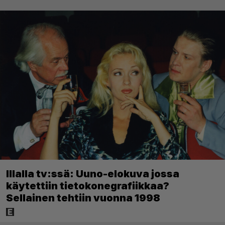
Illalla tv:ssä: Uuno-elokuva jossa
käytettiin tietokonegrafiikkaa?
Sellainen tehtiin vuonna 1998