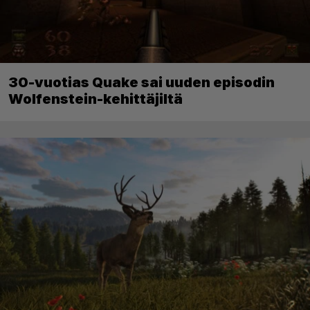
30-vuotias Quake sai uuden episodin
Wolfenstein-kehittäjiltä