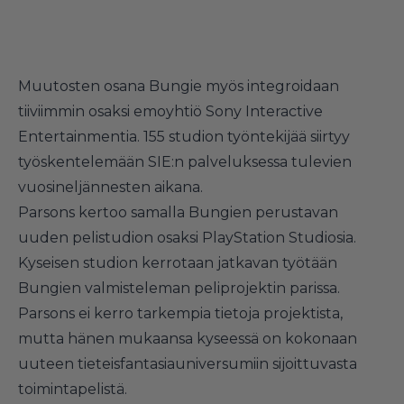
Muutosten osana Bungie myös integroidaan
tiiviimmin osaksi emoyhtiö Sony Interactive
Entertainmentia. 155 studion työntekijää siirtyy
työskentelemään SIE:n palveluksessa tulevien
vuosineljännesten aikana.
Parsons kertoo samalla Bungien perustavan
uuden pelistudion osaksi PlayStation Studiosia.
Kyseisen studion kerrotaan jatkavan työtään
Bungien valmisteleman peliprojektin parissa.
Parsons ei kerro tarkempia tietoja projektista,
mutta hänen mukaansa kyseessä on kokonaan
uuteen tieteisfantasiauniversumiin sijoittuvasta
toimintapelistä.