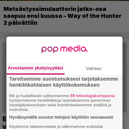
Metsästyssimulaattorin jatko-osa
saapuu ensi kuussa – Way of the Hunter
2 päivättiin
Arvostamme yksityisyyttäsi
Valintasi
Tarvitsemme suostumuksesi tarjotaksemme
henkilökohtaisen käyttökokemuksen
Me ja huolellisesti valitsemamme
88 teknologiakumppania
hyödynnämme henkilötietoja tarjotaksemme paremman
käyttäjäkokemuksen sekä kohdentaaksemme sisältöä ja
mainoksia.
Hyväksymällä suostut tietojesi käyttöön seuraavasti
Käytämme laitetunnisteita ja tallennamme evästeitä