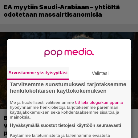
EA myytiin Saudi-Arabiaan – yhtiöltä
odotetaan massairtisanomisia
Arvostamme yksityisyyttäsi
Valintasi
Tarvitsemme suostumuksesi tarjotaksemme
henkilökohtaisen käyttökokemuksen
Me ja huolellisesti valitsemamme
88 teknologiakumppania
hyödynnämme henkilötietoja tarjotaksemme paremman
käyttäjäkokemuksen sekä kohdentaaksemme sisältöä ja
Baldur’s Gate 3 -kehittäjä julkaisi pelin
mainoksia.
vuosipäivän kunniaksi tilastotietoja
Hyväksymällä suostut tietojesi käyttöön seuraavasti
pelaajien erikoisista valinnoista
Käytämme laitetunnisteita ja tallennamme evästeitä