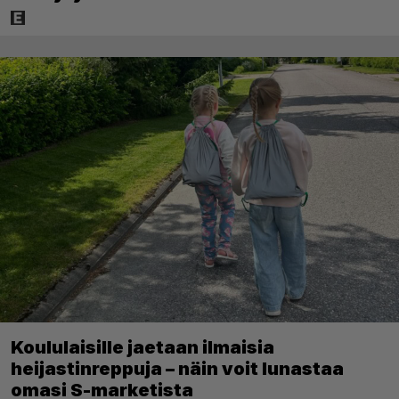
Koululaisille jaetaan ilmaisia
heijastinreppuja – näin voit lunastaa
omasi S-marketista