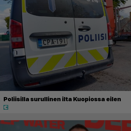
Poliisilla surullinen ilta Kuopiossa eilen