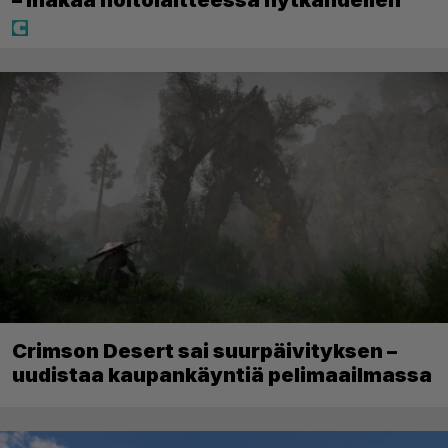
Crimson Desert sai suurpäivityksen –
uudistaa kaupankäyntiä pelimaailmassa