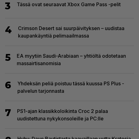
3
Tässä ovat seuraavat Xbox Game Pass -pelit
4
Crimson Desert sai suurpäivityksen – uudistaa
kaupankäyntiä pelimaailmassa
5
EA myytiin Saudi-Arabiaan – yhtiöltä odotetaan
massairtisanomisia
6
Yhdeksän peliä poistuu tässä kuussa PS Plus -
palvelun tarjonnasta
7
PS1-ajan klassikkoloikinta Croc 2 palaa
uudistettuna nykykonsoleille ja PC:lle
Huhu: Dave Bautistasta kaavaillaan uutta Kratosia