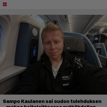
Sampo Kaulanen sai oudon tulehduksen
– makaa hoitolaitteessa nytkähdellen