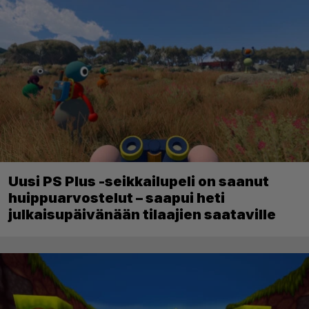
Uusi PS Plus -seikkailupeli on saanut
huippuarvostelut – saapui heti
julkaisupäivänään tilaajien saataville