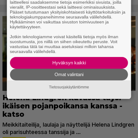
laitteellesi saadaksemme tietoja esimerkiksi sivuista, joilla
vierailit, IP-osoitteestasi sekä laitteesi ominaisuuksista.
Pääset tutustumaan yksityiskohtaisesti käyttötarkoituksiin ja
teknologiakumppaneihimme seuraavalla välilehdellä.
Hylkääminen voi vaikuttaa sivuston toimivuuteen ja
käytettävyyteen.
Jotkin teknologiamme voivat käsitellä tietoja myös ilman
suostumusta, jos niillä on siihen oikeutettu peruste. Voit
vastustaa tätä tai muuttaa asetuksiasi milloin tahansa
seuraavalla välilehdellä.
Hyväksyn kaikki
Omat valintani
Tietosuojakäytäntömme