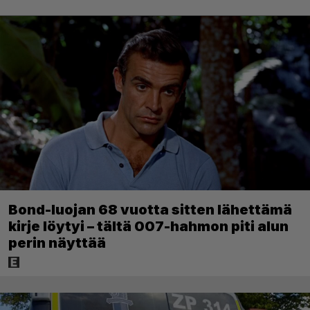
Bond-luojan 68 vuotta sitten lähettämä
kirje löytyi – tältä 007-hahmon piti alun
perin näyttää