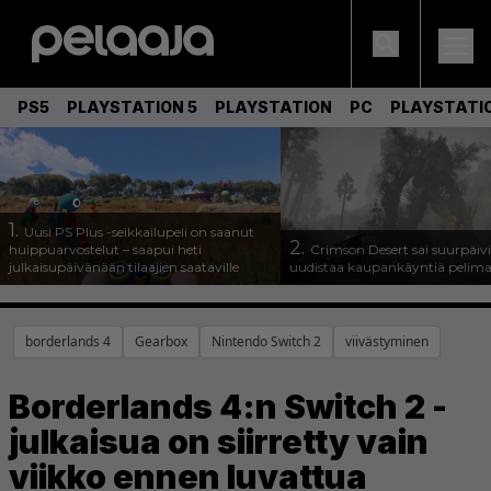
PS5
PLAYSTATION 5
PLAYSTATION
PC
PLAYSTATI
1.
Uusi PS Plus -seikkailupeli on saanut
2.
huippuarvostelut – saapui heti
Crimson Desert sai suurpäivi
julkaisupäivänään tilaajien saataville
uudistaa kaupankäyntiä pelim
borderlands 4
Gearbox
Nintendo Switch 2
viivästyminen
Borderlands 4:n Switch 2 -
julkaisua on siirretty vain
viikko ennen luvattua