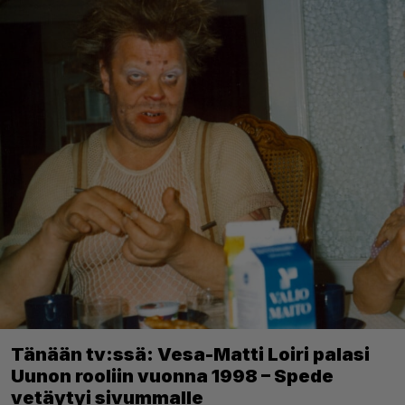
Tänään tv:ssä: Vesa-Matti Loiri palasi
Uunon rooliin vuonna 1998 – Spede
vetäytyi sivummalle