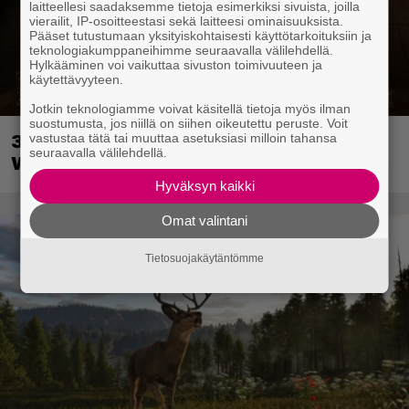
laitteellesi saadaksemme tietoja esimerkiksi sivuista, joilla
vierailit, IP-osoitteestasi sekä laitteesi ominaisuuksista.
Pääset tutustumaan yksityiskohtaisesti käyttötarkoituksiin ja
teknologiakumppaneihimme seuraavalla välilehdellä.
Hylkääminen voi vaikuttaa sivuston toimivuuteen ja
käytettävyyteen.
Jotkin teknologiamme voivat käsitellä tietoja myös ilman
suostumusta, jos niillä on siihen oikeutettu peruste. Voit
30-vuotias Quake sai uuden episodin
vastustaa tätä tai muuttaa asetuksiasi milloin tahansa
seuraavalla välilehdellä.
Wolfenstein-kehittäjiltä
Hyväksyn kaikki
Omat valintani
Tietosuojakäytäntömme