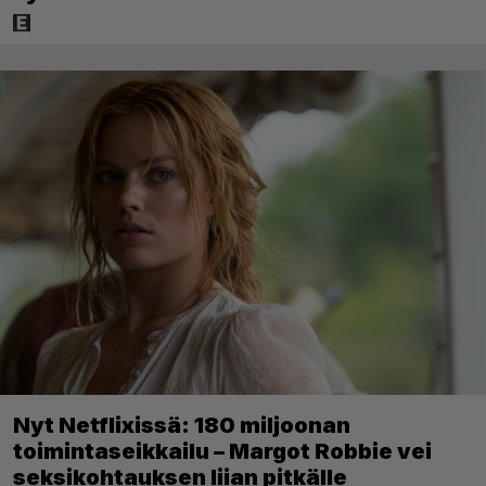
Nyt Netflixissä: 180 miljoonan
toimintaseikkailu – Margot Robbie vei
seksikohtauksen liian pitkälle