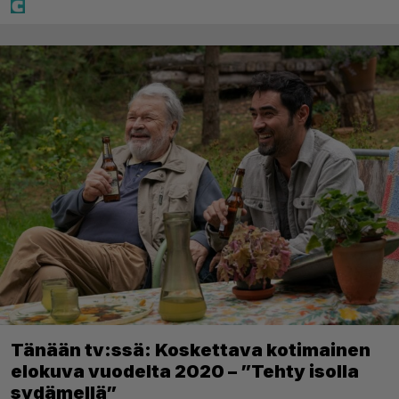
Tänään tv:ssä: Koskettava kotimainen
elokuva vuodelta 2020 – ”Tehty isolla
sydämellä”