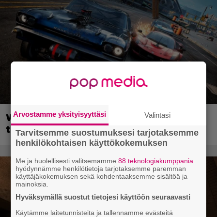
Arvostamme yksityisyyttäsi
Valintasi
Wreckfest 2 sai rallienglannintäyteisen
trailerin
Tarvitsemme suostumuksesi tarjotaksemme
henkilökohtaisen käyttökokemuksen
Me ja huolellisesti valitsemamme
88 teknologiakumppania
hyödynnämme henkilötietoja tarjotaksemme paremman
käyttäjäkokemuksen sekä kohdentaaksemme sisältöä ja
mainoksia.
Hyväksymällä suostut tietojesi käyttöön seuraavasti
Käytämme laitetunnisteita ja tallennamme evästeitä