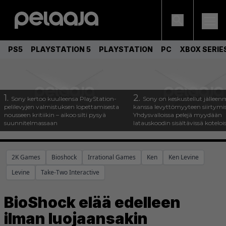
PS5
PLAYSTATION 5
PLAYSTATION
PC
XBOX SERIE
1.
2.
Sony kertoo kuulleensa PlayStation-
Sony on keskustellut jälleen
pelilevyjen valmistuksen lopettamisesta
kanssa levyttömyyteen siirtymis
nousseen kritiikin – aikoo silti pysyä
Yhdysvalloissa pelejä myydään
suunnitelmassaan
latauskoodin sisältävissä koteloi
2K Games
Bioshock
Irrational Games
Ken
Ken Levine
Levine
Take-Two Interactive
BioShock elää edelleen
ilman luojaansakin