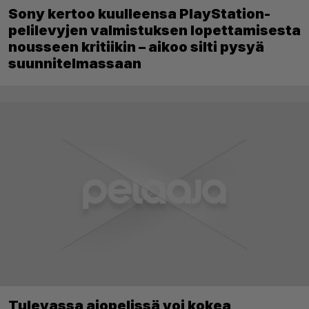
Sony kertoo kuulleensa PlayStation-
pelilevyjen valmistuksen lopettamisesta
nousseen kritiikin – aikoo silti pysyä
suunnitelmassaan
Tulevassa ajopelissä voi kokea