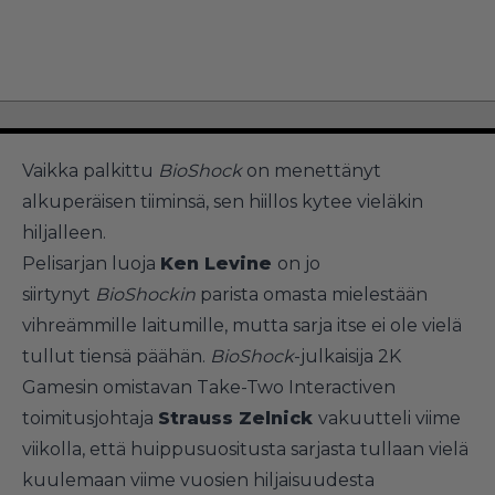
Vaikka palkittu
BioShock
on
menettänyt
alkuperäisen tiiminsä, sen hiillos kytee vieläkin
hiljalleen.
Pelisarjan luoja
Ken Levine
on jo
siirtynyt
BioShockin
parista omasta mielestään
vihreämmille laitumill
e, mutta sarja itse ei ole vielä
tullut tiensä päähän.
BioShock
-julkaisija 2K
Gamesin omistavan Take-Two Interactiven
toimitusjohtaja
Strauss Zelnick
vakuutteli viime
viikolla, että huippusuositusta sarjasta tullaan vielä
kuulemaan viime vuosien hiljaisuudesta