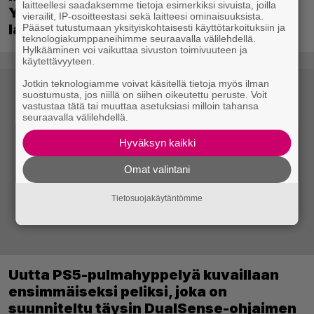
laitteellesi saadaksemme tietoja esimerkiksi sivuista, joilla
Yhdysvalloissa pelejä myydään
vierailit, IP-osoitteestasi sekä laitteesi ominaisuuksista.
latauskoodin sisältävissä koteloissa
Pääset tutustumaan yksityiskohtaisesti käyttötarkoituksiin ja
teknologiakumppaneihimme seuraavalla välilehdellä.
Hylkääminen voi vaikuttaa sivuston toimivuuteen ja
käytettävyyteen.
Jotkin teknologiamme voivat käsitellä tietoja myös ilman
suostumusta, jos niillä on siihen oikeutettu peruste. Voit
vastustaa tätä tai muuttaa asetuksiasi milloin tahansa
seuraavalla välilehdellä.
Hyväksyn kaikki
Omat valintani
Tietosuojakäytäntömme
Uutta PS5-pulmahyppelyä kuvaillaan
ensimmäiseksi peliksi, joka on
suunniteltu täysin DualSense-ohjaimen