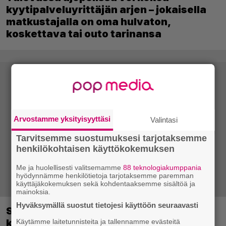
kyytipalveluyrittäjän arjen – jokaisella
matkustajalla on oma hulvaton,
koskettava tai outo tarinansa
Arvostamme yksityisyyttäsi
Valintasi
Tarvitsemme suostumuksesi tarjotaksemme
henkilökohtaisen käyttökokemuksen
Me ja huolellisesti valitsemamme
88 teknologiakumppania
hyödynnämme henkilötietoja tarjotaksemme paremman
käyttäjäkokemuksen sekä kohdentaaksemme sisältöä ja
mainoksia.
Hyväksymällä suostut tietojesi käyttöön seuraavasti
Sony on keskustellut jälleenmyyjien
kanssa levyttömyyteen siirtymisestä –
Käytämme laitetunnisteita ja tallennamme evästeitä