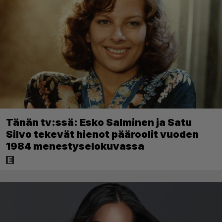
Tänän tv:ssä: Esko Salminen ja Satu
Silvo tekevät hienot pääroolit vuoden
1984 menestyselokuvassa