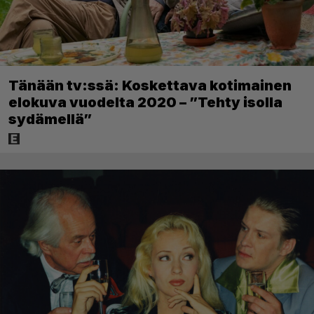
Tänään tv:ssä: Koskettava kotimainen
elokuva vuodelta 2020 – ”Tehty isolla
sydämellä”