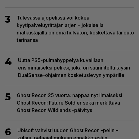
3
Tulevassa ajopelissä voi kokea
kyytipalveluyrittäjän arjen – jokaisella
matkustajalla on oma hulvaton, koskettava tai outo
tarinansa
4
Uutta PS5-pulmahyppelyä kuvaillaan
ensimmäiseksi peliksi, joka on suunniteltu täysin
DualSense-ohjaimen kosketuslevyn ympärille
5
Ghost Recon 25 vuotta: nappaa nyt ilmaiseksi
Ghost Recon: Future Soldier sekä merkittävä
Ghost Recon Wildlands -päivitys
6
Ubisoft vahvisti uuden Ghost Recon -pelin –
kutsuu pelaajat mukaan ennakkotestiin