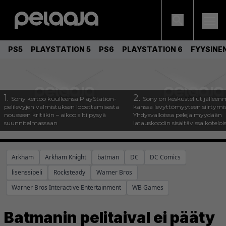
PS5
PLAYSTATION 5
PS6
PLAYSTATION 6
FYYSINE
1.
2.
Sony kertoo kuulleensa PlayStation-
Sony on keskustellut jälleen
pelilevyjen valmistuksen lopettamisesta
kanssa levyttömyyteen siirtymis
nousseen kritiikin – aikoo silti pysyä
Yhdysvalloissa pelejä myydään
suunnitelmassaan
latauskoodin sisältävissä koteloi
Arkham
Arkham Knight
batman
DC
DC Comics
lisenssipeli
Rocksteady
Warner Bros
Warner Bros Interactive Entertainment
WB Games
Batmanin pelitaival ei pääty