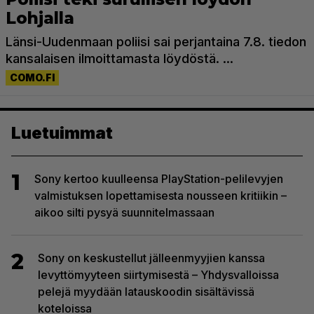
Luetuimmat
1
Sony kertoo kuulleensa PlayStation-pelilevyjen
valmistuksen lopettamisesta nousseen kritiikin –
aikoo silti pysyä suunnitelmassaan
2
Sony on keskustellut jälleenmyyjien kanssa
levyttömyyteen siirtymisestä – Yhdysvalloissa
pelejä myydään latauskoodin sisältävissä
koteloissa