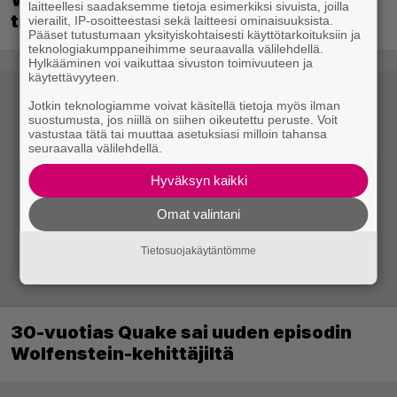
Wreckfest 2 sai rallienglannintäyteisen
laitteellesi saadaksemme tietoja esimerkiksi sivuista, joilla
trailerin
vierailit, IP-osoitteestasi sekä laitteesi ominaisuuksista.
Pääset tutustumaan yksityiskohtaisesti käyttötarkoituksiin ja
teknologiakumppaneihimme seuraavalla välilehdellä.
Hylkääminen voi vaikuttaa sivuston toimivuuteen ja
käytettävyyteen.
Jotkin teknologiamme voivat käsitellä tietoja myös ilman
suostumusta, jos niillä on siihen oikeutettu peruste. Voit
vastustaa tätä tai muuttaa asetuksiasi milloin tahansa
seuraavalla välilehdellä.
Hyväksyn kaikki
Omat valintani
Tietosuojakäytäntömme
30-vuotias Quake sai uuden episodin
Wolfenstein-kehittäjiltä