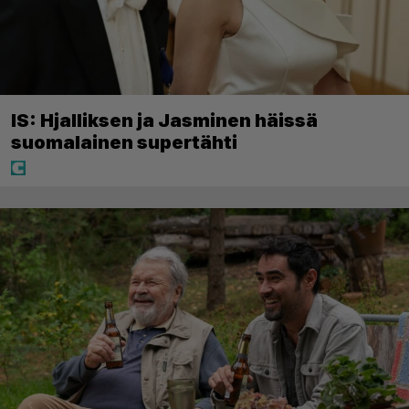
IS: Hjalliksen ja Jasminen häissä
suomalainen supertähti