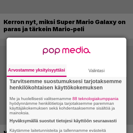
Kerron nyt, miksi Super Mario Galaxy on
paras ja tärkein Mario-peli
Arvostamme yksityisyyttäsi
Valintasi
Tarvitsemme suostumuksesi tarjotaksemme
henkilökohtaisen käyttökokemuksen
Me ja huolellisesti valitsemamme
88 teknologiakumppania
hyödynnämme henkilötietoja tarjotaksemme paremman
käyttäjäkokemuksen sekä kohdentaaksemme sisältöä ja
mainoksia.
Hyväksymällä suostut tietojesi käyttöön seuraavasti
Käytämme laitetunnisteita ja tallennamme evästeitä