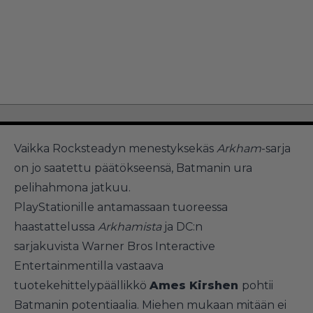
Vaikka Rocksteadyn menestyksekäs
Arkham
-sarja
on jo saatettu päätökseensä, Batmanin ura
pelihahmona jatkuu.
PlayStationille antamassaan tuoreessa
haastattelussa
Arkhamista
ja DC:n
sarjakuvista Warner Bros Interactive
Entertainmentilla vastaava
tuotekehittelypäällikkö
Ames Kirshen
pohtii
Batmanin potentiaalia. Miehen mukaan mitään ei