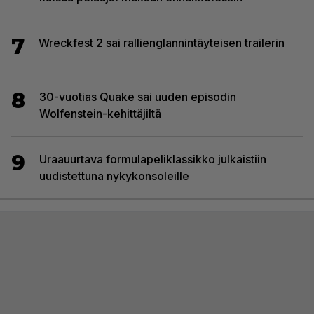
7
Wreckfest 2 sai rallienglannintäyteisen trailerin
8
30-vuotias Quake sai uuden episodin
Wolfenstein-kehittäjiltä
9
Uraauurtava formulapeliklassikko julkaistiin
uudistettuna nykykonsoleille