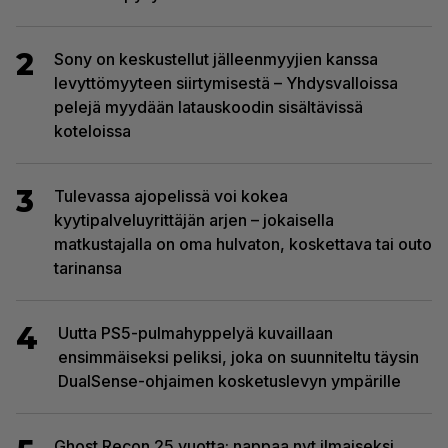
2
Sony on keskustellut jälleenmyyjien kanssa
levyttömyyteen siirtymisestä – Yhdysvalloissa
pelejä myydään latauskoodin sisältävissä
koteloissa
3
Tulevassa ajopelissä voi kokea
kyytipalveluyrittäjän arjen – jokaisella
matkustajalla on oma hulvaton, koskettava tai outo
tarinansa
4
Uutta PS5-pulmahyppelyä kuvaillaan
ensimmäiseksi peliksi, joka on suunniteltu täysin
DualSense-ohjaimen kosketuslevyn ympärille
Ghost Recon 25 vuotta: nappaa nyt ilmaiseksi