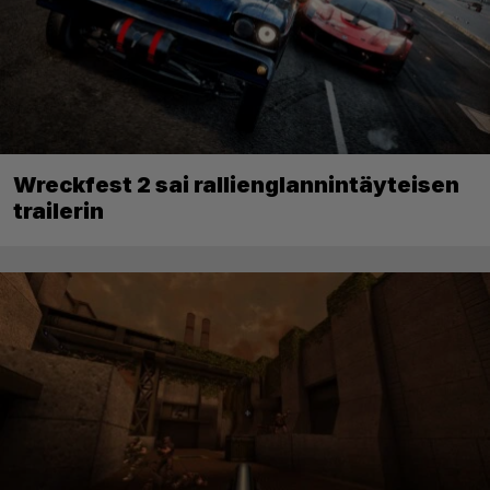
Wreckfest 2 sai rallienglannintäyteisen
trailerin