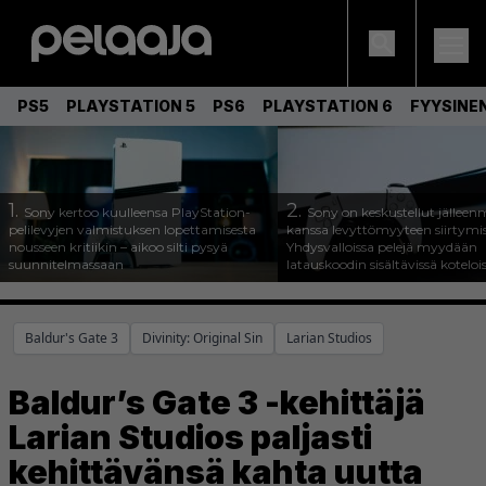
PS5
PLAYSTATION 5
PS6
PLAYSTATION 6
FYYSINE
1.
2.
Sony kertoo kuulleensa PlayStation-
Sony on keskustellut jälleen
pelilevyjen valmistuksen lopettamisesta
kanssa levyttömyyteen siirtymis
nousseen kritiikin – aikoo silti pysyä
Yhdysvalloissa pelejä myydään
suunnitelmassaan
latauskoodin sisältävissä koteloi
Baldur's Gate 3
Divinity: Original Sin
Larian Studios
Baldur’s Gate 3 -kehittäjä
Larian Studios paljasti
kehittävänsä kahta uutta