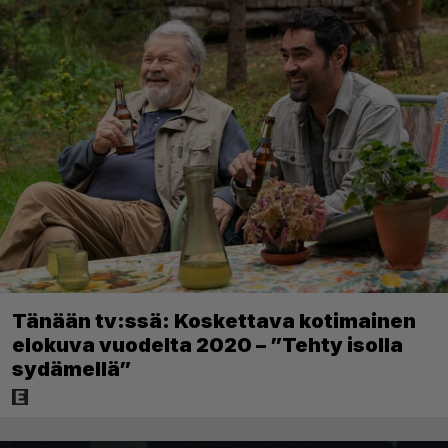
Tänään tv:ssä: Koskettava kotimainen
elokuva vuodelta 2020 – ”Tehty isolla
sydämellä”