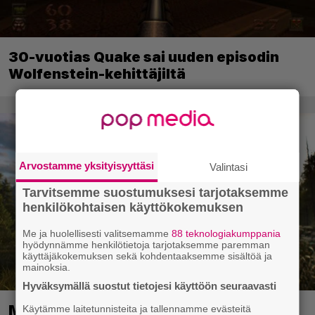
30-vuotias Quake sai uuden episodin
Wolfenstein-kehittäjiltä
Arvostamme yksityisyyttäsi
Valintasi
Tarvitsemme suostumuksesi tarjotaksemme
henkilökohtaisen käyttökokemuksen
Me ja huolellisesti valitsemamme
88 teknologiakumppania
hyödynnämme henkilötietoja tarjotaksemme paremman
käyttäjäkokemuksen sekä kohdentaaksemme sisältöä ja
mainoksia.
Hyväksymällä suostut tietojesi käyttöön seuraavasti
Metsästyssimulaattorin jatko-osa
Käytämme laitetunnisteita ja tallennamme evästeitä