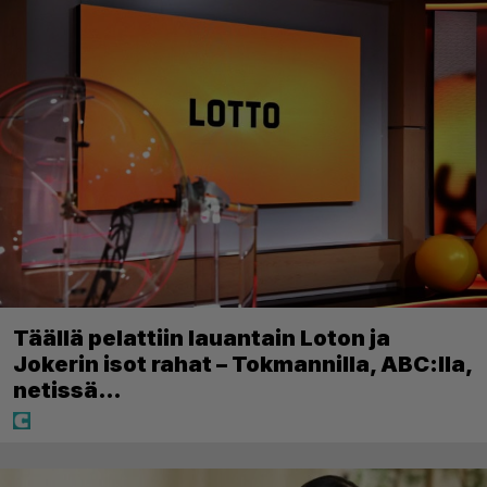
Täällä pelattiin lauantain Loton ja
Jokerin isot rahat – Tokmannilla, ABC:lla,
netissä…