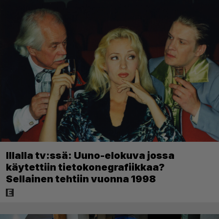
Illalla tv:ssä: Uuno-elokuva jossa
käytettiin tietokonegrafiikkaa?
Sellainen tehtiin vuonna 1998