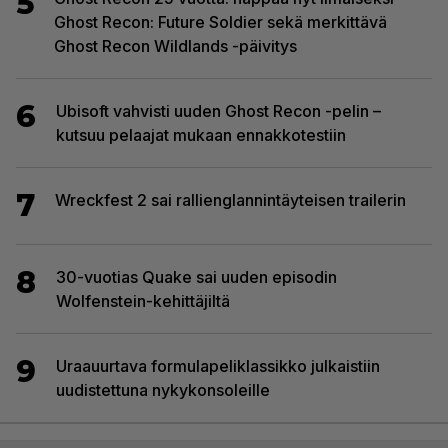
5
Ghost Recon: Future Soldier sekä merkittävä
Ghost Recon Wildlands -päivitys
6
Ubisoft vahvisti uuden Ghost Recon -pelin –
kutsuu pelaajat mukaan ennakkotestiin
7
Wreckfest 2 sai rallienglannintäyteisen trailerin
8
30-vuotias Quake sai uuden episodin
Wolfenstein-kehittäjiltä
9
Uraauurtava formulapeliklassikko julkaistiin
uudistettuna nykykonsoleille