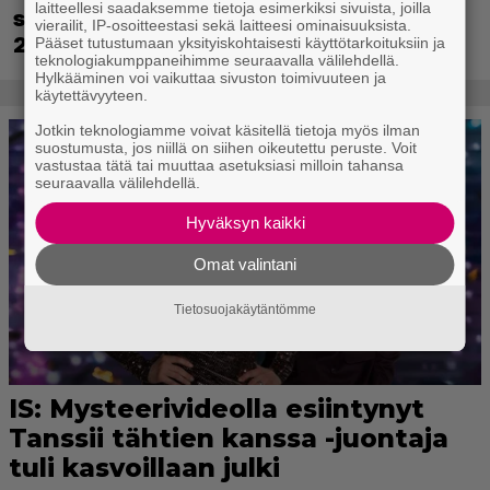
laitteellesi saadaksemme tietoja esimerkiksi sivuista, joilla
saapuu ensi kuussa – Way of the Hunter
vierailit, IP-osoitteestasi sekä laitteesi ominaisuuksista.
2 päivättiin
Pääset tutustumaan yksityiskohtaisesti käyttötarkoituksiin ja
teknologiakumppaneihimme seuraavalla välilehdellä.
Hylkääminen voi vaikuttaa sivuston toimivuuteen ja
käytettävyyteen.
Jotkin teknologiamme voivat käsitellä tietoja myös ilman
suostumusta, jos niillä on siihen oikeutettu peruste. Voit
vastustaa tätä tai muuttaa asetuksiasi milloin tahansa
seuraavalla välilehdellä.
Hyväksyn kaikki
Omat valintani
Tietosuojakäytäntömme