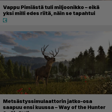
Vappu Pimiästä tuli miljoonikko – eikä
yksi milli edes riitä, näin se tapahtui
Metsästyssimulaattorin jatko-osa
saapuu ensi kuussa – Way of the Hunter