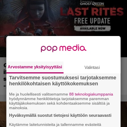
Ghost Recon 25 vuotta: nappaa nyt
Arvostamme yksityisyyttäsi
Valintasi
ilmaiseksi Ghost Recon: Future Soldier
Tarvitsemme suostumuksesi tarjotaksemme
sekä merkittävä Ghost Recon Wildlands
henkilökohtaisen käyttökokemuksen
-päivitys
Me ja huolellisesti valitsemamme
88 teknologiakumppania
hyödynnämme henkilötietoja tarjotaksemme paremman
käyttäjäkokemuksen sekä kohdentaaksemme sisältöä ja
mainoksia.
Hyväksymällä suostut tietojesi käyttöön seuraavasti
Käytämme laitetunnisteita ja tallennamme evästeitä