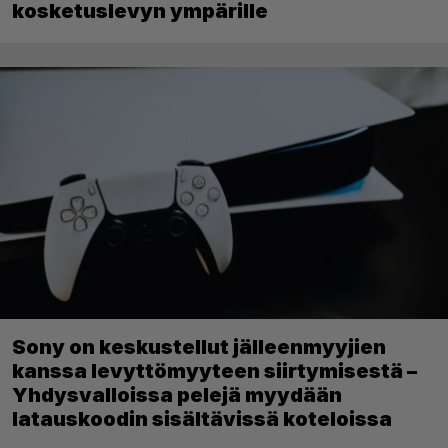
kosketuslevyn ympärille
Sony on keskustellut jälleenmyyjien
kanssa levyttömyyteen siirtymisestä –
Yhdysvalloissa pelejä myydään
latauskoodin sisältävissä koteloissa