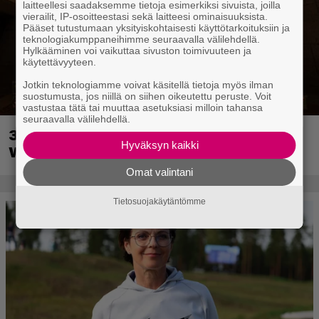
laitteellesi saadaksemme tietoja esimerkiksi sivuista, joilla
vierailit, IP-osoitteestasi sekä laitteesi ominaisuuksista.
Pääset tutustumaan yksityiskohtaisesti käyttötarkoituksiin ja
teknologiakumppaneihimme seuraavalla välilehdellä.
Hylkääminen voi vaikuttaa sivuston toimivuuteen ja
käytettävyyteen.
Jotkin teknologiamme voivat käsitellä tietoja myös ilman
suostumusta, jos niillä on siihen oikeutettu peruste. Voit
vastustaa tätä tai muuttaa asetuksiasi milloin tahansa
seuraavalla välilehdellä.
30-vuotias Quake sai uuden episodin
Hyväksyn kaikki
Wolfenstein-kehittäjiltä
Omat valintani
Tietosuojakäytäntömme