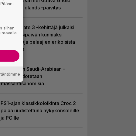
Soldier sekä merkittävä Ghost
. Pääset
Recon Wildlands -päivitys
e
Baldur’s Gate 3 -kehittäjä julkaisi
n siihen
uraavalla
pelin vuosipäivän kunniaksi
tilastotietoja pelaajien erikoisista
valinnoista
EA myytiin Saudi-Arabiaan –
äytäntömme
yhtiöltä odotetaan
massairtisanomisia
PS1-ajan klassikkoloikinta Croc 2
palaa uudistettuna nykykonsoleille
ja PC:lle