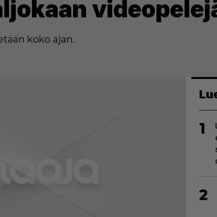
aljokaan videopelej
tetään koko ajan.
Lu
1
2