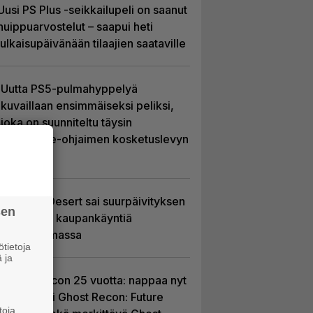
Uusi PS Plus -seikkailupeli on saanut
huippuarvostelut – saapui heti
julkaisupäivänään tilaajien saataville
Uutta PS5-pulmahyppelyä
kuvaillaan ensimmäiseksi peliksi,
joka on suunniteltu täysin
DualSense-ohjaimen kosketuslevyn
ympärille
Crimson Desert sai suurpäivityksen
sen
– uudistaa kaupankäyntiä
pelimaailmassa
tietoja
 ja
Ghost Recon 25 vuotta: nappaa nyt
ilmaiseksi Ghost Recon: Future
toja