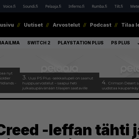
Voice.fi
Soundi.fi
Pelaaja.fi
Inferno.fi
Rumba.fi
Tilt.fi
Metel
tusivu
Uutiset
Arvostelut
Podcast
Tilaa l
MAAILMA
SWITCH 2
PLAYSTATION PLUS
PS PLUS
paa nyt
3.
oldier
Uusi PS Plus -seikkailupeli on saanut
4.
ldlands -
huippuarvostelut – saapui heti
Crimson Desert s
julkaisupäivänään tilaajien saataville
uudistaa kaupankäy
reed -leffan tähti j