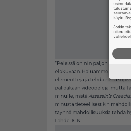
esimerkiks
tutustuma
seuraaval
käytettäv
Jotkin te
oikeutett
välilehdel
”Peleissä on niin paljon siistejä j
elokuvaan. Haluamme kuitenkin
elementtejä ja tehdä niistä sopiv
paljoakaan videopelejä, mutta tap
minulle, mistä
Assassin’s Creedis
minusta tieteellisestikin mahdoll
täynnä mahdollisuuksia tehdä h
Lähde:
IGN
.