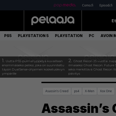
Como.fi
Episodi.fi
E
PS5
PLAYSTATION 5
PLAYSTATION
PC
AVOIN 
1.
2.
Uutta PS5-pulmahyppelyä kuvaillaan
Ghost Recon 25 vuotta: nap
ensimmäiseksi peliksi, joka on suunniteltu
ilmaiseksi Ghost Recon: Future S
täysin DualSense-ohjaimen kosketuslevyn
sekä merkittävä Ghost Recon Wi
ympärille
päivitys
Asassin's Creed
ps4
X-Men
Xox One
Assassin’s C