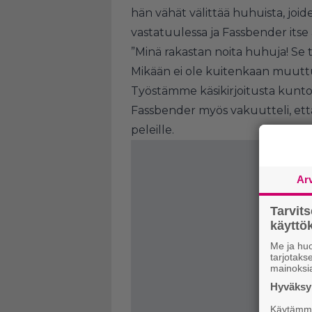
hän vähät välittää huhuista, joid
vastatuulessa ja Fassbender itse
”Minä rakastan noita huhuja! Se ta
Mikään ei ole kuitenkaan muutt
Työstämme käsikirjoitusta kuntoo
Fassbender myös vakuutteli, että
peleille.
Ar
Tarvit
käytt
Me ja huo
tarjotak
mainoksi
Hyväksym
Käytämme 