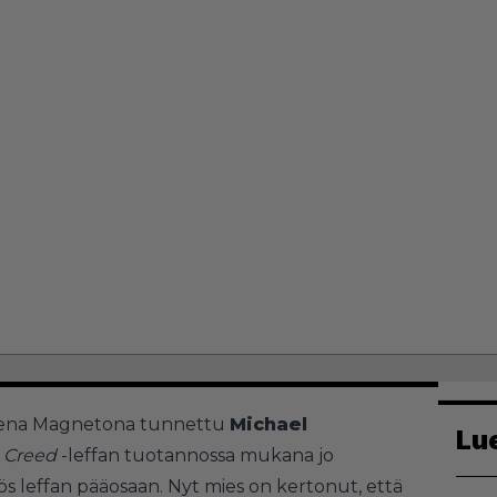
rena Magnetona tunnettu
Michael
Lu
s Creed
-leffan tuotannossa mukana jo
yös leffan pääosaan. Nyt mies on kertonut, että