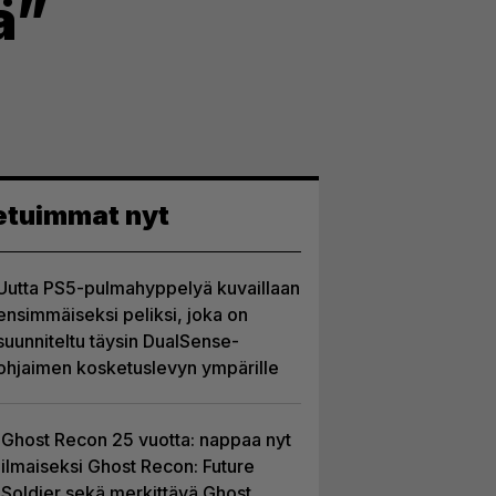
ä”
etuimmat nyt
Uutta PS5-pulmahyppelyä kuvaillaan
ensimmäiseksi peliksi, joka on
suunniteltu täysin DualSense-
ohjaimen kosketuslevyn ympärille
Ghost Recon 25 vuotta: nappaa nyt
ilmaiseksi Ghost Recon: Future
Soldier sekä merkittävä Ghost