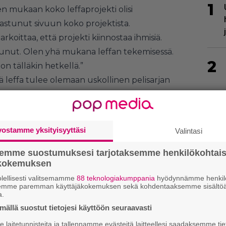
1
en mukaan koko leffaprojekti olisi
 astunut sivuun koko projektista.
rkoittaa, että projekti kiinnostaa ihmisiä.
unut. Olen yhä mukana leffan tekemisessä.
2
n tälläkin hetkellä.”
 leffa tulee olemaan uskollinen pelisarjan
vostamme yksityisyyttäsi
Valintasi
3
semme suostumuksesi tarjotaksemme henkilökohtai
ökokemuksen
lellisesti valitsemamme
88 teknologiakumppania
hyödynnämme henkilö
semme paremman käyttäjäkokemuksen sekä kohdentaaksemme sisältöä
a.
4
ällä suostut tietojesi käyttöön seuraavasti
laitetunnisteita ja tallennamme evästeitä laitteellesi saadaksemme tie