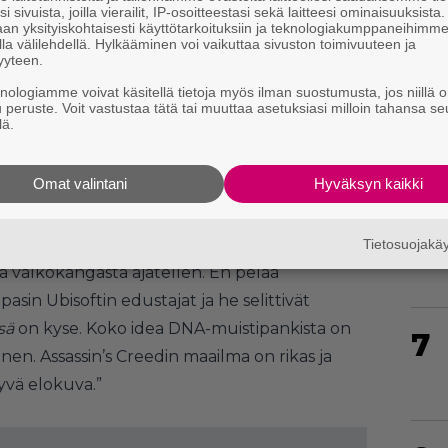
i sivuista, joilla vierailit, IP-osoitteestasi sekä laitteesi ominaisuuksista
an yksityiskohtaisesti käyttötarkoituksiin ja teknologiakumppaneihimm
la välilehdellä. Hylkääminen voi vaikuttaa sivuston toimivuuteen ja
yyteen.
5
knologiamme voivat käsitellä tietoja myös ilman suostumusta, jos niillä o
u peruste. Voit vastustaa tätä tai muuttaa asetuksiasi milloin tahansa se
lä.
Omat valintani
Hyväksyn kaikki
uttuja, että meidän on vaikea valita kaikkia niitä
6
 myös hieman muutella peleistä tuttuja
Tietosuojak
ia valkokangasta ajatellen. En pelaa
asin Ubisoftin edustajat ja he selittivät
sä
on kyse. Koko idea DNA-muistipankista on
7
inen. Assassin’s Creedin maailma on rikas ja
yvä elokuva.”