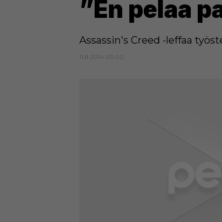
”En pelaa p
Assassin's Creed -leffaa työs
11.8.2014 09:00