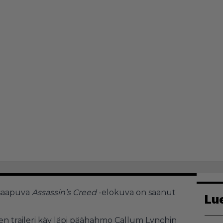
 saapuva
Assassin’s Creed
-elokuva on saanut
Lu
n traileri käy läpi päähahmo Callum Lynchin