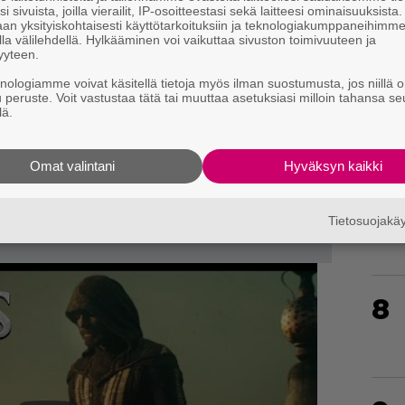
i sivuista, joilla vierailit, IP-osoitteestasi sekä laitteesi ominaisuuksista
5
an yksityiskohtaisesti käyttötarkoituksiin ja teknologiakumppaneihimm
la välilehdellä. Hylkääminen voi vaikuttaa sivuston toimivuuteen ja
yyteen.
knologiamme voivat käsitellä tietoja myös ilman suostumusta, jos niillä o
6
u peruste. Voit vastustaa tätä tai muuttaa asetuksiasi milloin tahansa se
lä.
Omat valintani
Hyväksyn kaikki
7
Tietosuojak
8