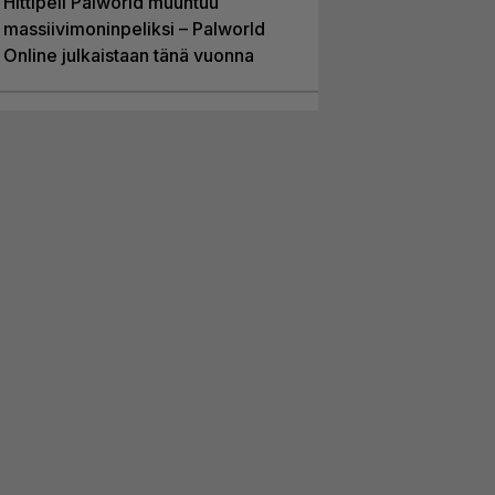
Hittipeli Palworld muuntuu
massiivimoninpeliksi – Palworld
Online julkaistaan tänä vuonna