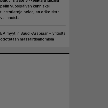
Baldur’s Gate 3 -kehittäjä julkaisi
pelin vuosipäivän kunniaksi
tilastotietoja pelaajien erikoisista
valinnoista
EA myytiin Saudi-Arabiaan – yhtiöltä
odotetaan massairtisanomisia