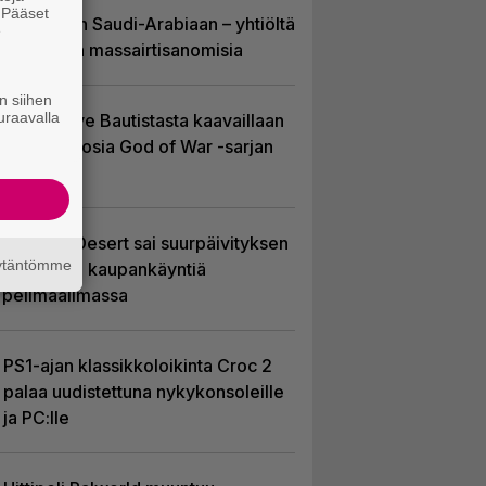
. Pääset
EA myytiin Saudi-Arabiaan – yhtiöltä
e
odotetaan massairtisanomisia
n siihen
uraavalla
Huhu: Dave Bautistasta kaavaillaan
uutta Kratosia God of War -sarjan
pääosaan
Crimson Desert sai suurpäivityksen
äytäntömme
– uudistaa kaupankäyntiä
pelimaailmassa
PS1-ajan klassikkoloikinta Croc 2
palaa uudistettuna nykykonsoleille
ja PC:lle