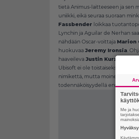
tietä Animus-laitteeseen ja sen m
uniikki, eikä seuraa suoraan min
Fassbender
loikkaa tuotantop
Lynchin ja Aguilar de Nerhan saap
nähdään Oscar-voittaja
Marion 
huokuvaa
Jeremy Ironsia
. Oh
haaveileva
Justin Kurzel
.
Ubisoft ei ole toistaiseksi julkis
nimikettä, mutta moinen saapun
Ar
todennäköisyydellä ensi vuoden
Tarvit
käytt
Me ja huo
tarjotak
mainoksi
Hyväksym
Käytämme 