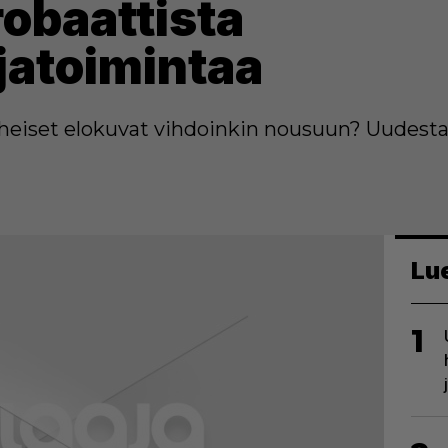
robaattista
jatoimintaa
heiset elokuvat vihdoinkin nousuun? Uudesta tr
Lu
1