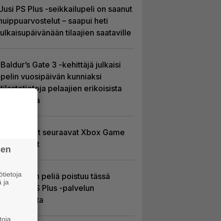
Uusi PS Plus -seikkailupeli on saanut
huippuarvostelut – saapui heti
julkaisupäivänään tilaajien saataville
Baldur’s Gate 3 -kehittäjä julkaisi
pelin vuosipäivän kunniaksi
tilastotietoja pelaajien erikoisista
valinnoista
Tässä ovat seuraavat Xbox Game
Pass -pelit
sen
tietoja
Yhdeksän peliä poistuu tässä
 ja
kuussa PS Plus -palvelun
tarjonnasta
toja