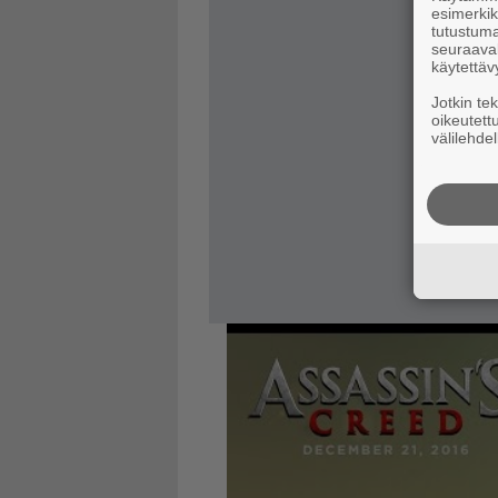
esimerkiks
tutustuma
seuraaval
käytettäv
Jotkin te
oikeutett
välilehdel