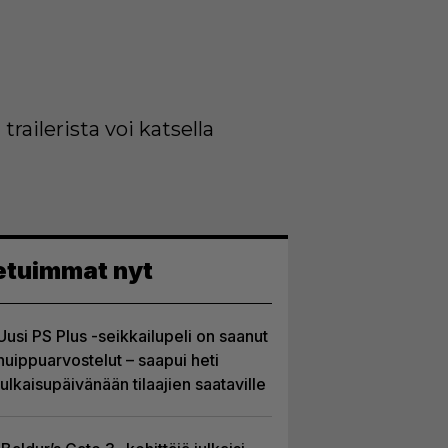
ailerista voi katsella
etuimmat nyt
Uusi PS Plus -seikkailupeli on saanut
huippuarvostelut – saapui heti
julkaisupäivänään tilaajien saataville