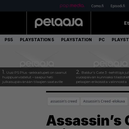
Como.fi
Episodi.fi
E
PS5
PLAYSTATION 5
PLAYSTATION
PC
PLAYST
1.
2.
Uusi PS Plus -seikkailupeli on saanut
Baldur’s Gate 3 -kehittäjä jul
huippuarvostelut – saapui heti
vuosipäivän kunniaksi tilastotie
julkaisupäivänään tilaajien saataville
pelaajien erikoisista valinnoista
assassin's creed
Assassin's Creed -elokuva
Assassin’s C