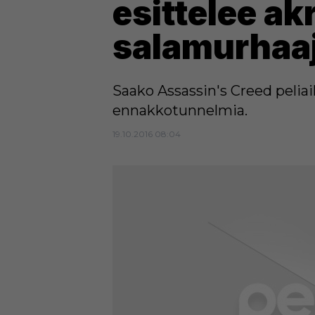
esittelee ak
salamurhaa
Saako Assassin's Creed peliai
ennakkotunnelmia.
19.10.2016 08:04