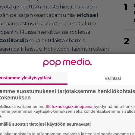
1
yötä geneettisiin muistoihinsa. Tarina on
kään pelisarjan osan tapahtumia.
Michael
ortaan pestinsä lisäksi päähahmo Callum
paisiin. Muissa merkittävissä rooleissa
2
Cotillardia
sekä brittiläistä charmia
jaajan pallilla istuu Hollywood-läpimurrostaan
tanut seuraavaa
Assassin’s Creed
-pelisarjan
ee kauppoihin hyvin suurella
vostamme yksityisyyttäsi
Valintasi
3
 loppupuolella.
semme suostumuksesi tarjotaksemme henkilökohtai
ökokemuksen
4
lellisesti valitsemamme
88 teknologiakumppania
hyödynnämme henkilö
semme paremman käyttäjäkokemuksen sekä kohdentaaksemme sisältöä
a.
ällä suostut tietojesi käyttöön seuraavasti
laitetunnisteita ja tallennamme evästeitä laitteellesi saadaksemme tie