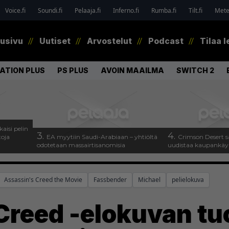
Voice.fi
Soundi.fi
Pelaaja.fi
Inferno.fi
Rumba.fi
Tilt.fi
Metel
tusivu
Uutiset
Arvostelut
Podcast
Tilaa l
ATION PLUS
PS PLUS
AVOIN MAAILMA
SWITCH 2
kaisi pelin
3.
4.
toja
EA myytiin Saudi-Arabiaan – yhtiöltä
Crimson Desert s
odotetaan massairtisanomisia
uudistaa kaupankäy
Assassin's Creed the Movie
Fassbender
Michael
pelielokuva
reed -elokuvan tuor