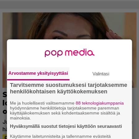
Arvostamme yksityisyyttäsi
Valintasi
Tarvitsemme suostumuksesi tarjotaksemme
henkilökohtaisen käyttökokemuksen
Me ja huolellisesti valitsemamme
88 teknologiakumppania
hyödynnämme henkilötietoja tarjotaksemme paremman
käyttäjäkokemuksen sekä kohdentaaksemme sisältöä ja
mainoksia.
Hyväksymällä suostut tietojesi käyttöön seuraavasti
Käytämme laitetunnisteita ja tallennamme evästeitä