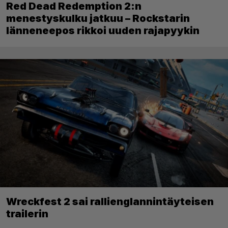
Red Dead Redemption 2:n
menestyskulku jatkuu – Rockstarin
länneneepos rikkoi uuden rajapyykin
Wreckfest 2 sai rallienglannintäyteisen
trailerin