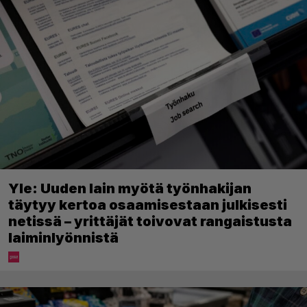
Yle: Uuden lain myötä työnhakijan
täytyy kertoa osaamisestaan julkisesti
netissä – yrittäjät toivovat rangaistusta
laiminlyönnistä