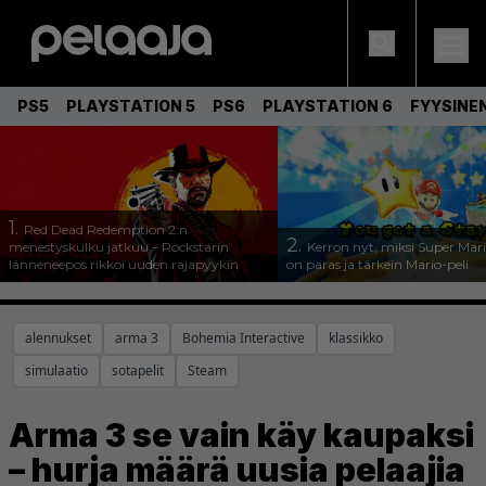
PS5
PLAYSTATION 5
PS6
PLAYSTATION 6
FYYSINE
1.
Red Dead Redemption 2:n
2.
menestyskulku jatkuu – Rockstarin
Kerron nyt, miksi Super Mar
länneneepos rikkoi uuden rajapyykin
on paras ja tärkein Mario-peli
alennukset
arma 3
Bohemia Interactive
klassikko
simulaatio
sotapelit
Steam
Arma 3 se vain käy kaupaksi
– hurja määrä uusia pelaajia