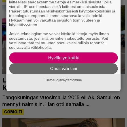
laitteellesi saadaksemme tietoja esimerkiksi sivuista, joilla
vierailit, IP-osoitteestasi sekä laitteesi ominaisuuksista.
Pääset tutustumaan yksityiskohtaisesti käyttötarkoituksiin ja
teknologiakumppaneihimme seuraavalla välilehdellä.
Hylkääminen voi vaikuttaa sivuston toimivuuteen ja
käytettävyyteen.
Jotkin teknologiamme voivat käsitellä tietoja myös ilman
suostumusta, jos niillä on siihen oikeutettu peruste. Voit
vastustaa tätä tai muuttaa asetuksiasi milloin tahansa
seuraavalla välilehdellä.
Hyväksyn kaikki
Omat valintani
Tietosuojakäytäntömme