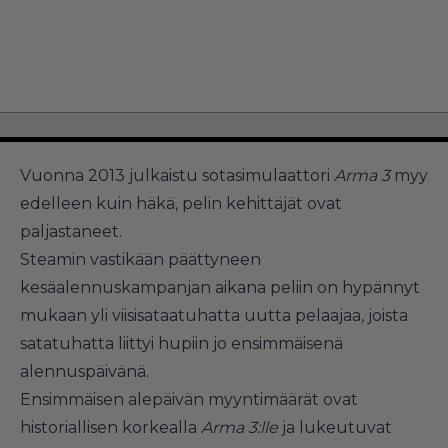
Vuonna 2013 julkaistu sotasimulaattori
Arma 3
myy
edelleen kuin häkä, pelin kehittäjät ovat
paljastaneet.
Steamin vastikään päättyneen
kesäalennuskampanjan aikana peliin on hypännyt
mukaan yli viisisataatuhatta uutta pelaajaa, joista
satatuhatta liittyi hupiin jo ensimmäisenä
alennuspäivänä.
Ensimmäisen alepäivän myyntimäärät ovat
historiallisen korkealla
Arma 3:lle
ja lukeutuvat