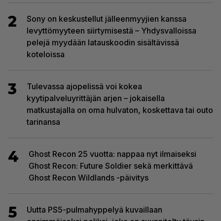
2
Sony on keskustellut jälleenmyyjien kanssa
levyttömyyteen siirtymisestä – Yhdysvalloissa
pelejä myydään latauskoodin sisältävissä
koteloissa
3
Tulevassa ajopelissä voi kokea
kyytipalveluyrittäjän arjen – jokaisella
matkustajalla on oma hulvaton, koskettava tai outo
tarinansa
4
Ghost Recon 25 vuotta: nappaa nyt ilmaiseksi
Ghost Recon: Future Soldier sekä merkittävä
Ghost Recon Wildlands -päivitys
5
Uutta PS5-pulmahyppelyä kuvaillaan