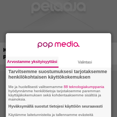
Kerron nyt, miksi Super Mario Galaxy on
paras ja tärkein Mario-peli
Arvostamme yksityisyyttäsi
Valintasi
Tarvitsemme suostumuksesi tarjotaksemme
henkilökohtaisen käyttökokemuksen
Me ja huolellisesti valitsemamme
88 teknologiakumppania
hyödynnämme henkilötietoja tarjotaksemme paremman
käyttäjäkokemuksen sekä kohdentaaksemme sisältöä ja
mainoksia.
Hyväksymällä suostut tietojesi käyttöön seuraavasti
Käytämme laitetunnisteita ja tallennamme evästeitä