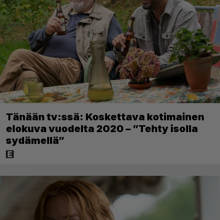
Tänään tv:ssä: Koskettava kotimainen
elokuva vuodelta 2020 – ”Tehty isolla
sydämellä”