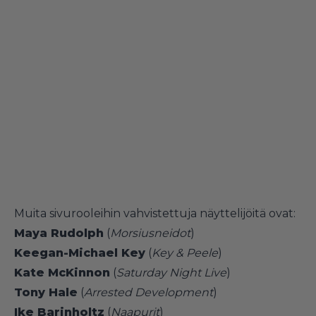
Muita sivurooleihin vahvistettuja näyttelijöitä ovat:
Maya Rudolph
(
Morsiusneidot
)
Keegan-Michael Key
(
Key & Peele
)
Kate McKinnon
(
Saturday Night Live
)
Tony Hale
(
Arrested Development
)
Ike Barinholtz
(
Naapurit
)