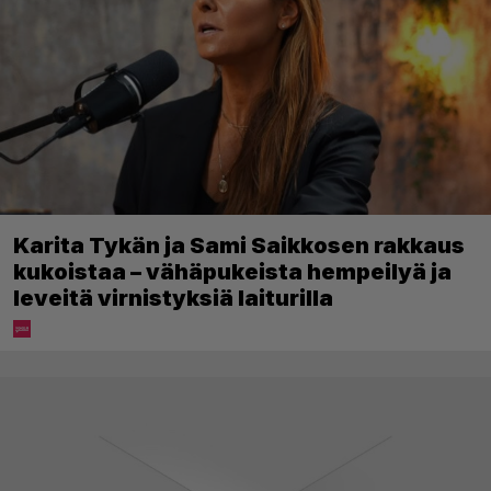
Karita Tykän ja Sami Saikkosen rakkaus
kukoistaa – vähäpukeista hempeilyä ja
leveitä virnistyksiä laiturilla