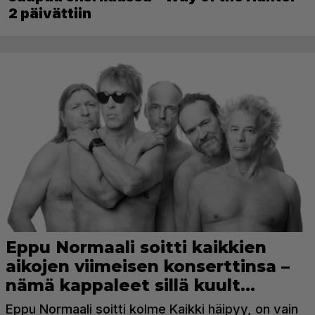
2 päivättiin