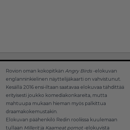
Rovion oman kokopitkän
Angry Birds
-elokuvan
englanninkielinen näyttelijäkaarti on vahvistunut.
Kesällä 2016 ensi-iltaan saatavaa elokuvaa tähdittää
erityisesti joukko komediakonkareita, mutta
mahtuupa mukaan hieman myös palkittua
draamakokemustakin.
Elokuvan päähenkilö Redin rooliissa kuulemaan
tullaan
Millerit
ja
Kaameat pomot
-elokuvista