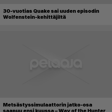
30-vuotias Quake sai uuden episodin
Wolfenstein-kehittäjiltä
Metsästyssimulaattorin jatko-osa
saapuu ensi kuussa – Way of the Hunter