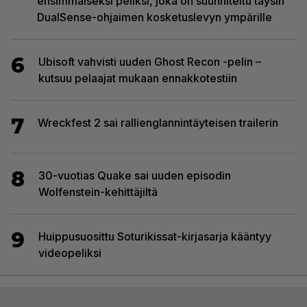
ensimmäiseksi peliksi, joka on suunniteltu täysin
DualSense-ohjaimen kosketuslevyn ympärille
6
Ubisoft vahvisti uuden Ghost Recon -pelin –
kutsuu pelaajat mukaan ennakkotestiin
7
Wreckfest 2 sai rallienglannintäyteisen trailerin
8
30-vuotias Quake sai uuden episodin
Wolfenstein-kehittäjiltä
9
Huippusuosittu Soturikissat-kirjasarja kääntyy
videopeliksi