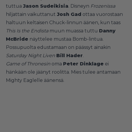
tuttua
Jason Sudeikisia
. Disneyn
Frozenissa
hiljattain vaikuttanut
Josh Gad
ottaa vuorostaan
haltuun keltaisen Chuck-linnun äänen, kun taas
This Is the Endista
muun muassa tuttu
Danny
McBride
näyttelee mustaa Bomb-lintua.
Possupuolta edustamaan on päässyt ainakin
Saturday Night Liven
Bill Hader
.
Game of Thronesin
oma
Peter Dinklage
ei
hänkään ole jäänyt roolitta. Mies tulee antamaan
Mighty Eaglelle äänensä.