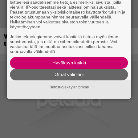
laitteellesi saadaksemme tietoja esimerkiksi sivuista, joilla
vierailit, IP-osoitteestasi sekä laitteesi ominaisuuksista.
Pääset tutustumaan yksityiskohtaisesti käyttötarkoituksiin ja
teknologiakumppaneihimme seuraavalla välilehdellä.
Hylkääminen voi vaikuttaa sivuston toimivuuteen ja
käytettävyyteen.
Wreckfest 2 sai rallienglannintäyteisen
Jotkin teknologiamme voivat käsitellä tietoja myös ilman
suostumusta, jos niillä on siihen oikeutettu peruste. Voit
trailerin
vastustaa tätä tai muuttaa asetuksiasi milloin tahansa
seuraavalla välilehdellä.
Hyväksyn kaikki
Omat valintani
Tietosuojakäytäntömme