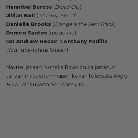
Hannibal Buress
(
Broad City
)
Jillian Bell
(
22 Jump Street
)
Danielle Brooks
(
Orange is the New Black
)
Romeo Santos
(muusikko)
Ian Andrew Hecox
ja
Anthony Padilla
(YouTube-ryhmä Smosh)
Näyttelijäkaartin ohella Rovio on paljastanut
tänään myös ensimmäisen kuvan tulevasta
Angry
Birds
-elokuvasta. Sen näet yltä.