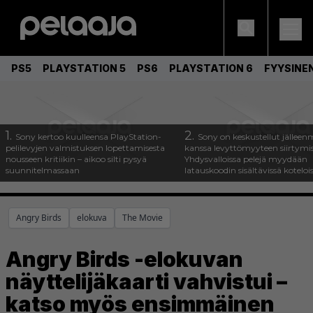
PS5
PLAYSTATION 5
PS6
PLAYSTATION 6
FYYSINE
1.
2.
Sony kertoo kuulleensa PlayStation-
Sony on keskustellut jälleen
pelilevyjen valmistuksen lopettamisesta
kanssa levyttömyyteen siirtymis
nousseen kritiikin – aikoo silti pysyä
Yhdysvalloissa pelejä myydään
suunnitelmassaan
latauskoodin sisältävissä koteloi
Angry Birds
elokuva
The Movie
Angry Birds -elokuvan
näyttelijäkaarti vahvistui –
katso myös ensimmäinen