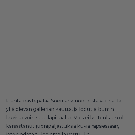
Pientä näytepalaa Soemarsonon töistä voi ihailla
yllä olevan gallerian kautta, ja loput albumin
kuvista voi selata läpi
täältä
. Mies ei kuitenkaan ole
karsastanut juonipaljastuksia kuvia räpsiessään,
joten edetä tulee omalla vastuulla.