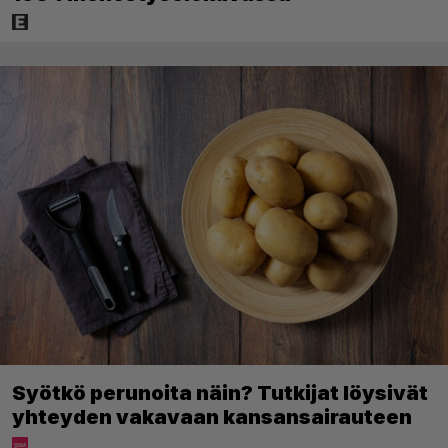
Syötkö perunoita näin? Tutkijat löysivät
yhteyden vakavaan kansansairauteen