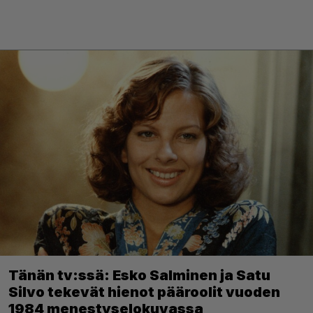
Tänän tv:ssä: Esko Salminen ja Satu
Silvo tekevät hienot pääroolit vuoden
1984 menestyselokuvassa