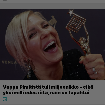
Vappu Pimiästä tuli miljoonikko – eikä
yksi milli edes riitä, näin se tapahtui