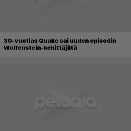
30-vuotias Quake sai uuden episodin
Wolfenstein-kehittäjiltä