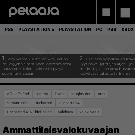
PS5
PLAYSTATION 5
PLAYSTATION
PC
PS6
XBOX 
1.
2.
Sony kertoo kuulleensa PlayStation-
Tulevassa ajopelissä voi koke
pelilevyjen valmistuksen lopettamisesta
kyytipalveluyrittäjän arjen – joka
nousseen kritiikin – aikoo silti pysyä
matkustajalla on oma hulvaton
suunnitelmassaan
koskettava tai outo tarinansa
A Thief's End
galleria
kuvat
naughty dog
otos
silmänruoka
Uncharted
Uncharted 4
Uncharted 4: A Thief's End
valokuva
valokuvaaja
Ammattilaisvalokuvaajan