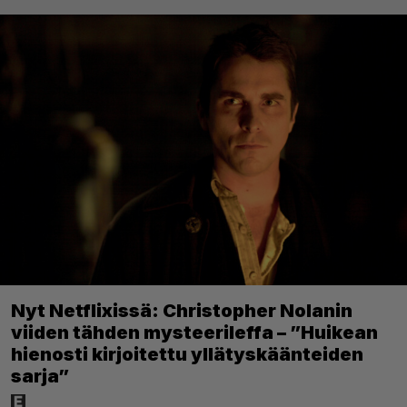
Nyt Netflixissä: Christopher Nolanin
viiden tähden mysteerileffa – ”Huikean
hienosti kirjoitettu yllätyskäänteiden
sarja”