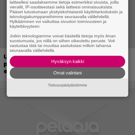
laitteellesi saadaksemme tietoja esimerkiksi sivuista, joilla
vierailit, IP-osoitteestasi sekä laitteesi ominaisuuksista.
Pääset tutustumaan yksityiskohtaisesti käyttötarkoituksiin ja
teknologiakumppaneihimme seuraavalla välilehdellä.
Hylkääminen voi vaikuttaa sivuston toimivuuteen ja
käytettävyyteen.
Jotkin teknologiamme voivat käsitellä tietoja myös ilman
suostumusta, jos niillä on siihen oikeutettu peruste. Voit
vastustaa tätä tai muuttaa asetuksiasi milloin tahansa
seuraavalla välilehdellä.
Ubisoft vahvisti uuden Ghost Recon -
Hyväksyn kaikki
pelin – kutsuu pelaajat mukaan
ennakkotestiin
Omat valintani
Tietosuojakäytäntömme