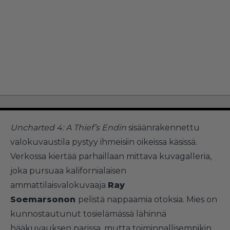
Uncharted 4: A Thief’s Endin
sisäänrakennettu
valokuvaustila pystyy ihmeisiin oikeissa käsissä.
Verkossa kiertää parhaillaan mittava kuvagalleria,
joka pursuaa kalifornialaisen
ammattilaisvalokuvaaja
Ray
Soemarsonon
pelistä nappaamia otoksia. Mies on
kunnostautunut tosielämässä lähinnä
hääkuvauksen parissa, mutta toiminnallisempikin