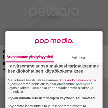
Ghost Recon 25 vuotta: nappaa nyt
ilmaiseksi Ghost Recon: Future Soldier
Arvostamme yksityisyyttäsi
Valintasi
sekä merkittävä Ghost Recon Wildlands
Tarvitsemme suostumuksesi tarjotaksemme
-päivitys
henkilökohtaisen käyttökokemuksen
Me ja huolellisesti valitsemamme
88 teknologiakumppania
hyödynnämme henkilötietoja tarjotaksemme paremman
käyttäjäkokemuksen sekä kohdentaaksemme sisältöä ja
mainoksia.
Hyväksymällä suostut tietojesi käyttöön seuraavasti
Käytämme laitetunnisteita ja tallennamme evästeitä