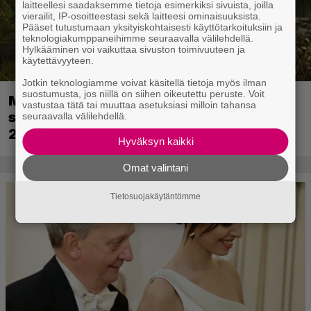
laitteellesi saadaksemme tietoja esimerkiksi sivuista, joilla
vierailit, IP-osoitteestasi sekä laitteesi ominaisuuksista.
Pääset tutustumaan yksityiskohtaisesti käyttötarkoituksiin ja
teknologiakumppaneihimme seuraavalla välilehdellä.
Hylkääminen voi vaikuttaa sivuston toimivuuteen ja
käytettävyyteen.
Jotkin teknologiamme voivat käsitellä tietoja myös ilman
suostumusta, jos niillä on siihen oikeutettu peruste. Voit
Metsästyssimulaattorin jatko-osa
vastustaa tätä tai muuttaa asetuksiasi milloin tahansa
saapuu ensi kuussa – Way of the Hunter
seuraavalla välilehdellä.
2 päivättiin
Hyväksyn kaikki
Omat valintani
Tietosuojakäytäntömme