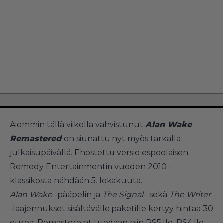
Aiemmin tällä viikolla vahvistunut
Alan Wake
Remastered
on siunattu nyt myös tarkalla
julkaisupäivällä. Ehostettu versio espoolaisen
Remedy Entertainmentin vuoden 2010 -
klassikosta nähdään 5. lokakuuta.
Alan Wake
-pääpelin ja
The Signal
– sekä
The Writer
-laajennukset sisältävälle paketille kertyy hintaa 30
euroa. Remasteroint tuodaan niin PS5:lle, PS4:lle,