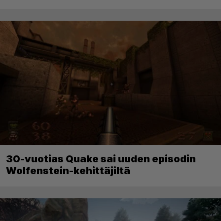
30-vuotias Quake sai uuden episodin
Wolfenstein-kehittäjiltä