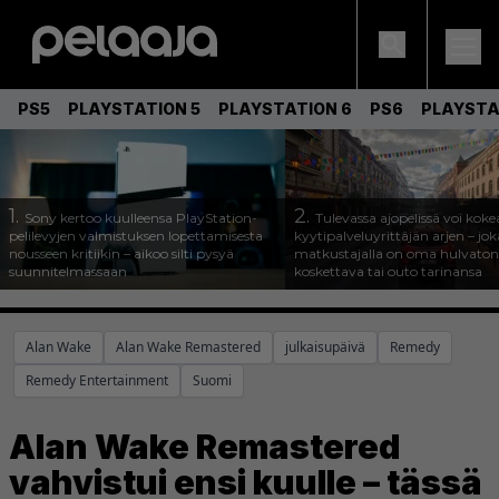
PS5
PLAYSTATION 5
PLAYSTATION 6
PS6
PLAYSTA
1.
2.
Sony kertoo kuulleensa PlayStation-
Tulevassa ajopelissä voi koke
pelilevyjen valmistuksen lopettamisesta
kyytipalveluyrittäjän arjen – joka
nousseen kritiikin – aikoo silti pysyä
matkustajalla on oma hulvaton
suunnitelmassaan
koskettava tai outo tarinansa
Alan Wake
Alan Wake Remastered
julkaisupäivä
Remedy
Remedy Entertainment
Suomi
Alan Wake Remastered
vahvistui ensi kuulle – tässä