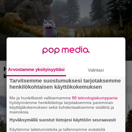
Huippusuosittu Soturikissat-kirjasarja
Arvostamme yksityisyyttäsi
Valintasi
kääntyy videopeliksi
Tarvitsemme suostumuksesi tarjotaksemme
henkilökohtaisen käyttökokemuksen
Me ja huolellisesti valitsemamme
88 teknologiakumppania
hyödynnämme henkilötietoja tarjotaksemme paremman
käyttäjäkokemuksen sekä kohdentaaksemme sisältöä ja
mainoksia.
Hyväksymällä suostut tietojesi käyttöön seuraavasti
Käytämme laitetunnisteita ja tallennamme evästeitä