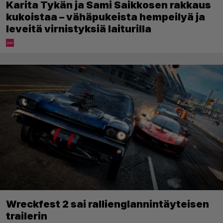
Karita Tykän ja Sami Saikkosen rakkaus
kukoistaa – vähäpukeista hempeilyä ja
leveitä virnistyksiä laiturilla
Wreckfest 2 sai rallienglannintäyteisen
trailerin