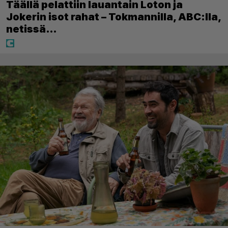
Täällä pelattiin lauantain Loton ja
Jokerin isot rahat – Tokmannilla, ABC:lla,
netissä…