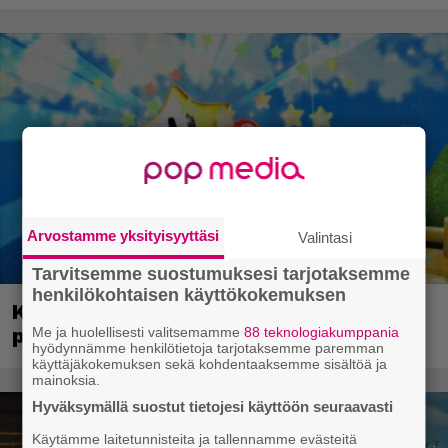
Arvostamme yksityisyyttäsi
Valintasi
Tarvitsemme suostumuksesi tarjotaksemme
henkilökohtaisen käyttökokemuksen
Kerron nyt, miksi Super Mario Galaxy on
Me ja huolellisesti valitsemamme
88 teknologiakumppania
paras ja tärkein Mario-peli
hyödynnämme henkilötietoja tarjotaksemme paremman
käyttäjäkokemuksen sekä kohdentaaksemme sisältöä ja
mainoksia.
Hyväksymällä suostut tietojesi käyttöön seuraavasti
Käytämme laitetunnisteita ja tallennamme evästeitä