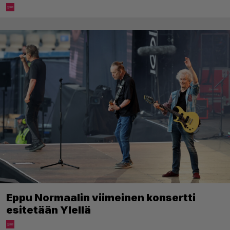
Eppu Normaalin viimeinen konsertti
esitetään Ylellä