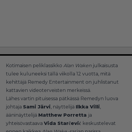
Kotimaisen peliklassikko
Alan Waken
julkaisusta
tulee kuluneeksi tällä viikolla 12 vuotta, mitä
kehittäjä Remedy Entertainment on juhlistanut
kattavien videoterveisten merkeissä.
Lähes vartin pituisessa pätkässä Remedyn luova
johtaja
Sami Järvi
, näyttelijä
Ilkka Villi
,
ääninäyttelijä
Matthew Porretta
ja
yhteisövastaava
Vida Starčević
keskustelevat
ennen kaikkea
Alan Wake
-sarjan parissa