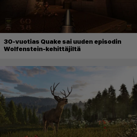
30-vuotias Quake sai uuden episodin
Wolfenstein-kehittäjiltä