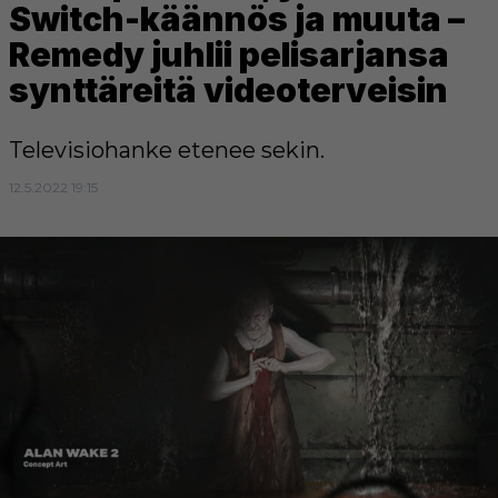
Switch-käännös ja muuta –
Remedy juhlii pelisarjansa
synttäreitä videoterveisin
Televisiohanke etenee sekin.
12.5.2022 19:15