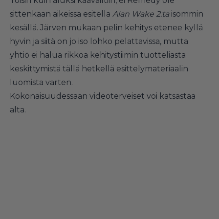
Toisin kuin aluksi kaavailtiin, ei Remedy ole
sittenkään aikeissa esitellä
Alan Wake 2:ta
isommin
kesällä. Järven mukaan pelin kehitys etenee kyllä
hyvin ja siitä on jo iso lohko pelattavissa, mutta
yhtiö ei halua rikkoa kehitystiimin tuotteliasta
keskittymistä tällä hetkellä esittelymateriaalin
luomista varten.
Kokonaisuudessaan videoterveiset voi katsastaa
alta.