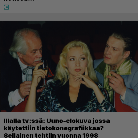
Illalla tv:ssä: Uuno-elokuva jossa
käytettiin tietokonegrafiikkaa?
Sellainen tehtiin vuonna 1998