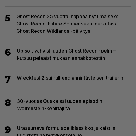
5
Ghost Recon 25 vuotta: nappaa nyt ilmaiseksi
Ghost Recon: Future Soldier sekä merkittävä
Ghost Recon Wildlands -päivitys
6
Ubisoft vahvisti uuden Ghost Recon -pelin –
kutsuu pelaajat mukaan ennakkotestiin
7
Wreckfest 2 sai rallienglannintäyteisen trailerin
8
30-vuotias Quake sai uuden episodin
Wolfenstein-kehittäjiltä
9
Uraauurtava formulapeliklassikko julkaistiin
uudistettuna nykykonsoleille