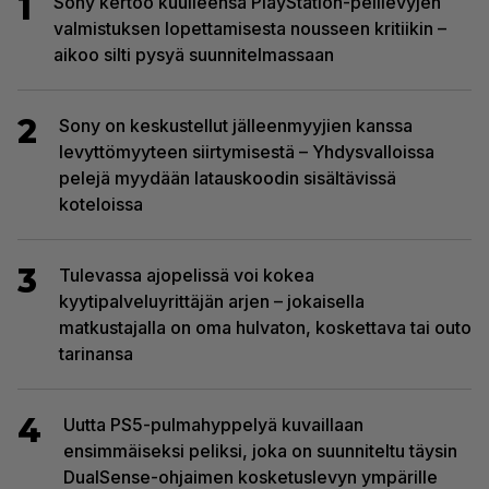
1
Sony kertoo kuulleensa PlayStation-pelilevyjen
valmistuksen lopettamisesta nousseen kritiikin –
aikoo silti pysyä suunnitelmassaan
2
Sony on keskustellut jälleenmyyjien kanssa
levyttömyyteen siirtymisestä – Yhdysvalloissa
pelejä myydään latauskoodin sisältävissä
koteloissa
3
Tulevassa ajopelissä voi kokea
kyytipalveluyrittäjän arjen – jokaisella
matkustajalla on oma hulvaton, koskettava tai outo
tarinansa
4
Uutta PS5-pulmahyppelyä kuvaillaan
ensimmäiseksi peliksi, joka on suunniteltu täysin
DualSense-ohjaimen kosketuslevyn ympärille