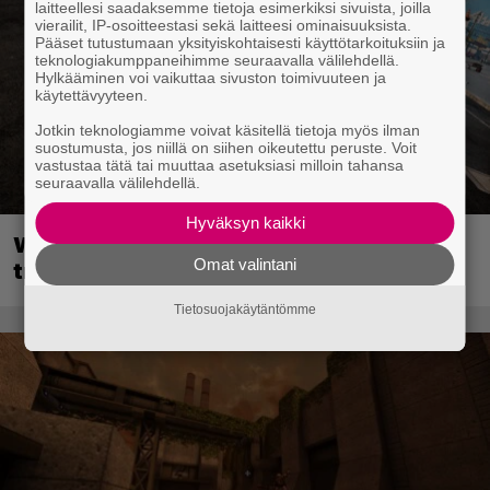
laitteellesi saadaksemme tietoja esimerkiksi sivuista, joilla
vierailit, IP-osoitteestasi sekä laitteesi ominaisuuksista.
Pääset tutustumaan yksityiskohtaisesti käyttötarkoituksiin ja
teknologiakumppaneihimme seuraavalla välilehdellä.
Hylkääminen voi vaikuttaa sivuston toimivuuteen ja
käytettävyyteen.
Jotkin teknologiamme voivat käsitellä tietoja myös ilman
suostumusta, jos niillä on siihen oikeutettu peruste. Voit
vastustaa tätä tai muuttaa asetuksiasi milloin tahansa
seuraavalla välilehdellä.
Hyväksyn kaikki
Wreckfest 2 sai rallienglannintäyteisen
Omat valintani
trailerin
Tietosuojakäytäntömme