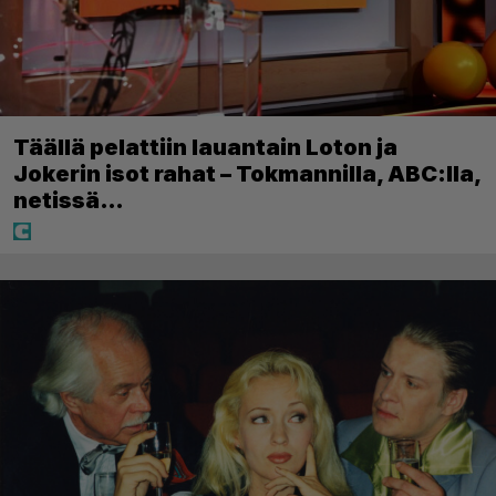
Täällä pelattiin lauantain Loton ja
Jokerin isot rahat – Tokmannilla, ABC:lla,
netissä…