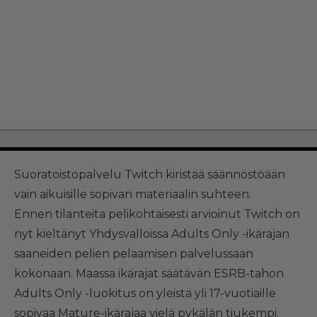
Suoratoistopalvelu Twitch kiristää säännöstöään
vain aikuisille sopivan materiaalin suhteen.
Ennen tilanteita pelikohtaisesti arvioinut Twitch on
nyt kieltänyt Yhdysvalloissa Adults Only -ikärajan
saaneiden pelien pelaamisen palvelussaan
kokonaan. Maassa ikärajat säätävän ESRB-tahon
Adults Only -luokitus on yleistä yli 17-vuotiaille
sopivaa Mature-ikärajaa vielä pykälän tiukempi.