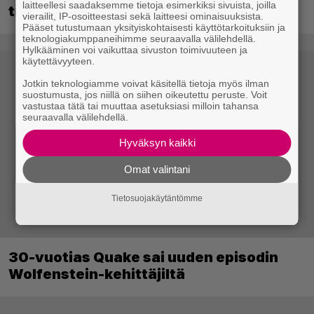
laitteellesi saadaksemme tietoja esimerkiksi sivuista, joilla
trailerin
vierailit, IP-osoitteestasi sekä laitteesi ominaisuuksista.
Pääset tutustumaan yksityiskohtaisesti käyttötarkoituksiin ja
teknologiakumppaneihimme seuraavalla välilehdellä.
Hylkääminen voi vaikuttaa sivuston toimivuuteen ja
käytettävyyteen.
Jotkin teknologiamme voivat käsitellä tietoja myös ilman
suostumusta, jos niillä on siihen oikeutettu peruste. Voit
vastustaa tätä tai muuttaa asetuksiasi milloin tahansa
seuraavalla välilehdellä.
Hyväksyn kaikki
Omat valintani
Tietosuojakäytäntömme
30-vuotias Quake sai uuden episodin
Wolfenstein-kehittäjiltä