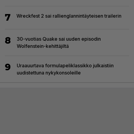
7
Wreckfest 2 sai rallienglannintäyteisen trailerin
8
30-vuotias Quake sai uuden episodin
Wolfenstein-kehittäjiltä
9
Uraauurtava formulapeliklassikko julkaistiin
uudistettuna nykykonsoleille