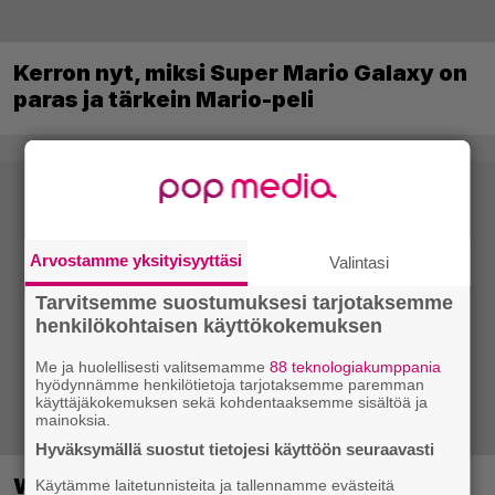
Kerron nyt, miksi Super Mario Galaxy on
paras ja tärkein Mario-peli
Arvostamme yksityisyyttäsi
Valintasi
Tarvitsemme suostumuksesi tarjotaksemme
henkilökohtaisen käyttökokemuksen
Me ja huolellisesti valitsemamme
88 teknologiakumppania
hyödynnämme henkilötietoja tarjotaksemme paremman
käyttäjäkokemuksen sekä kohdentaaksemme sisältöä ja
mainoksia.
Hyväksymällä suostut tietojesi käyttöön seuraavasti
Wreckfest 2 sai rallienglannintäyteisen
Käytämme laitetunnisteita ja tallennamme evästeitä