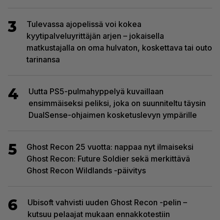
3
Tulevassa ajopelissä voi kokea
kyytipalveluyrittäjän arjen – jokaisella
matkustajalla on oma hulvaton, koskettava tai outo
tarinansa
4
Uutta PS5-pulmahyppelyä kuvaillaan
ensimmäiseksi peliksi, joka on suunniteltu täysin
DualSense-ohjaimen kosketuslevyn ympärille
5
Ghost Recon 25 vuotta: nappaa nyt ilmaiseksi
Ghost Recon: Future Soldier sekä merkittävä
Ghost Recon Wildlands -päivitys
6
Ubisoft vahvisti uuden Ghost Recon -pelin –
kutsuu pelaajat mukaan ennakkotestiin