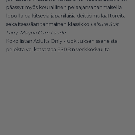
päässyt myös kourallinen pelaajansa tahmaisella
lopulla palkitsevia japanilaisia deittisimulaattoreita
sekä itsessään tahmainen klassikko
Leisure Suit
Larry: Magna Cum Laude
.
Koko listan Adults Only -luokituksen saaneista
peleistä voi katsastaa
ESRB:n verkkosivuilta
.