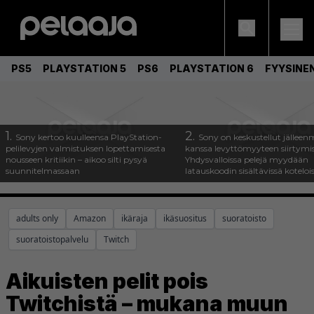
PS5
PLAYSTATION 5
PS6
PLAYSTATION 6
FYYSINE
1.
2.
Sony kertoo kuulleensa PlayStation-
Sony on keskustellut jälleen
pelilevyjen valmistuksen lopettamisesta
kanssa levyttömyyteen siirtymis
nousseen kritiikin – aikoo silti pysyä
Yhdysvalloissa pelejä myydään
suunnitelmassaan
latauskoodin sisältävissä koteloi
adults only
Amazon
ikäraja
ikäsuositus
suoratoisto
suoratoistopalvelu
Twitch
Aikuisten pelit pois
Twitchistä – mukana muun