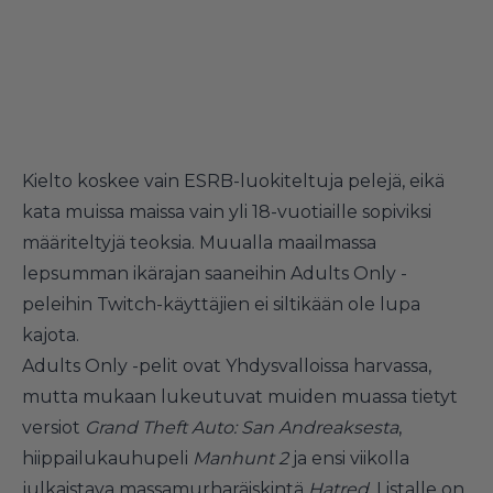
Kielto koskee vain ESRB-luokiteltuja pelejä, eikä
kata muissa maissa vain yli 18-vuotiaille sopiviksi
määriteltyjä teoksia. Muualla maailmassa
lepsumman ikärajan saaneihin Adults Only -
peleihin Twitch-käyttäjien ei siltikään ole lupa
kajota.
Adults Only -pelit ovat Yhdysvalloissa harvassa,
mutta mukaan lukeutuvat muiden muassa tietyt
versiot
Grand Theft Auto: San Andreaksesta
,
hiippailukauhupeli
Manhunt 2
ja ensi viikolla
julkaistava massamurharäiskintä
Hatred
. Listalle on