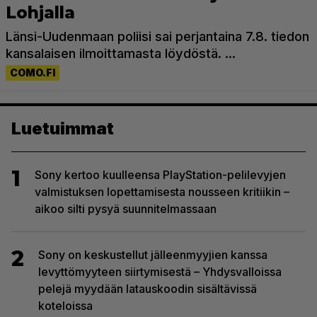
Luetuimmat
1
Sony kertoo kuulleensa PlayStation-pelilevyjen
valmistuksen lopettamisesta nousseen kritiikin –
aikoo silti pysyä suunnitelmassaan
2
Sony on keskustellut jälleenmyyjien kanssa
levyttömyyteen siirtymisestä – Yhdysvalloissa
pelejä myydään latauskoodin sisältävissä
koteloissa