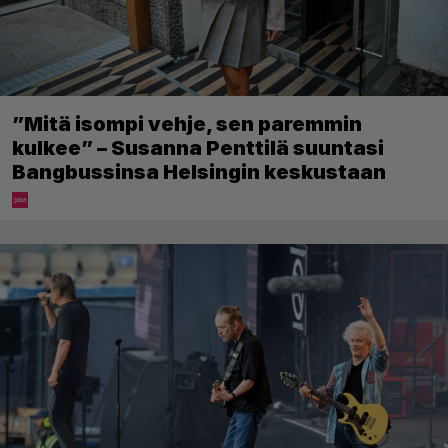
”Mitä isompi vehje, sen paremmin
kulkee” – Susanna Penttilä suuntasi
Bangbussinsa Helsingin keskustaan