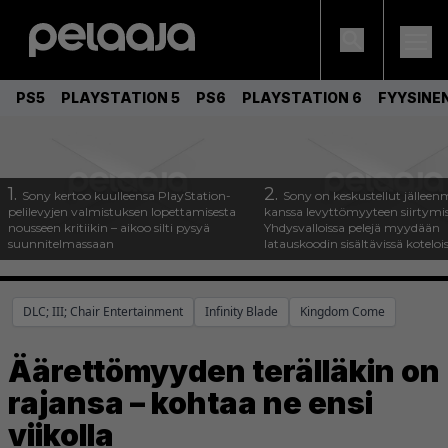
PS5
PLAYSTATION 5
PS6
PLAYSTATION 6
FYYSINE
1.
2.
Sony kertoo kuulleensa PlayStation-
Sony on keskustellut jälleen
pelilevyjen valmistuksen lopettamisesta
kanssa levyttömyyteen siirtymis
nousseen kritiikin – aikoo silti pysyä
Yhdysvalloissa pelejä myydään
suunnitelmassaan
latauskoodin sisältävissä koteloi
DLC; III; Chair Entertainment
Infinity Blade
Kingdom Come
Äärettömyyden terälläkin on
rajansa – kohtaa ne ensi
viikolla