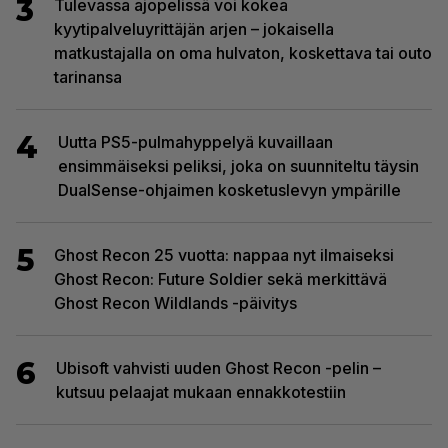
3
Tulevassa ajopelissä voi kokea
kyytipalveluyrittäjän arjen – jokaisella
matkustajalla on oma hulvaton, koskettava tai outo
tarinansa
4
Uutta PS5-pulmahyppelyä kuvaillaan
ensimmäiseksi peliksi, joka on suunniteltu täysin
DualSense-ohjaimen kosketuslevyn ympärille
5
Ghost Recon 25 vuotta: nappaa nyt ilmaiseksi
Ghost Recon: Future Soldier sekä merkittävä
Ghost Recon Wildlands -päivitys
6
Ubisoft vahvisti uuden Ghost Recon -pelin –
kutsuu pelaajat mukaan ennakkotestiin