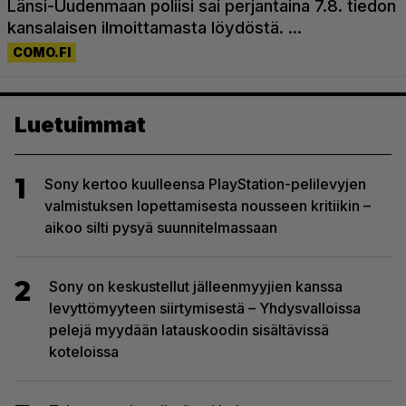
Luetuimmat
1
Sony kertoo kuulleensa PlayStation-pelilevyjen
valmistuksen lopettamisesta nousseen kritiikin –
aikoo silti pysyä suunnitelmassaan
2
Sony on keskustellut jälleenmyyjien kanssa
levyttömyyteen siirtymisestä – Yhdysvalloissa
pelejä myydään latauskoodin sisältävissä
koteloissa