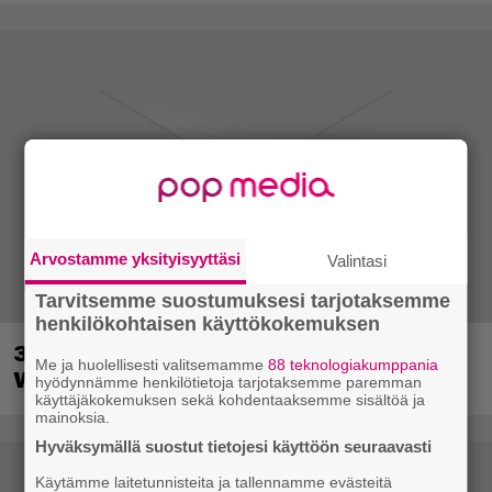
Arvostamme yksityisyyttäsi
Valintasi
Tarvitsemme suostumuksesi tarjotaksemme
henkilökohtaisen käyttökokemuksen
30-vuotias Quake sai uuden episodin
Me ja huolellisesti valitsemamme
88 teknologiakumppania
Wolfenstein-kehittäjiltä
hyödynnämme henkilötietoja tarjotaksemme paremman
käyttäjäkokemuksen sekä kohdentaaksemme sisältöä ja
mainoksia.
Hyväksymällä suostut tietojesi käyttöön seuraavasti
Käytämme laitetunnisteita ja tallennamme evästeitä