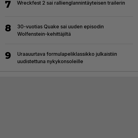
7
Wreckfest 2 sai rallienglannintäyteisen trailerin
8
30-vuotias Quake sai uuden episodin
Wolfenstein-kehittäjiltä
9
Uraauurtava formulapeliklassikko julkaistiin
uudistettuna nykykonsoleille