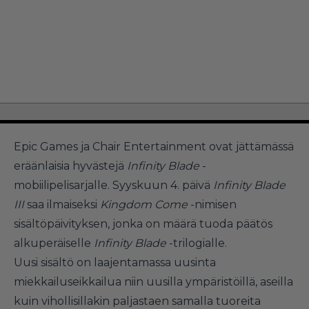
Epic Games ja Chair Entertainment ovat jättämässä
eräänlaisia hyvästejä
Infinity Blade
-
mobiilipelisarjalle. Syyskuun 4. päivä
Infinity Blade
III
saa ilmaiseksi
Kingdom Come
-nimisen
sisältöpäivityksen, jonka on määrä tuoda päätös
alkuperäiselle
Infinity Blade
-trilogialle.
Uusi sisältö on laajentamassa uusinta
miekkailuseikkailua niin uusilla ympäristöillä, aseilla
kuin vihollisillakin paljastaen samalla tuoreita