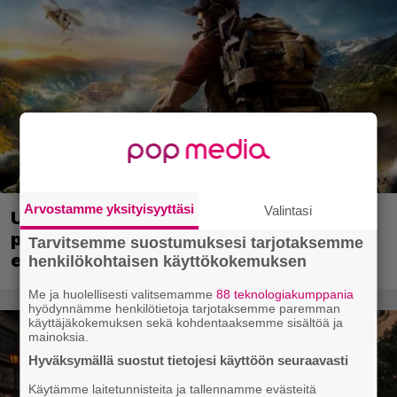
Arvostamme yksityisyyttäsi
Valintasi
Ubisoft vahvisti uuden Ghost Recon -
pelin – kutsuu pelaajat mukaan
Tarvitsemme suostumuksesi tarjotaksemme
ennakkotestiin
henkilökohtaisen käyttökokemuksen
Me ja huolellisesti valitsemamme
88 teknologiakumppania
hyödynnämme henkilötietoja tarjotaksemme paremman
käyttäjäkokemuksen sekä kohdentaaksemme sisältöä ja
mainoksia.
Hyväksymällä suostut tietojesi käyttöön seuraavasti
Käytämme laitetunnisteita ja tallennamme evästeitä