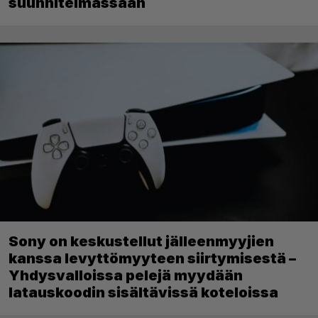
suunnitelmassaan
Sony on keskustellut jälleenmyyjien
kanssa levyttömyyteen siirtymisestä –
Yhdysvalloissa pelejä myydään
latauskoodin sisältävissä koteloissa