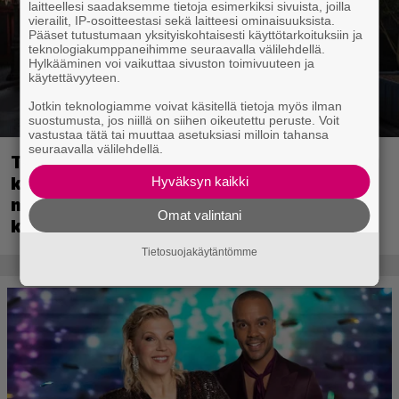
laitteellesi saadaksemme tietoja esimerkiksi sivuista, joilla
vierailit, IP-osoitteestasi sekä laitteesi ominaisuuksista.
Pääset tutustumaan yksityiskohtaisesti käyttötarkoituksiin ja
teknologiakumppaneihimme seuraavalla välilehdellä.
Hylkääminen voi vaikuttaa sivuston toimivuuteen ja
käytettävyyteen.
Jotkin teknologiamme voivat käsitellä tietoja myös ilman
suostumusta, jos niillä on siihen oikeutettu peruste. Voit
vastustaa tätä tai muuttaa asetuksiasi milloin tahansa
seuraavalla välilehdellä.
Tulevassa ajopelissä voi kokea
kyytipalveluyrittäjän arjen – jokaisella
Hyväksyn kaikki
matkustajalla on oma hulvaton,
Omat valintani
koskettava tai outo tarinansa
Tietosuojakäytäntömme