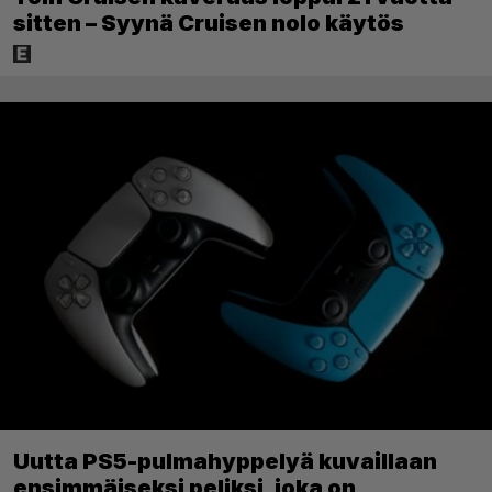
sitten – Syynä Cruisen nolo käytös
Uutta PS5-pulmahyppelyä kuvaillaan
ensimmäiseksi peliksi, joka on