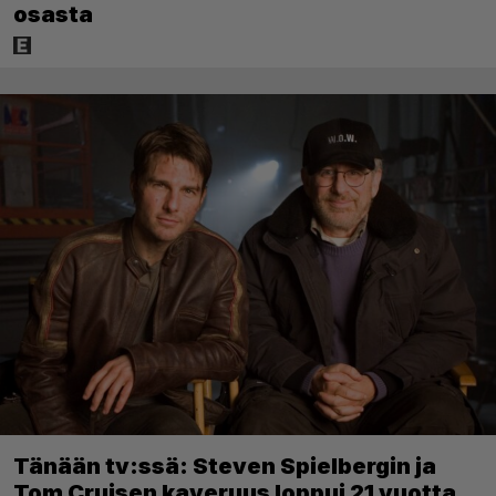
osasta
Tänään tv:ssä: Steven Spielbergin ja
Tom Cruisen kaveruus loppui 21 vuotta