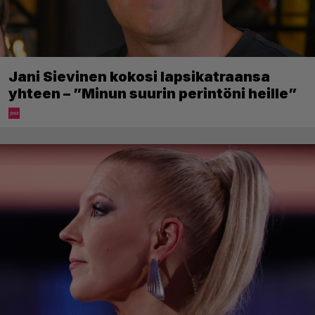
Jani Sievinen kokosi lapsikatraansa
yhteen – ”Minun suurin perintöni heille”