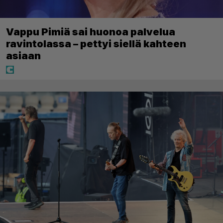
Vappu Pimiä sai huonoa palvelua
ravintolassa – pettyi siellä kahteen
asiaan