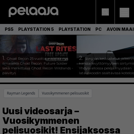
PS5
PLAYSTATION 5
PLAYSTATION
PC
AVOIN MAA
1.
2.
Ghost Recon 25 vuotta: nappaa nyt
Sony on keskustellut jälleen
ilmaiseksi Ghost Recon: Future Soldier
kanssa levyttömyyteen siirtymis
sekä merkittävä Ghost Recon Wildlands -
Yhdysvalloissa pelejä myydään
päivitys
latauskoodin sisältävissä koteloi
Rayman Legends
Vuosikymmenen pelisuosikit
Uusi videosarja –
Vuosikymmenen
pelisuosikit! Ensijaksossa