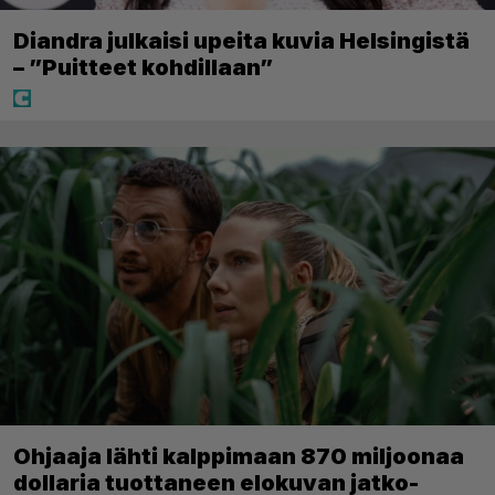
Diandra julkaisi upeita kuvia Helsingistä
– ”Puitteet kohdillaan”
Ohjaaja lähti kalppimaan 870 miljoonaa
dollaria tuottaneen elokuvan jatko-