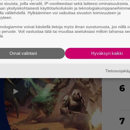
i sivuista, joilla vierailit, IP-osoitteestasi sekä laitteesi ominaisuuksista
4
an yksityiskohtaisesti käyttötarkoituksiin ja teknologiakumppaneihimm
la välilehdellä. Hylkääminen voi vaikuttaa sivuston toimivuuteen ja
yyteen.
knologiamme voivat käsitellä tietoja myös ilman suostumusta, jos niillä o
u peruste. Voit vastustaa tätä tai muuttaa asetuksiasi milloin tahansa se
lä.
5
Omat valintani
Hyväksyn kaikki
Tietosuojak
6
7