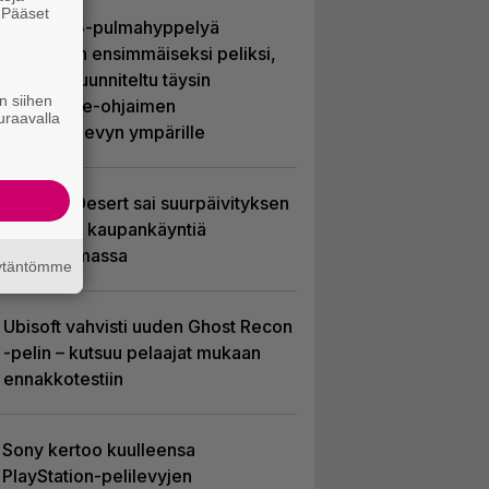
. Pääset
Uutta PS5-pulmahyppelyä
e
kuvaillaan ensimmäiseksi peliksi,
joka on suunniteltu täysin
n siihen
DualSense-ohjaimen
uraavalla
kosketuslevyn ympärille
Crimson Desert sai suurpäivityksen
– uudistaa kaupankäyntiä
pelimaailmassa
äytäntömme
Ubisoft vahvisti uuden Ghost Recon
-pelin – kutsuu pelaajat mukaan
ennakkotestiin
Sony kertoo kuulleensa
PlayStation-pelilevyjen