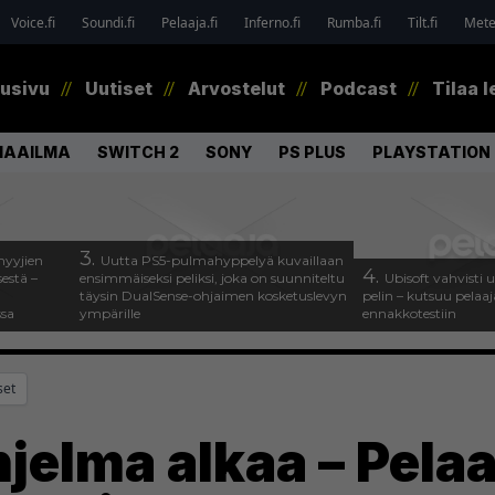
Voice.fi
Soundi.fi
Pelaaja.fi
Inferno.fi
Rumba.fi
Tilt.fi
Metel
tusivu
Uutiset
Arvostelut
Podcast
Tilaa l
MAAILMA
SWITCH 2
SONY
PS PLUS
PLAYSTATION 
3.
myyjien
Uutta PS5-pulmahyppelyä kuvaillaan
4.
estä –
ensimmäiseksi peliksi, joka on suunniteltu
Ubisoft vahvisti
täysin DualSense-ohjaimen kosketuslevyn
pelin – kutsuu pela
ssa
ympärille
ennakkotestiin
set
jelma alkaa – Pela