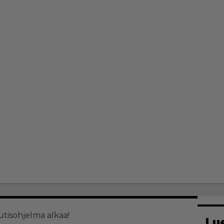
uutisohjelma alkaa!
Lu