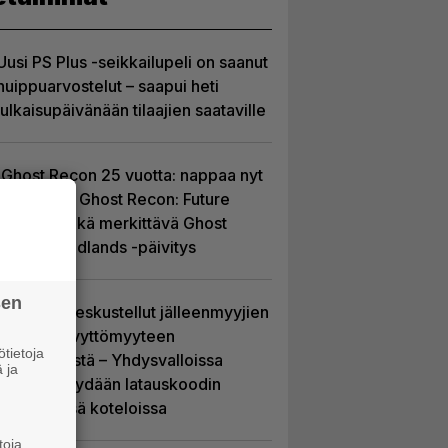
Uusi PS Plus -seikkailupeli on saanut
huippuarvostelut – saapui heti
julkaisupäivänään tilaajien saataville
Ghost Recon 25 vuotta: nappaa nyt
ilmaiseksi Ghost Recon: Future
Soldier sekä merkittävä Ghost
Recon Wildlands -päivitys
sen
Sony on keskustellut jälleenmyyjien
kanssa levyttömyyteen
tietoja
siirtymisestä – Yhdysvalloissa
 ja
pelejä myydään latauskoodin
sisältävissä koteloissa
toja