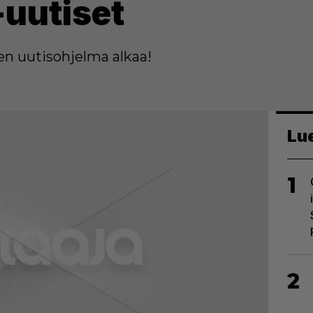
-uutiset
nen uutisohjelma alkaa!
Lu
1
2