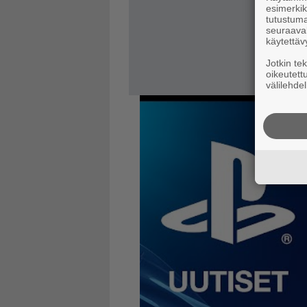
esimerkiks
tutustuma
seuraaval
käytettäv
Jotkin te
oikeutett
välilehdel