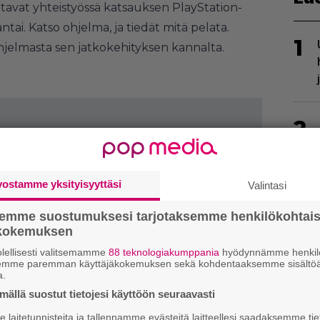
ittavat yhteistyössä katsauksen PlayStation-
ai. Katso ohjelma, ja tiedät mitä pelata.
1
jelmasta sen jatkokehityksen kannalta.
2
vostamme yksityisyyttäsi
Valintasi
semme suostumuksesi tarjotaksemme henkilökohtai
3
ökokemuksen
lellisesti valitsemamme
88 teknologiakumppania
hyödynnämme henkilö
semme paremman käyttäjäkokemuksen sekä kohdentaaksemme sisältöä
a.
ällä suostut tietojesi käyttöön seuraavasti
laitetunnisteita ja tallennamme evästeitä laitteellesi saadaksemme tie