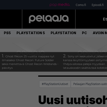
Como.fi
Episodi.fi
E
PS5
PLAYSTATION 5
PLAYSTATION
PC
AVOIN 
1.
2.
Ghost Recon 25 vuotta: nappaa nyt
Sony on keskustellut jälleen
ilmaiseksi Ghost Recon: Future Soldier
kanssa levyttömyyteen siirtymis
sekä merkittävä Ghost Recon Wildlands -
Yhdysvalloissa pelejä myydään
päivitys
latauskoodin sisältävissä koteloi
#PlayStationUutiset
Pelaajan PlayStation-uuti
Uusi uutisoh