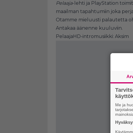
Pelaaja
-lehti ja PlayStation toim
maailman tapahtumiin joka perjant
Otamme mieluusti palautetta oh
Antakaa äänenne kuuluviin.
PelaajaHD-intromusiikki: Aksim
Ar
Tarvit
käytt
Me ja huo
tarjotak
mainoksi
Hyväksym
Käytämme 