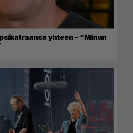
apsikatraansa yhteen – ”Minun
”