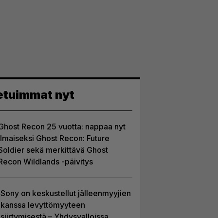
etuimmat nyt
Ghost Recon 25 vuotta: nappaa nyt
ilmaiseksi Ghost Recon: Future
Soldier sekä merkittävä Ghost
Recon Wildlands -päivitys
Sony on keskustellut jälleenmyyjien
kanssa levyttömyyteen
siirtymisestä – Yhdysvalloissa