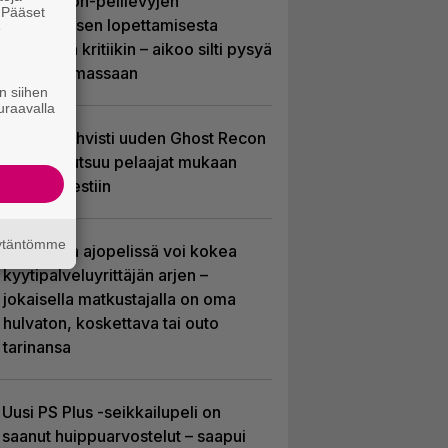
PlayStation-pelilevyjen
. Pääset
valmistuksen lopettamisesta
e
nousseen kritiikin – aikoo silti pysyä
suunnitelmassaan
n siihen
uraavalla
Ubisoft vahvisti uuden Ghost Recon
-pelin – kutsuu pelaajat mukaan
ennakkotestiin
äytäntömme
Tulevassa ajopelissä voi kokea
kyytipalveluyrittäjän arjen –
jokaisella matkustajalla on oma
hulvaton, koskettava tai outo
tarinansa
Uusi PS Plus -seikkailupeli on
saanut huippuarvostelut – saapui