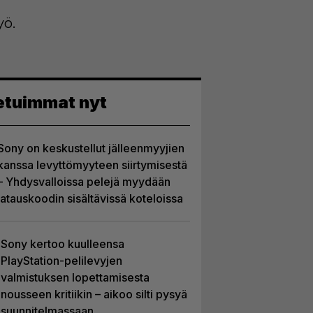
yö.
etuimmat nyt
Sony on keskustellut jälleenmyyjien
kanssa levyttömyyteen siirtymisestä
– Yhdysvalloissa pelejä myydään
latauskoodin sisältävissä koteloissa
Sony kertoo kuulleensa
PlayStation-pelilevyjen
valmistuksen lopettamisesta
nousseen kritiikin – aikoo silti pysyä
suunnitelmassaan