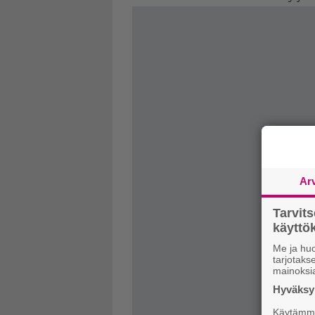
Ar
Tarvit
käytt
Me ja huo
tarjotak
mainoksi
Hyväksym
Käytämme 