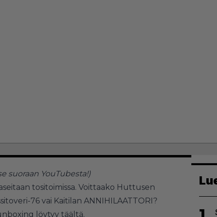
se suoraan YouTubesta!
)
Lu
seitaan tositoimissa. Voittaako Huttusen
sitoveri-76 vai Kaitilan ANNIHILAATTORI?
1
 unboxing löytyy
täältä
.