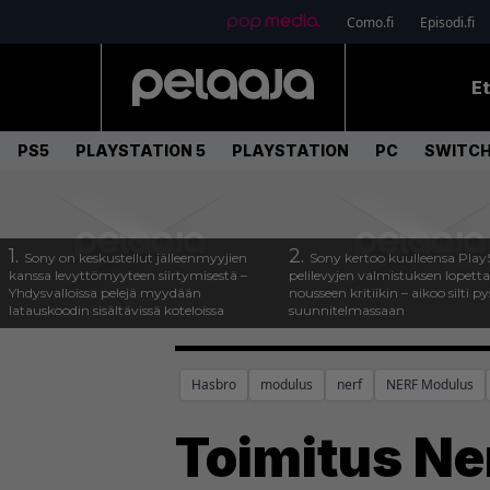
Como.fi
Episodi.fi
E
PS5
PLAYSTATION 5
PLAYSTATION
PC
SWITCH
1.
2.
Sony on keskustellut jälleenmyyjien
Sony kertoo kuulleensa Play
kanssa levyttömyyteen siirtymisestä –
pelilevyjen valmistuksen lopett
Yhdysvalloissa pelejä myydään
nousseen kritiikin – aikoo silti p
latauskoodin sisältävissä koteloissa
suunnitelmassaan
Hasbro
modulus
nerf
NERF Modulus
Toimitus Ner