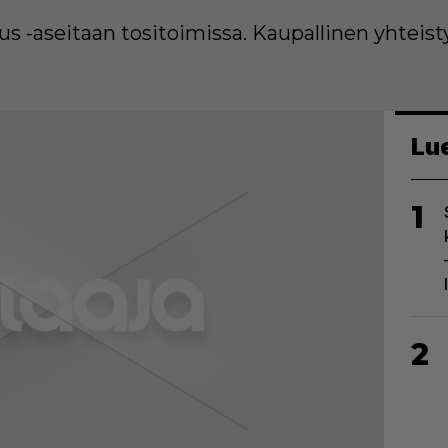
 -aseitaan tositoimissa. Kaupallinen yhteist
Lu
1
2