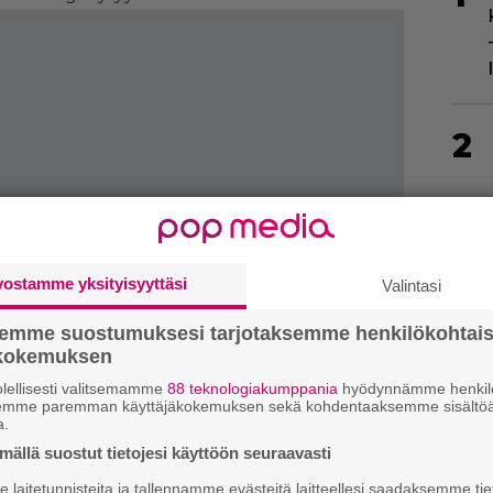
2
vostamme yksityisyyttäsi
Valintasi
3
semme suostumuksesi tarjotaksemme henkilökohtai
ökokemuksen
lellisesti valitsemamme
88 teknologiakumppania
hyödynnämme henkilö
semme paremman käyttäjäkokemuksen sekä kohdentaaksemme sisältöä
a.
ällä suostut tietojesi käyttöön seuraavasti
4
laitetunnisteita ja tallennamme evästeitä laitteellesi saadaksemme tie