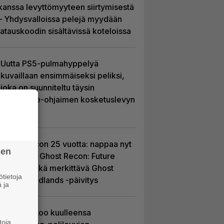
kanssa levyttömyyteen siirtymisestä
– Yhdysvalloissa pelejä myydään
latauskoodin sisältävissä koteloissa
Uutta PS5-pulmahyppelyä
kuvaillaan ensimmäiseksi peliksi,
joka on suunniteltu täysin
DualSense-ohjaimen kosketuslevyn
ympärille
Ghost Recon 25 vuotta: nappaa nyt
sen
ilmaiseksi Ghost Recon: Future
Soldier sekä merkittävä Ghost
tietoja
Recon Wildlands -päivitys
 ja
Sony kertoo kuulleensa
toja