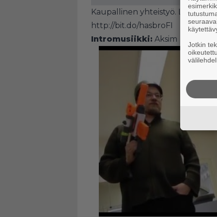
esimerkiks
Kaupallinen yhteistyö. Lisää inf
tutustuma
seuraaval
http://bit.do/hasbroFI
käytettäv
Intromusiikki:
Aksim
Jotkin te
oikeutett
välilehdel