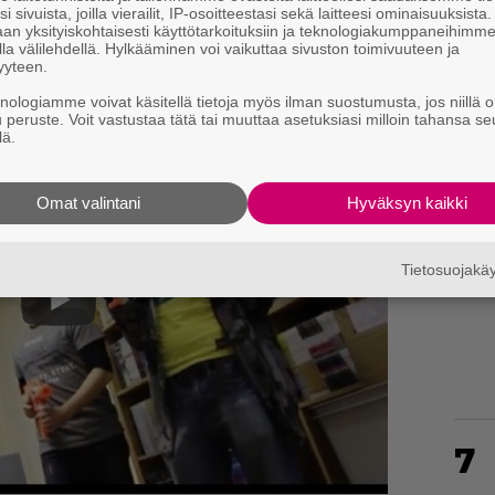
i sivuista, joilla vierailit, IP-osoitteestasi sekä laitteesi ominaisuuksista
oa NERF Moduluksesta löytyy täältä:
an yksityiskohtaisesti käyttötarkoituksiin ja teknologiakumppaneihimm
la välilehdellä. Hylkääminen voi vaikuttaa sivuston toimivuuteen ja
yyteen.
knologiamme voivat käsitellä tietoja myös ilman suostumusta, jos niillä o
u peruste. Voit vastustaa tätä tai muuttaa asetuksiasi milloin tahansa se
lä.
5
Omat valintani
Hyväksyn kaikki
Tietosuojak
6
7