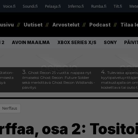
Voice.fi
Soundi.fi
Pelaaja.fi
Inferno.fi
Rumba.fi
Tilt.fi
Metel
tusivu
Uutiset
Arvostelut
Podcast
Tilaa l
 2
AVOIN MAAILMA
XBOX SERIES X/S
SONY
PÄIVI
3.
4.
Station-
Ghost Recon 25 vuotta: nappaa nyt
Tulevassa ajopeli
amisesta
ilmaiseksi Ghost Recon: Future Soldier
kyytipalveluyrittäjän 
ysyä
sekä merkittävä Ghost Recon Wildlands -
matkustajalla on om
päivitys
koskettava tai outo 
Nerffaus
ffaa, osa 2: Tosito