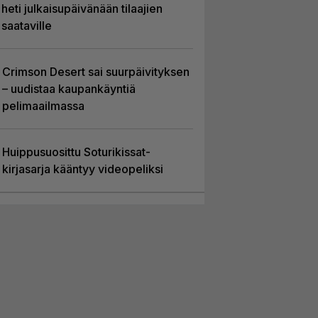
heti julkaisupäivänään tilaajien
saataville
Crimson Desert sai suurpäivityksen
– uudistaa kaupankäyntiä
pelimaailmassa
Huippusuosittu Soturikissat-
kirjasarja kääntyy videopeliksi