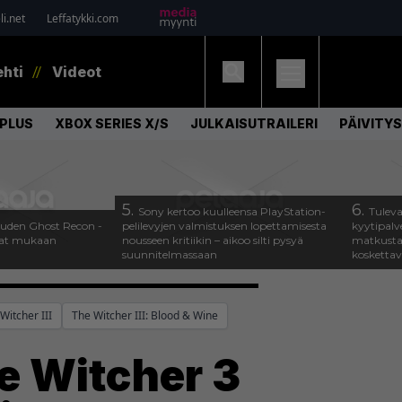
i.net
Leffatykki.com
ehti
Videot
PLUS
XBOX SERIES X/S
JULKAISUTRAILERI
PÄIVITYS
5.
6.
Sony kertoo kuulleensa PlayStation-
Tuleva
 uuden Ghost Recon -
pelilevyjen valmistuksen lopettamisesta
kyytipalve
ajat mukaan
nousseen kritiikin – aikoo silti pysyä
matkusta
suunnitelmassaan
koskettav
Witcher III
The Witcher III: Blood & Wine
e Witcher 3