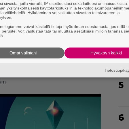
i sivuista, joilla vierailit, IP-osoitteestasi sekä laitteesi ominaisuuksista
an yksityiskohtaisesti käyttötarkoituksiin ja teknologiakumppaneihimm
la välilehdellä. Hylkääminen voi vaikuttaa sivuston toimivuuteen ja
yyteen.
knologiamme voivat käsitellä tietoja myös ilman suostumusta, jos niillä o
u peruste. Voit vastustaa tätä tai muuttaa asetuksiasi milloin tahansa se
lä.
4
Omat valintani
Hyväksyn kaikki
Tietosuojak
im
5
6