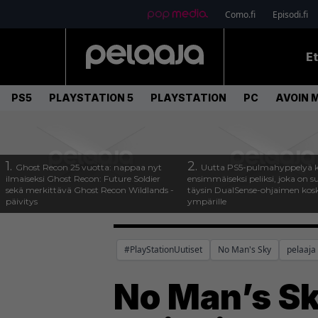
Como.fi
Episodi.fi
E
PS5
PLAYSTATION 5
PLAYSTATION
PC
AVOIN 
1.
2.
Ghost Recon 25 vuotta: nappaa nyt
Uutta PS5-pulmahyppelyä k
ilmaiseksi Ghost Recon: Future Soldier
ensimmäiseksi peliksi, joka on s
sekä merkittävä Ghost Recon Wildlands -
täysin DualSense-ohjaimen kos
päivitys
ympärille
#PlayStationUutiset
No Man's Sky
pelaaja
No Man’s Sk