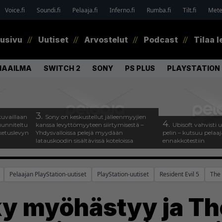
Voice.fi
Soundi.fi
Pelaaja.fi
Inferno.fi
Rumba.fi
Tilt.fi
Metel
tusivu
Uutiset
Arvostelut
Podcast
Tilaa l
MAAILMA
SWITCH 2
SONY
PS PLUS
PLAYSTATION 
3.
uvaillaan
Sony on keskustellut jälleenmyyjien
4.
uunniteltu
kanssa levyttömyyteen siirtymisestä –
Ubisoft vahvisti
ketuslevyn
Yhdysvalloissa pelejä myydään
pelin – kutsuu pela
latauskoodin sisältävissä koteloissa
ennakkotestiin
Pelaajan PlayStation-uutiset
PlayStation-uutiset
Resident Evil 5
The 
y myöhästyy ja Th