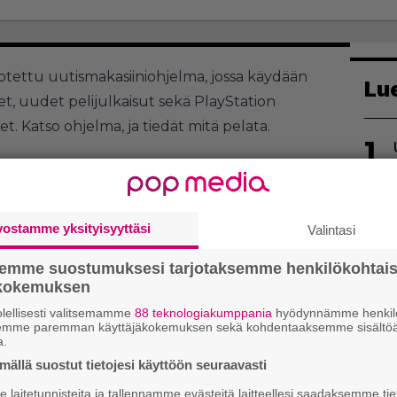
tuotettu uutismakasiiniohjelma, jossa käydään
Lu
et, uudet pelijulkaisut sekä PlayStation
. Katso ohjelma, ja tiedät mitä pelata.
1
ubesta, josta löydät myös vanhemmat
jelmasta. Antakaa äänenne kuuluviin!
vostamme yksityisyyttäsi
Valintasi
2
semme suostumuksesi tarjotaksemme henkilökohtai
ökokemuksen
lellisesti valitsemamme
88 teknologiakumppania
hyödynnämme henkilö
semme paremman käyttäjäkokemuksen sekä kohdentaaksemme sisältöä
a.
ällä suostut tietojesi käyttöön seuraavasti
3
laitetunnisteita ja tallennamme evästeitä laitteellesi saadaksemme tie