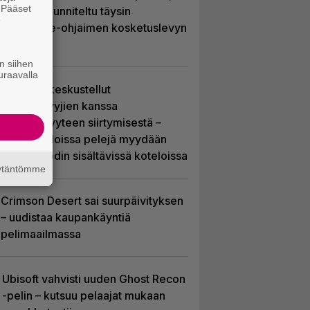
. Pääset
joka on suunniteltu täysin
e
DualSense-ohjaimen kosketuslevyn
ympärille
n siihen
uraavalla
Sony on keskustellut
jälleenmyyjien kanssa
levyttömyyteen siirtymisestä –
Yhdysvalloissa pelejä myydään
latauskoodin sisältävissä koteloissa
äytäntömme
Crimson Desert sai suurpäivityksen
– uudistaa kaupankäyntiä
pelimaailmassa
Ubisoft vahvisti uuden Ghost Recon
-pelin – kutsuu pelaajat mukaan