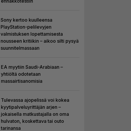
ennakkotestiin
Sony kertoo kuulleensa
PlayStation-pelilevyjen
valmistuksen lopettamisesta
nousseen kritiikin – aikoo silti pysyä
suunnitelmassaan
EA myytiin Saudi-Arabiaan –
yhtiöltä odotetaan
massairtisanomisia
Tulevassa ajopelissä voi kokea
kyytipalveluyrittäjän arjen –
jokaisella matkustajalla on oma
hulvaton, koskettava tai outo
tarinansa