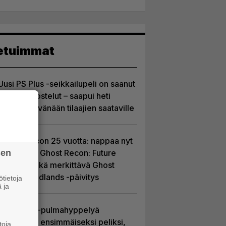
etuimmat
Uusi PS Plus -seikkailupeli on saanut
huippuarvostelut – saapui heti
julkaisupäivänään tilaajien saataville
Ghost Recon 25 vuotta: nappaa nyt
sen
ilmaiseksi Ghost Recon: Future
Soldier sekä merkittävä Ghost
Recon Wildlands -päivitys
tietoja
 ja
Uutta PS5-pulmahyppelyä
kuvaillaan ensimmäiseksi peliksi,
toja