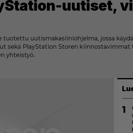
ayStation-uutiset, v
le tuotettu uutismakasiiniohjelma, jossa käydä
sut sekä PlayStation Storen kiinnostavimmat t
en yhteistyö.
Lu
1