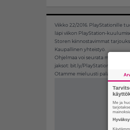
Viikko 22/2016. PlayStationille 
läpi viikon PlayStation-kuulumis
Storen kiinnostavimmat tarjoukset
Kaupallinen yhteistyö.
Ohjelmaa voi seurata myös YouT
jaksot:
bit.ly/PlayStationUutiset
Otamme mieluusti palautetta oh
Ar
Tarvit
käytt
Me ja huo
tarjotak
mainoksi
Hyväksym
Käytämme 