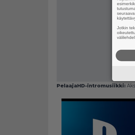
esimerkiks
tutustuma
seuraaval
käytettäv
Jotkin te
oikeutett
välilehdel
PelaajaHD-intromusiikki:
Aks