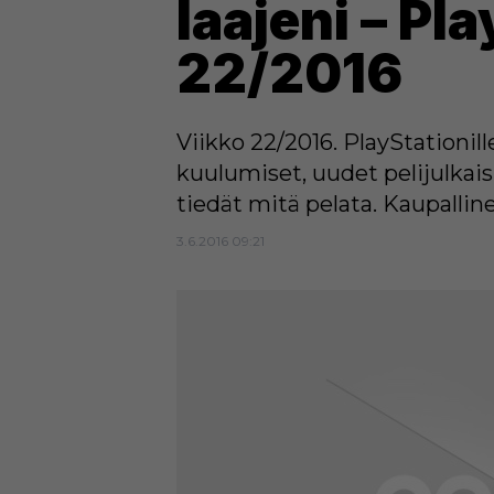
laajeni – Pl
22/2016
Viikko 22/2016. PlayStationil
kuulumiset, uudet pelijulkai
tiedät mitä pelata. Kaupallin
3.6.2016 09:21