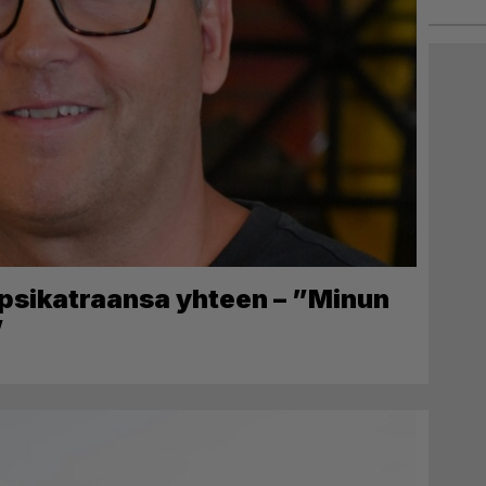
apsikatraansa yhteen – ”Minun
”