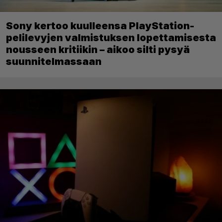
Sony kertoo kuulleensa PlayStation-
pelilevyjen valmistuksen lopettamisesta
nousseen kritiikin – aikoo silti pysyä
suunnitelmassaan