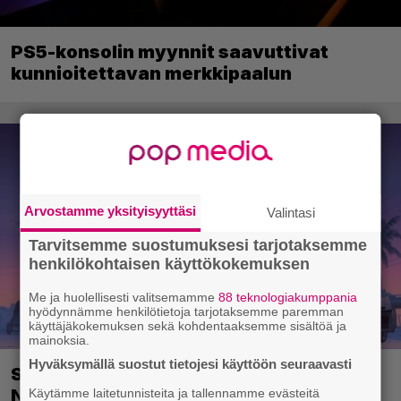
PS5-konsolin myynnit saavuttivat
kunnioitettavan merkkipaalun
Arvostamme yksityisyyttäsi
Valintasi
Tarvitsemme suostumuksesi tarjotaksemme
henkilökohtaisen käyttökokemuksen
Me ja huolellisesti valitsemamme
88 teknologiakumppania
hyödynnämme henkilötietoja tarjotaksemme paremman
käyttäjäkokemuksen sekä kohdentaaksemme sisältöä ja
mainoksia.
Hyväksymällä suostut tietojesi käyttöön seuraavasti
Syväluotaava GTA 6 -katsaus tulee
Netflixiin tässä kuussa
Käytämme laitetunnisteita ja tallennamme evästeitä