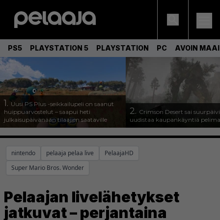
PS5
PLAYSTATION 5
PLAYSTATION
PC
AVOIN MAA
1.
Uusi PS Plus -seikkailupeli on saanut
2.
huippuarvostelut – saapui heti
Crimson Desert sai suurpäivi
julkaisupäivänään tilaajien saataville
uudistaa kaupankäyntiä pelim
nintendo
pelaaja pelaa live
PelaajaHD
Super Mario Bros. Wonder
Pelaajan livelähetykset
jatkuvat – perjantaina