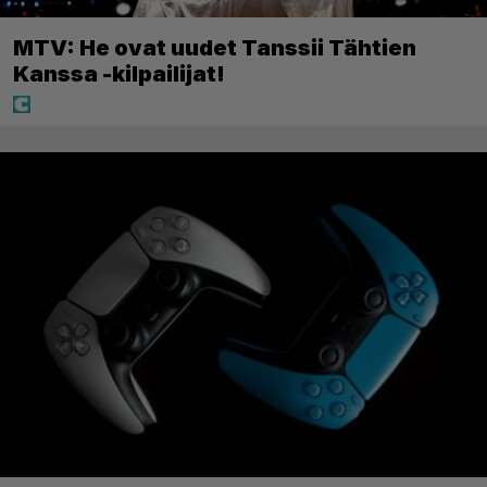
MTV: He ovat uudet Tanssii Tähtien
Kanssa -kilpailijat!