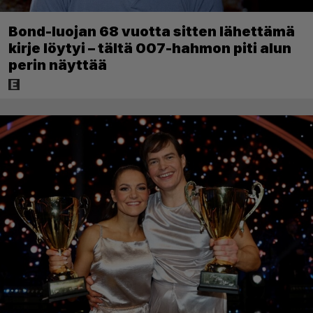
Bond-luojan 68 vuotta sitten lähettämä
kirje löytyi – tältä 007-hahmon piti alun
perin näyttää