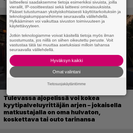
laitteellesi saadaksemme tietoja esimerkiksi sivuista, joilla
vierailit, IP-osoitteestasi sekä laitteesi ominaisuuksista.
Pääset tutustumaan yksityiskohtaisesti käyttötarkoituksiin ja
teknologiakumppaneihimme seuraavalla välilehdellä.
Hylkääminen voi vaikuttaa sivuston toimivuuteen ja
käytettävyyteen.
Jotkin teknologiamme voivat käsitellä tietoja myös ilman
suostumusta, jos niillä on siihen oikeutettu peruste. Voit
vastustaa tätä tai muuttaa asetuksiasi milloin tahansa
seuraavalla välilehdellä.
Hyväksyn kaikki
Omat valintani
Tietosuojakäytäntömme
Tulevassa ajopelissä voi kokea
kyytipalveluyrittäjän arjen – jokaisella
matkustajalla on oma hulvaton,
koskettava tai outo tarinansa