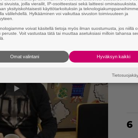
i sivuista, joilla vierailit, IP-osoitteestasi sekä laitteesi ominaisuuksista
an yksityiskohtaisesti käyttötarkoituksiin ja teknologiakumppaneihimm
la välilehdellä. Hylkääminen voi vaikuttaa sivuston toimivuuteen ja
yyteen.
4
knologiamme voivat käsitellä tietoja myös ilman suostumusta, jos niillä o
u peruste. Voit vastustaa tätä tai muuttaa asetuksiasi milloin tahansa se
lä.
Omat valintani
Hyväksyn kaikki
5
Tietosuojak
6