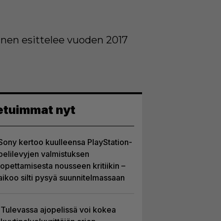
tunen esittelee vuoden 2017
etuimmat nyt
Sony kertoo kuulleensa PlayStation-
pelilevyjen valmistuksen
lopettamisesta nousseen kritiikin –
aikoo silti pysyä suunnitelmassaan
Tulevassa ajopelissä voi kokea