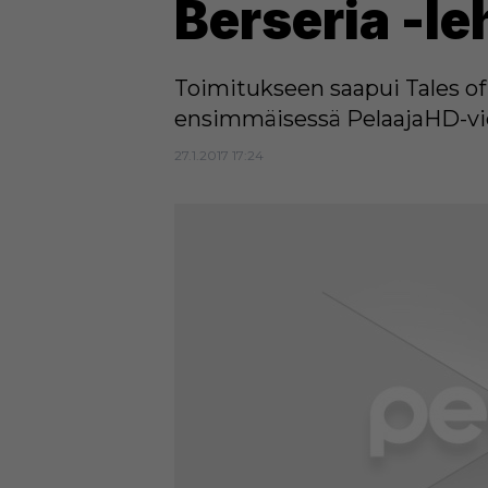
Berseria -le
Toimitukseen saapui Tales of
ensimmäisessä PelaajaHD-vi
27.1.2017 17:24