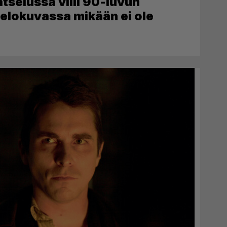
atselussa villi 90-luvun
 elokuvassa mikään ei ole