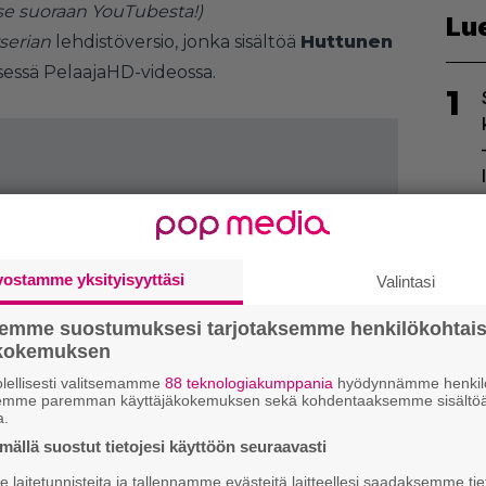
se suoraan YouTubesta!
)
Lu
rserian
lehdistöversio, jonka sisältöä
Huttunen
essä PelaajaHD-videossa.
1
2
vostamme yksityisyyttäsi
Valintasi
semme suostumuksesi tarjotaksemme henkilökohtai
ökokemuksen
lellisesti valitsemamme
88 teknologiakumppania
hyödynnämme henkilö
3
semme paremman käyttäjäkokemuksen sekä kohdentaaksemme sisältöä
a.
ällä suostut tietojesi käyttöön seuraavasti
laitetunnisteita ja tallennamme evästeitä laitteellesi saadaksemme tie