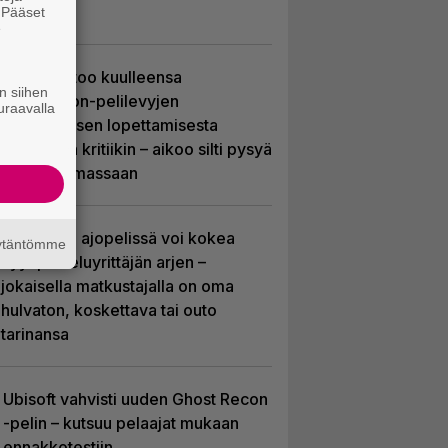
ympärille
. Pääset
e
Sony kertoo kuulleensa
n siihen
PlayStation-pelilevyjen
uraavalla
valmistuksen lopettamisesta
nousseen kritiikin – aikoo silti pysyä
suunnitelmassaan
Tulevassa ajopelissä voi kokea
äytäntömme
kyytipalveluyrittäjän arjen –
jokaisella matkustajalla on oma
hulvaton, koskettava tai outo
tarinansa
Ubisoft vahvisti uuden Ghost Recon
-pelin – kutsuu pelaajat mukaan
ennakkotestiin