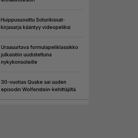
Huippusuosittu Soturikissat-
kirjasarja kääntyy videopeliksi
Uraauurtava formulapeliklassikko
julkaistiin uudistettuna
nykykonsoleille
30-vuotias Quake sai uuden
episodin Wolfenstein-kehittäjiltä