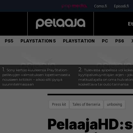
Como.fi
Episodi.fi
E
PS5
PLAYSTATION 5
PLAYSTATION
PC
PS6
1.
2.
Sony kertoo kuulleensa PlayStation-
Tulevassa ajopelissä voi koke
pelilevyjen valmistuksen lopettamisesta
kyytipalveluyrittäjän arjen – joka
nousseen kritiikin – aikoo silti pysyä
matkustajalla on oma hulvaton
suunnitelmassaan
koskettava tai outo tarinansa
Press kit
Tales of Berseria
unboxing
PelaajaHD:ss