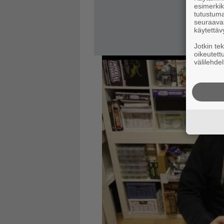
esimerkiks
tutustuma
seuraaval
käytettäv
Jotkin te
oikeutett
välilehdel