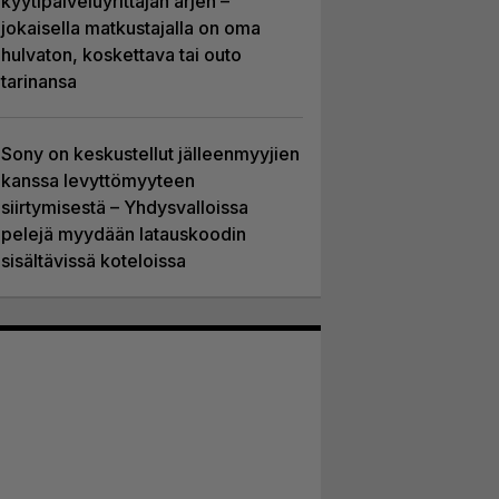
kyytipalveluyrittäjän arjen –
jokaisella matkustajalla on oma
hulvaton, koskettava tai outo
tarinansa
Sony on keskustellut jälleenmyyjien
kanssa levyttömyyteen
siirtymisestä – Yhdysvalloissa
pelejä myydään latauskoodin
sisältävissä koteloissa