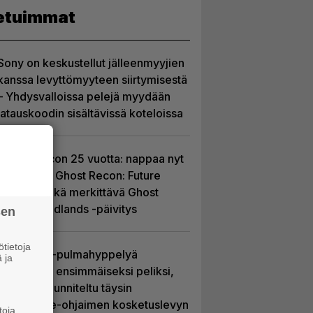
etuimmat
Sony on keskustellut jälleenmyyjien
kanssa levyttömyyteen siirtymisestä
– Yhdysvalloissa pelejä myydään
latauskoodin sisältävissä koteloissa
Ghost Recon 25 vuotta: nappaa nyt
ilmaiseksi Ghost Recon: Future
Soldier sekä merkittävä Ghost
Recon Wildlands -päivitys
sen
tietoja
Uutta PS5-pulmahyppelyä
 ja
kuvaillaan ensimmäiseksi peliksi,
joka on suunniteltu täysin
DualSense-ohjaimen kosketuslevyn
toja