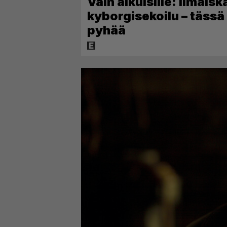
Vain aikuisille: Ilmaisk
kyborgisekoilu – tässä
pyhää