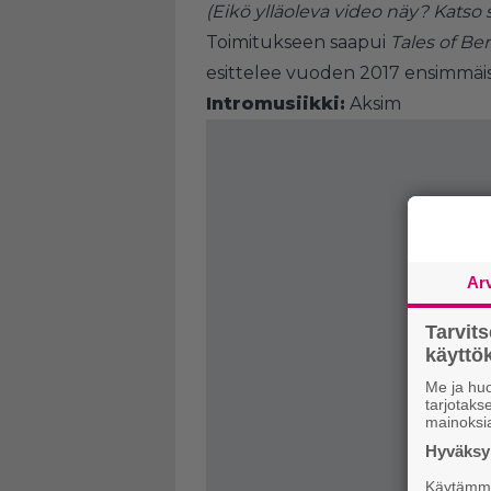
(Eikö ylläoleva video näy?
Katso 
Toimitukseen saapui
Tales of Be
esittelee vuoden 2017 ensimmäis
Intromusiikki:
Aksim
Ar
Tarvit
käytt
Me ja huo
tarjotak
mainoksi
Hyväksym
Käytämme 