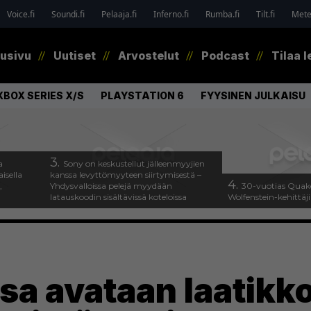
Voice.fi
Soundi.fi
Pelaaja.fi
Inferno.fi
Rumba.fi
Tilt.fi
Metel
tusivu
Uutiset
Arvostelut
Podcast
Tilaa l
XBOX SERIES X/S
PLAYSTATION 6
FYYSINEN JULKAISU
3.
a
Sony on keskustellut jälleenmyyjien
isella
kanssa levyttömyyteen siirtymisestä –
4.
,
Yhdysvalloissa pelejä myydään
30-vuotias Quake
latauskoodin sisältävissä koteloissa
Wolfenstein-kehittäji
a avataan laatikko,