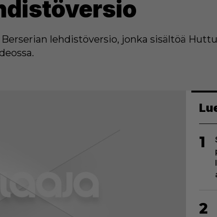
hdistöversio
 Berserian lehdistöversio, jonka sisältöä Hut
deossa.
Lu
1
2