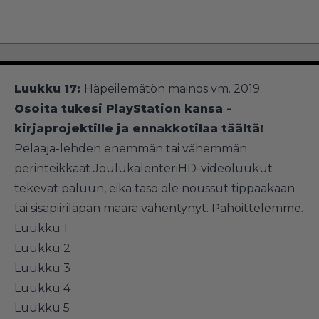
Luukku 17:
Häpeilemätön mainos vm. 2019
Osoita tukesi PlayStation kansa -
kirjaprojektille ja ennakkotilaa täältä!
Pelaaja-lehden enemmän tai vähemmän
perinteikkäät JoulukalenteriHD-videoluukut
tekevät paluun, eikä taso ole noussut tippaakaan
tai sisäpiiriläpän määrä vähentynyt. Pahoittelemme.
Luukku 1
Luukku 2
Luukku 3
Luukku 4
Luukku 5