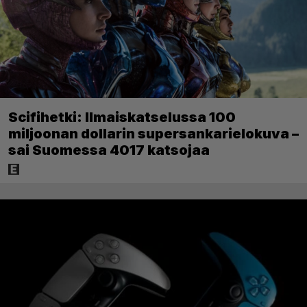
Scifihetki: Ilmaiskatselussa 100
miljoonan dollarin supersankarielokuva –
sai Suomessa 4017 katsojaa