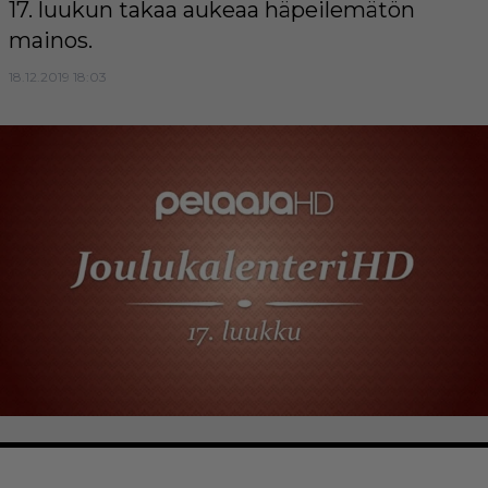
17. luukun takaa aukeaa häpeilemätön
mainos.
18.12.2019 18:03