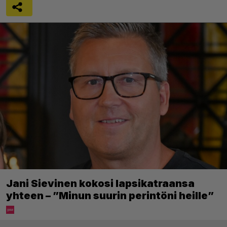
Jani Sievinen kokosi lapsikatraansa
yhteen – ”Minun suurin perintöni heille”