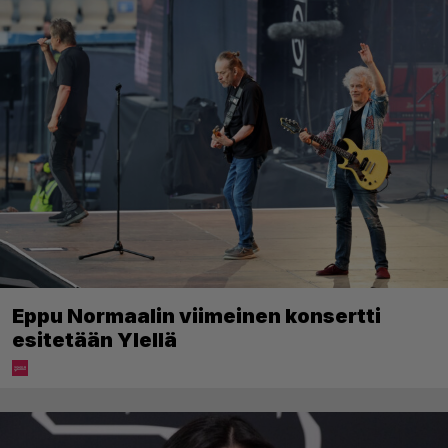
Eppu Normaalin viimeinen konsertti
esitetään Ylellä