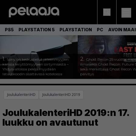
PS5
PLAYSTATION 5
PLAYSTATION
PC
AVOIN MAA
1.
2.
Sony on keskustellut jälleenmyyjien
Ghost Recon 25 vuotta: nap
kanssa levyttömyyteen siirtymisestä –
ilmaiseksi Ghost Recon: Future S
Yhdysvalloissa pelejä myydään
sekä merkittävä Ghost Recon Wi
latauskoodin sisältävissä koteloissa
päivitys
JoulukalenteriHD
JoulukalenteriHD 2019
JoulukalenteriHD 2019:n 17.
luukku on avautunut