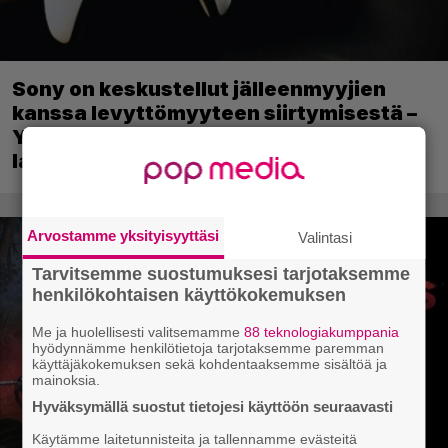
Sony on keskustellut jälleenmyyjien
kanssa levyttömyyteen siirtymisestä –
Yhdysvalloissa pelejä myydään
latauskoodin sisältävissä koteloissa
Arvostamme yksityisyyttäsi
Valintasi
Tarvitsemme suostumuksesi tarjotaksemme
henkilökohtaisen käyttökokemuksen
Me ja huolellisesti valitsemamme
88 teknologiakumppania
hyödynnämme henkilötietoja tarjotaksemme paremman
käyttäjäkokemuksen sekä kohdentaaksemme sisältöä ja
mainoksia.
Hyväksymällä suostut tietojesi käyttöön seuraavasti
Käytämme laitetunnisteita ja tallennamme evästeitä