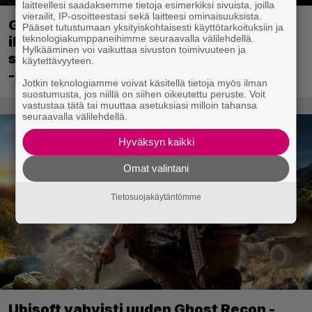
laitteellesi saadaksemme tietoja esimerkiksi sivuista, joilla
vierailit, IP-osoitteestasi sekä laitteesi ominaisuuksista.
Ghost Recon 25 vuotta: nappaa nyt
Pääset tutustumaan yksityiskohtaisesti käyttötarkoituksiin ja
teknologiakumppaneihimme seuraavalla välilehdellä.
ilmaiseksi Ghost Recon: Future Soldier
Hylkääminen voi vaikuttaa sivuston toimivuuteen ja
sekä merkittävä Ghost Recon Wildlands
käytettävyyteen.
-päivitys
Jotkin teknologiamme voivat käsitellä tietoja myös ilman
suostumusta, jos niillä on siihen oikeutettu peruste. Voit
vastustaa tätä tai muuttaa asetuksiasi milloin tahansa
seuraavalla välilehdellä.
Hyväksyn kaikki
Omat valintani
Tietosuojakäytäntömme
Ubisoft vahvisti uuden Ghost Recon -