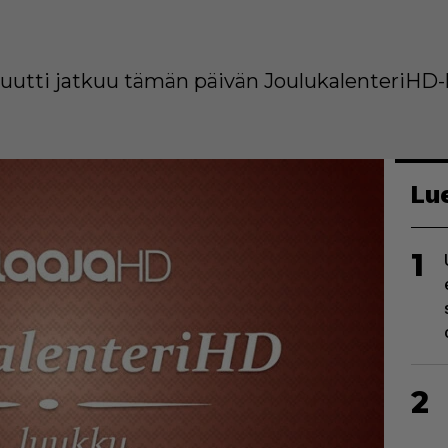
utti jatkuu tämän päivän JoulukalenteriHD-
Lu
1
2