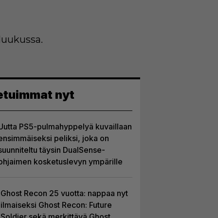
luukussa.
etuimmat nyt
Uutta PS5-pulmahyppelyä kuvaillaan
ensimmäiseksi peliksi, joka on
suunniteltu täysin DualSense-
ohjaimen kosketuslevyn ympärille
Ghost Recon 25 vuotta: nappaa nyt
ilmaiseksi Ghost Recon: Future
Soldier sekä merkittävä Ghost