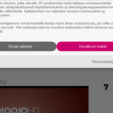
i sivuista, joilla vierailit, IP-osoitteestasi sekä laitteesi ominaisuuksista
an yksityiskohtaisesti käyttötarkoituksiin ja teknologiakumppaneihimm
la välilehdellä. Hylkääminen voi vaikuttaa sivuston toimivuuteen ja
yyteen.
5
knologiamme voivat käsitellä tietoja myös ilman suostumusta, jos niillä o
u peruste. Voit vastustaa tätä tai muuttaa asetuksiasi milloin tahansa se
lä.
Omat valintani
Hyväksyn kaikki
6
TS into dreams ”Winter NiGHTS (Hey,
Tietosuojak
52/
7