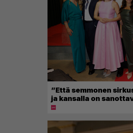
”Että semmonen sirkus” 
ja kansalla on sanotta