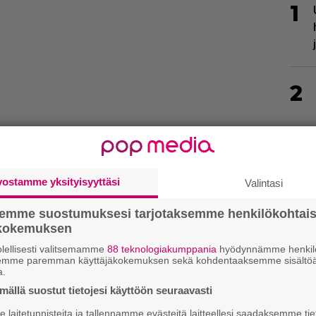
1
2
vostamme yksityisyyttäsi
Valintasi
3
semme suostumuksesi tarjotaksemme henkilökohtai
ökokemuksen
lellisesti valitsemamme
88 teknologiakumppania
hyödynnämme henkilö
semme paremman käyttäjäkokemuksen sekä kohdentaaksemme sisältöä
a.
4
ällä suostut tietojesi käyttöön seuraavasti
laitetunnisteita ja tallennamme evästeitä laitteellesi saadaksemme tie