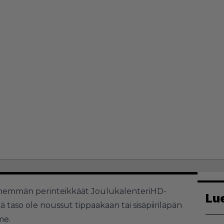
hemmän perinteikkäät JoulukalenteriHD-
Lu
 taso ole noussut tippaakaan tai sisäpiiriläpän
me.