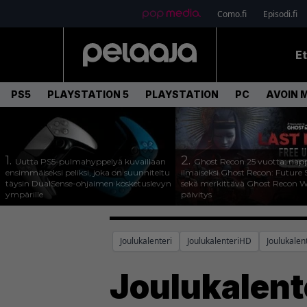
Como.fi
Episodi.fi
E
PS5
PLAYSTATION 5
PLAYSTATION
PC
AVOIN 
1.
2.
Uutta PS5-pulmahyppelyä kuvaillaan
Ghost Recon 25 vuotta: nap
ensimmäiseksi peliksi, joka on suunniteltu
ilmaiseksi Ghost Recon: Future S
täysin DualSense-ohjaimen kosketuslevyn
sekä merkittävä Ghost Recon Wi
ympärille
päivitys
Joulukalenteri
JoulukalenteriHD
Joulukale
Joulukalent