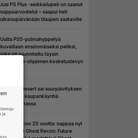
Uusi PS Plus -seikkailupeli on saanut
huippuarvostelut – saapui heti
julkaisupäivänään tilaajien saataville
Uutta PS5-pulmahyppelyä
kuvaillaan ensimmäiseksi peliksi,
joka on suunniteltu täysin
DualSense-ohjaimen kosketuslevyn
ympärille
Crimson Desert sai suurpäivityksen
sen
– uudistaa kaupankäyntiä
pelimaailmassa
tietoja
 ja
Ghost Recon 25 vuotta: nappaa nyt
ilmaiseksi Ghost Recon: Future
toja