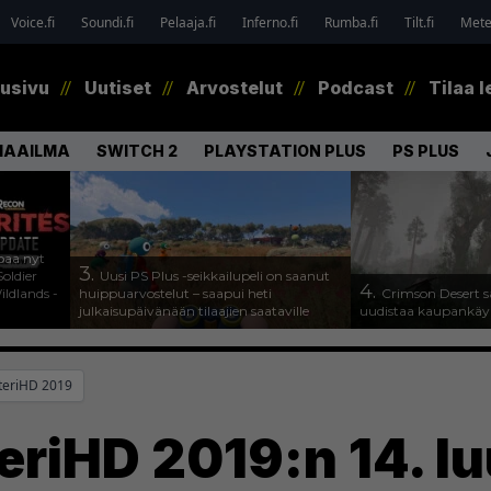
Voice.fi
Soundi.fi
Pelaaja.fi
Inferno.fi
Rumba.fi
Tilt.fi
Metel
tusivu
Uutiset
Arvostelut
Podcast
Tilaa l
MAAILMA
SWITCH 2
PLAYSTATION PLUS
PS PLUS
paa nyt
3.
oldier
Uusi PS Plus -seikkailupeli on saanut
4.
ldlands -
huippuarvostelut – saapui heti
Crimson Desert s
julkaisupäivänään tilaajien saataville
uudistaa kaupankäy
nteriHD 2019
eriHD 2019:n 14. l