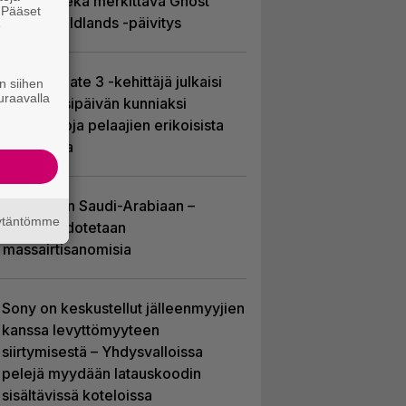
Soldier sekä merkittävä Ghost
. Pääset
Recon Wildlands -päivitys
e
Baldur’s Gate 3 -kehittäjä julkaisi
n siihen
uraavalla
pelin vuosipäivän kunniaksi
tilastotietoja pelaajien erikoisista
valinnoista
EA myytiin Saudi-Arabiaan –
äytäntömme
yhtiöltä odotetaan
massairtisanomisia
Sony on keskustellut jälleenmyyjien
kanssa levyttömyyteen
siirtymisestä – Yhdysvalloissa
pelejä myydään latauskoodin
sisältävissä koteloissa