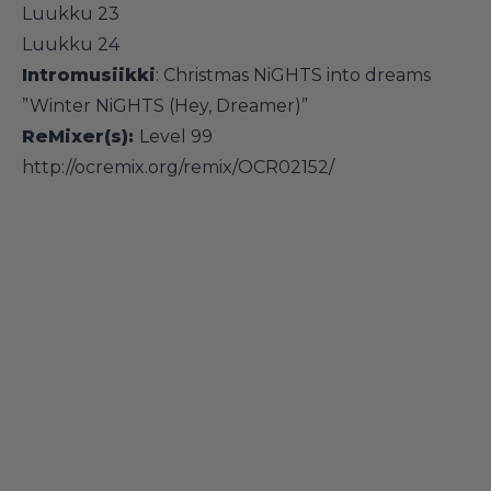
Luukku 23
Luukku 24
Intromusiikki
: Christmas NiGHTS into dreams
”Winter NiGHTS (Hey, Dreamer)”
ReMixer(s):
Level 99
http://ocremix.org/remix/OCR02152/