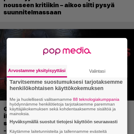
nousseen kritiikin – aikoo silti pysyä
suunnitelmassaan
Arvostamme yksityisyyttäsi
Valintasi
Tarvitsemme suostumuksesi tarjotaksemme
henkilökohtaisen käyttökokemuksen
Me ja huolellisesti valitsemamme
88 teknologiakumppania
hyödynnämme henkilötietoja tarjotaksemme paremman
Ghost Recon 25 vuotta: nappaa nyt
käyttäjäkokemuksen sekä kohdentaaksemme sisältöä ja
mainoksia.
ilmaiseksi Ghost Recon: Future Soldier
Hyväksymällä suostut tietojesi käyttöön seuraavasti
sekä merkittävä Ghost Recon Wildlands
-päivitys
Käytämme laitetunnisteita ja tallennamme evästeitä