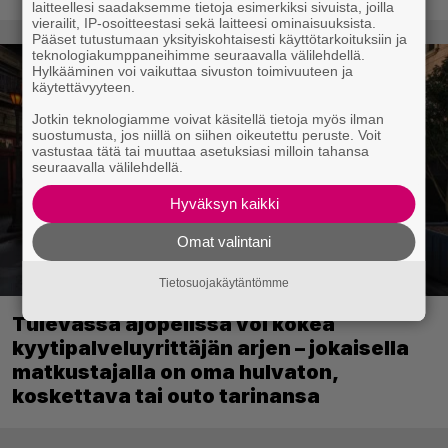
laitteellesi saadaksemme tietoja esimerkiksi sivuista, joilla
vierailit, IP-osoitteestasi sekä laitteesi ominaisuuksista.
Pääset tutustumaan yksityiskohtaisesti käyttötarkoituksiin ja
teknologiakumppaneihimme seuraavalla välilehdellä.
Hylkääminen voi vaikuttaa sivuston toimivuuteen ja
käytettävyyteen.
Jotkin teknologiamme voivat käsitellä tietoja myös ilman
suostumusta, jos niillä on siihen oikeutettu peruste. Voit
vastustaa tätä tai muuttaa asetuksiasi milloin tahansa
seuraavalla välilehdellä.
Hyväksyn kaikki
Omat valintani
Tietosuojakäytäntömme
Tulevassa ajopelissä voi kokea
kyytipalveluyrittäjän arjen – jokaisella
matkustajalla on oma hulvaton,
koskettava tai outo tarinansa