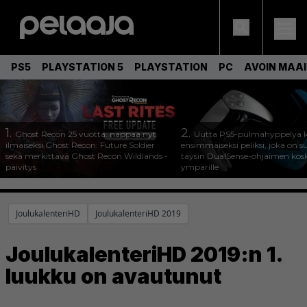
PS5
PLAYSTATION 5
PLAYSTATION
PC
AVOIN MAA
1.
2.
Ghost Recon 25 vuotta: nappaa nyt
Uutta PS5-pulmahyppelyä k
ilmaiseksi Ghost Recon: Future Soldier
ensimmäiseksi peliksi, joka on s
sekä merkittävä Ghost Recon Wildlands -
täysin DualSense-ohjaimen kos
päivitys
ympärille
JoulukalenteriHD
JoulukalenteriHD 2019
JoulukalenteriHD 2019:n 1.
luukku on avautunut