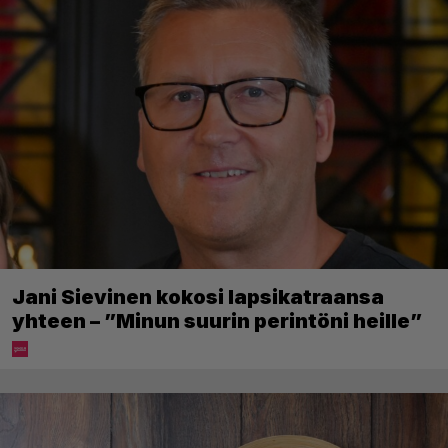
Jani Sievinen kokosi lapsikatraansa
yhteen – ”Minun suurin perintöni heille”