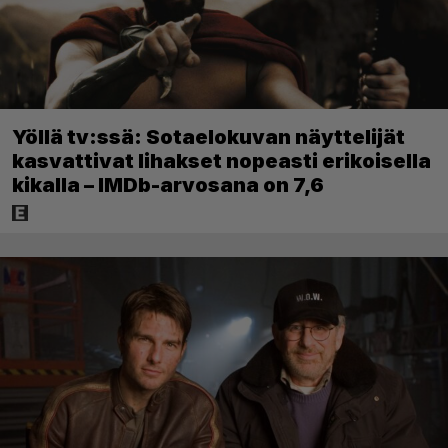
Yöllä tv:ssä: Sotaelokuvan näyttelijät
kasvattivat lihakset nopeasti erikoisella
kikalla – IMDb-arvosana on 7,6