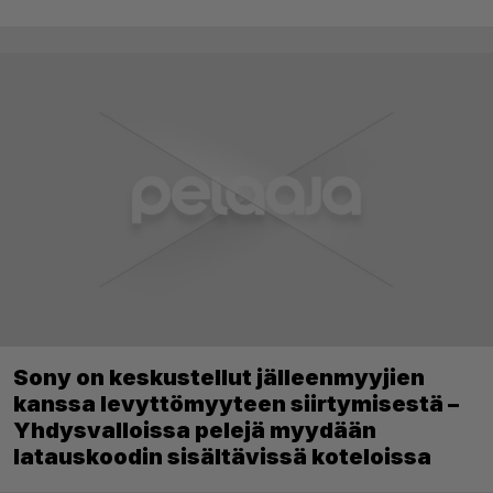
Sony on keskustellut jälleenmyyjien
kanssa levyttömyyteen siirtymisestä –
Yhdysvalloissa pelejä myydään
latauskoodin sisältävissä koteloissa