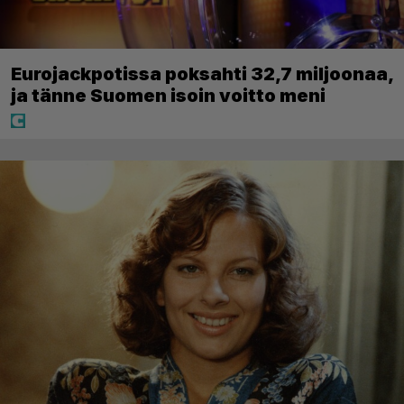
Eurojackpotissa poksahti 32,7 miljoonaa,
ja tänne Suomen isoin voitto meni