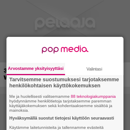
Arvostamme yksityisyyttäsi
Valintasi
30-vuotias Quake sai uuden episodin
Wolfenstein-kehittäjiltä
Tarvitsemme suostumuksesi tarjotaksemme
henkilökohtaisen käyttökokemuksen
Me ja huolellisesti valitsemamme
88 teknologiakumppania
hyödynnämme henkilötietoja tarjotaksemme paremman
käyttäjäkokemuksen sekä kohdentaaksemme sisältöä ja
mainoksia.
Hyväksymällä suostut tietojesi käyttöön seuraavasti
Käytämme laitetunnisteita ja tallennamme evästeitä