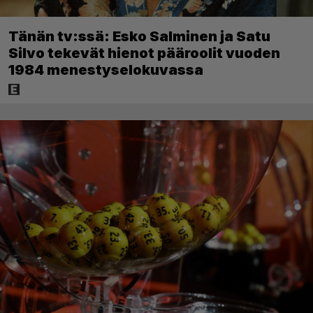
Tänän tv:ssä: Esko Salminen ja Satu
Silvo tekevät hienot pääroolit vuoden
1984 menestyselokuvassa