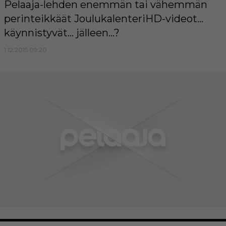
Pelaaja-lehden enemmän tai vähemmän
perinteikkäät JoulukalenteriHD-videot...
käynnistyvät... jälleen...?
1.12.2015 09:20