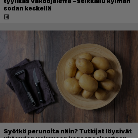
tyylikäs vakoojaleffa – seikkailu kylmän
sodan keskellä
Syötkö perunoita näin? Tutkijat löysivät