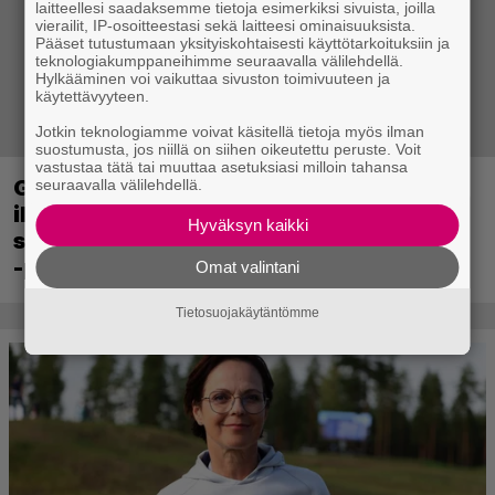
laitteellesi saadaksemme tietoja esimerkiksi sivuista, joilla
vierailit, IP-osoitteestasi sekä laitteesi ominaisuuksista.
Pääset tutustumaan yksityiskohtaisesti käyttötarkoituksiin ja
teknologiakumppaneihimme seuraavalla välilehdellä.
Hylkääminen voi vaikuttaa sivuston toimivuuteen ja
käytettävyyteen.
Jotkin teknologiamme voivat käsitellä tietoja myös ilman
suostumusta, jos niillä on siihen oikeutettu peruste. Voit
vastustaa tätä tai muuttaa asetuksiasi milloin tahansa
Ghost Recon 25 vuotta: nappaa nyt
seuraavalla välilehdellä.
ilmaiseksi Ghost Recon: Future Soldier
Hyväksyn kaikki
sekä merkittävä Ghost Recon Wildlands
-päivitys
Omat valintani
Tietosuojakäytäntömme