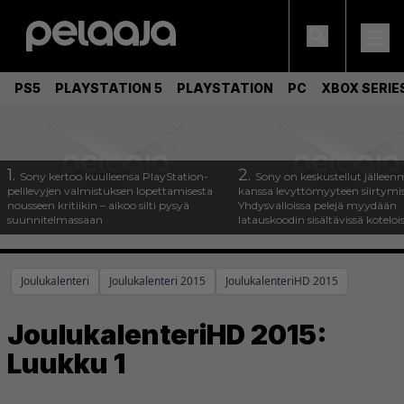
PS5
PLAYSTATION 5
PLAYSTATION
PC
XBOX SERIE
1.
2.
Sony kertoo kuulleensa PlayStation-
Sony on keskustellut jälleen
pelilevyjen valmistuksen lopettamisesta
kanssa levyttömyyteen siirtymis
nousseen kritiikin – aikoo silti pysyä
Yhdysvalloissa pelejä myydään
suunnitelmassaan
latauskoodin sisältävissä koteloi
Joulukalenteri
Joulukalenteri 2015
JoulukalenteriHD 2015
JoulukalenteriHD 2015:
Luukku 1