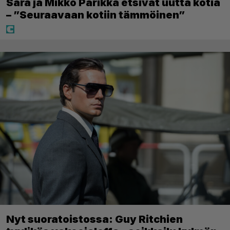
Sara ja Mikko Parikka etsivät uutta kotia
– ”Seuraavaan kotiin tämmöinen”
Nyt suoratoistossa: Guy Ritchien