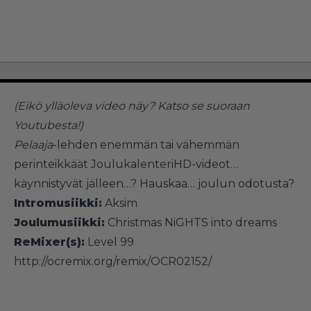
(Eikö ylläoleva video näy?
Katso se suoraan
Youtubesta!
)
Pelaaja
-lehden enemmän tai vähemmän
perinteikkäät JoulukalenteriHD-videot…
käynnistyvät jälleen…? Hauskaa… joulun odotusta?
Intromusiikki:
Aksim
Joulumusiikki:
Christmas NiGHTS into dreams
ReMixer(s):
Level 99
http://ocremix.org/remix/OCR02152/