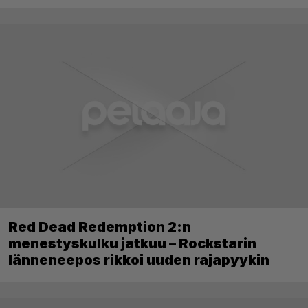
paras ja tärkein Mario-peli
Red Dead Redemption 2:n
menestyskulku jatkuu – Rockstarin
länneneepos rikkoi uuden rajapyykin