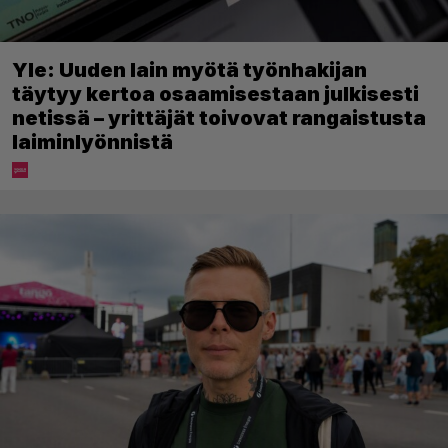
Yle: Uuden lain myötä työnhakijan
täytyy kertoa osaamisestaan julkisesti
netissä – yrittäjät toivovat rangaistusta
laiminlyönnistä