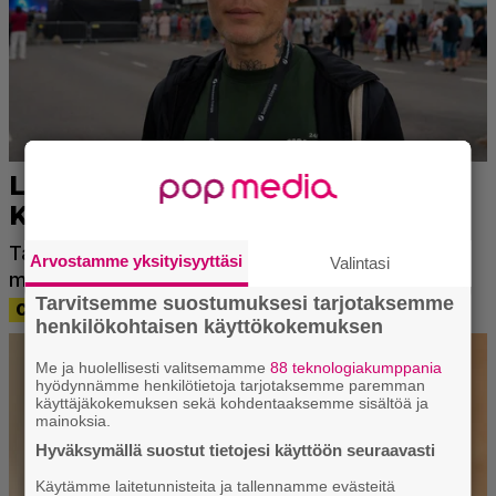
Arvostamme yksityisyyttäsi
Valintasi
Tarvitsemme suostumuksesi tarjotaksemme
henkilökohtaisen käyttökokemuksen
Me ja huolellisesti valitsemamme
88 teknologiakumppania
hyödynnämme henkilötietoja tarjotaksemme paremman
käyttäjäkokemuksen sekä kohdentaaksemme sisältöä ja
mainoksia.
Hyväksymällä suostut tietojesi käyttöön seuraavasti
Käytämme laitetunnisteita ja tallennamme evästeitä