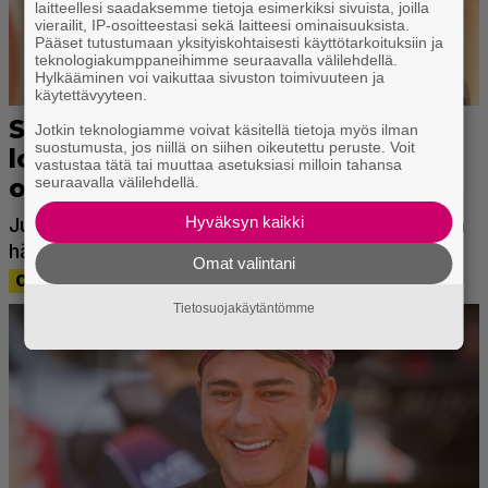
laitteellesi saadaksemme tietoja esimerkiksi sivuista, joilla
vierailit, IP-osoitteestasi sekä laitteesi ominaisuuksista.
Pääset tutustumaan yksityiskohtaisesti käyttötarkoituksiin ja
teknologiakumppaneihimme seuraavalla välilehdellä.
Hylkääminen voi vaikuttaa sivuston toimivuuteen ja
käytettävyyteen.
Jotkin teknologiamme voivat käsitellä tietoja myös ilman
suostumusta, jos niillä on siihen oikeutettu peruste. Voit
vastustaa tätä tai muuttaa asetuksiasi milloin tahansa
seuraavalla välilehdellä.
Hyväksyn kaikki
Omat valintani
Tietosuojakäytäntömme