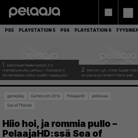
PS5
PLAYSTATION 5
PS6
PLAYSTATION 6
FYYSINE
1.
Red Dead Redemption 2:n
2.
menestyskulku jatkuu – Rockstarin
Kerron nyt, miksi Super Mar
länneneepos rikkoi uuden rajapyykin
on paras ja tärkein Mario-peli
gameplay
Gamescom 2016
PelaajaHD
pelikuvaa
Sea of Thieves
Hiio hoi, ja rommia pullo –
PelaajaHD:ssä Sea of