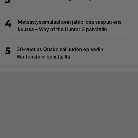
3
Wreckfest 2 sai rallienglannintäyteisen trailerin
4
Metsästyssimulaattorin jatko-osa saapuu ensi
kuussa – Way of the Hunter 2 päivättiin
5
30-vuotias Quake sai uuden episodin
Wolfenstein-kehittäjiltä