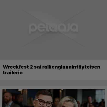
Wreckfest 2 sai rallienglannintäyteisen
trailerin