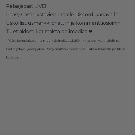
Pelaajacast LIVE!
Pääsy Castin ystävien omalle Discord-kanavalle
Uskollisuusmerkki chattiin ja kommenttiosioihin
Tuet aidosti kotimaista pelimediaa ❤
*Pääsy bonusjaksojen ja muun yksinoikeussisällön kirjastoon vaatii aktiivisen
Castin ystävä -jäsenyyden. Pääsy sisältöön evätään YouTuben toimesta jos tilaus
katkeaa.