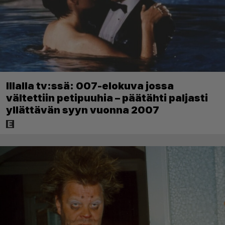
Illalla tv:ssä: 007-elokuva jossa
vältettiin petipuuhia – päätähti paljasti
yllättävän syyn vuonna 2007