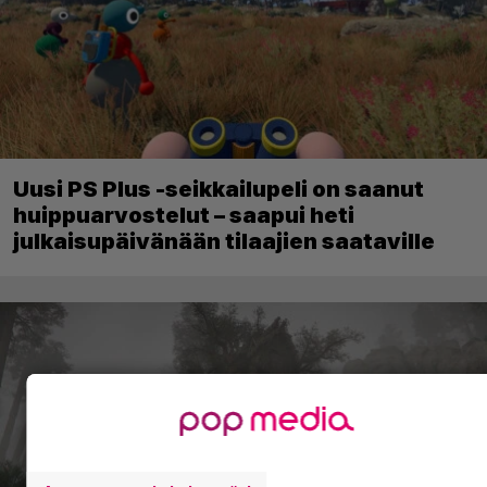
Uusi PS Plus -seikkailupeli on saanut
huippuarvostelut – saapui heti
julkaisupäivänään tilaajien saataville