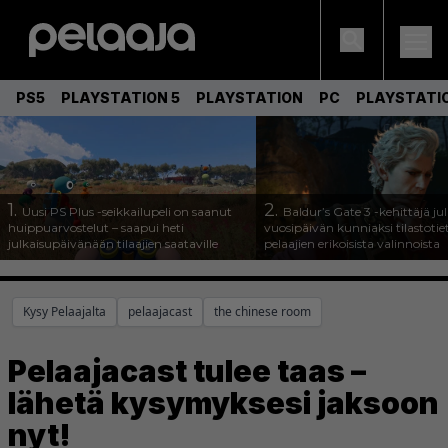
PS5
PLAYSTATION 5
PLAYSTATION
PC
PLAYSTATI
1.
2.
Uusi PS Plus -seikkailupeli on saanut
Baldur’s Gate 3 -kehittäjä jul
huippuarvostelut – saapui heti
vuosipäivän kunniaksi tilastotie
julkaisupäivänään tilaajien saataville
pelaajien erikoisista valinnoista
Kysy Pelaajalta
pelaajacast
the chinese room
Pelaajacast tulee taas –
lähetä kysymyksesi jaksoon
nyt!