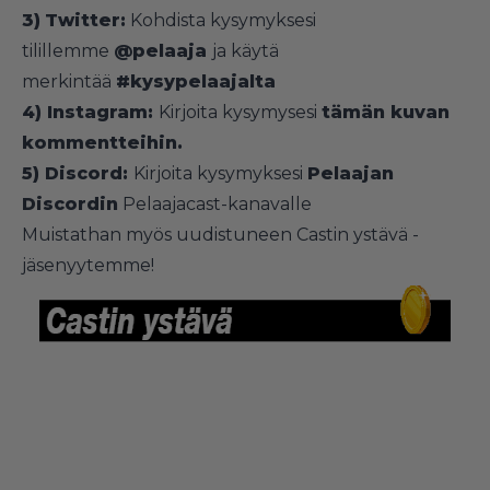
3)
Twitter:
Kohdista kysymyksesi
tilillemme
@pelaaja
ja käytä
merkintää
#kysypelaajalta
4) Instagram:
Kirjoita kysymysesi
tämän kuvan
kommentteihin
.
5) Discord:
Kirjoita kysymyksesi
Pelaajan
Discordin
Pelaajacast-kanavalle
Muistathan myös uudistuneen Castin ystävä -
jäsenyytemme!