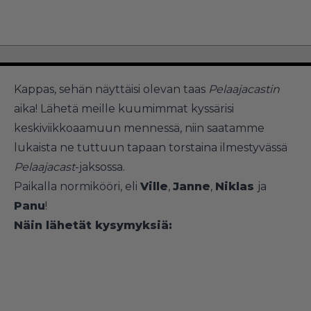
Kappas, sehän näyttäisi olevan taas
Pelaajacastin
aika! Lähetä meille kuumimmat kyssärisi
keskiviikkoaamuun mennessä, niin saatamme
lukaista ne tuttuun tapaan torstaina ilmestyvässä
Pelaajacast
-jaksossa.
Paikalla normikööri, eli
Ville
,
Janne
,
Niklas
ja
Panu
!
Näin lähetät kysymyksiä: