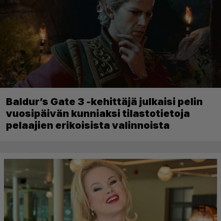
Baldur’s Gate 3 -kehittäjä julkaisi pelin
vuosipäivän kunniaksi tilastotietoja
pelaajien erikoisista valinnoista