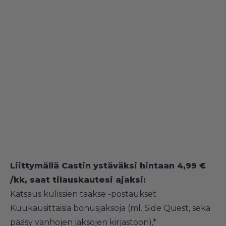
Liittymällä Castin ystäväksi hintaan 4,99 €
/kk, saat tilauskautesi ajaksi:
Katsaus kulissien taakse -postaukset
Kuukausittaisia bonusjaksoja (ml. Side Quest, sekä
pääsy vanhojen jaksojen kirjastoon),*