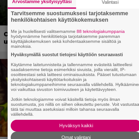
Arvostamme yksityisyyttäsi
Valintasi
Tarvitsemme suostumuksesi tarjotaksemme
henkilökohtaisen käyttökokemuksen
Me ja huolellisesti valitsemamme
88 teknologiakumppania
Crimson Desert sai suurpäivityksen –
hyödynnämme henkilötietoja tarjotaksemme paremman
uudistaa kaupankäyntiä pelimaailmassa
käyttäjäkokemuksen sekä kohdentaaksemme sisältöä ja
mainoksia.
Hyväksymällä suostut tietojesi käyttöön seuraavasti
Käytämme laitetunnisteita ja tallennamme evästeitä laitteellesi
saadaksemme tietoja esimerkiksi sivuista, joilla vierailit, IP-
osoitteestasi sekä laitteesi ominaisuuksista. Pääset tutustumaan
yksityiskohtaisesti käyttötarkoituksiin ja
teknologiakumppaneihimme seuraavalla välilehdellä. Hylkäämine
voi vaikuttaa sivuston toimivuuteen ja käytettävyyteen.
Jotkin teknologiamme voivat käsitellä tietoja myös ilman
suostumusta, jos niillä on siihen oikeutettu peruste. Voit vastusta
tätä tai muuttaa asetuksiasi milloin tahansa seuraavalla
välilehdellä.
Hyväksyn kaikki
Omat valintani